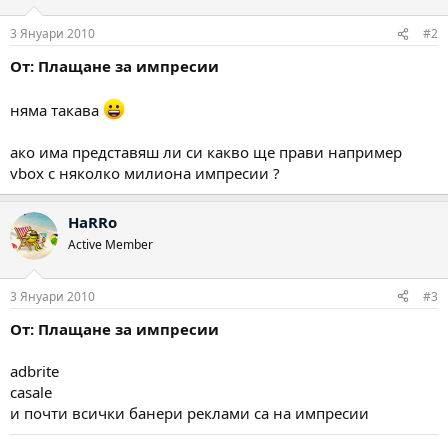
3 Януари 2010
#2
От: Плащане за импресии
няма такава
ако има представяш ли си какво ще прави например
vbox с няколко милиона импресии ?
HaRRo
Active Member
3 Януари 2010
#3
От: Плащане за импресии
adbrite
casale
и почти всички банери реклами са на импресии