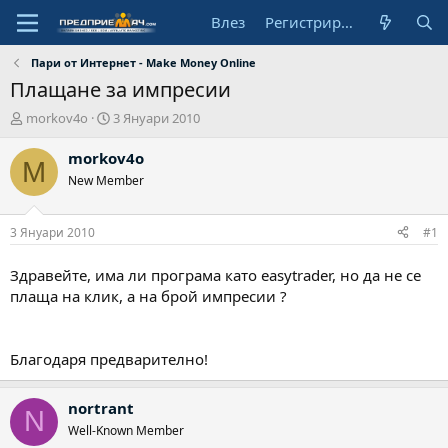
Влез
Регистрирай се
Пари от Интернет - Make Money Online
Плащане за импресии
А
Н
morkov4o
3 Януари 2010
в
а
т
ч
morkov4o
M
о
а
New Member
р
л
н
а
3 Януари 2010
#1
д
а
Здравейте, има ли програма като easytrader, но да не се
т
плаща на клик, а на брой импресии ?
а
Благодаря предварително!
nortrant
N
Well-Known Member