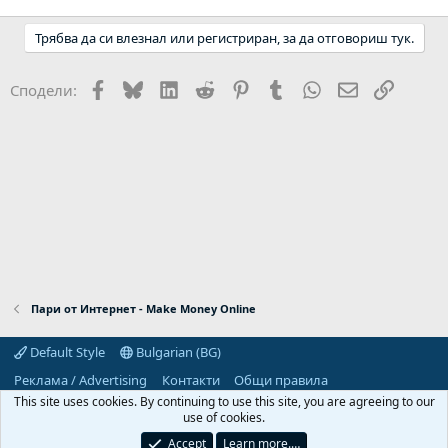
Трябва да си влезнал или регистриран, за да отговориш тук.
Facebook
Bluesky
LinkedIn
Reddit
Pinterest
Tumblr
WhatsApp
Email
Link
Сподели:
Пари от Интернет - Make Money Online
Default Style
Bulgarian (BG)
Реклама / Advertising
Контакти
Общи правила
Декларация за поверителност
Помощ
Начало
R
This site uses cookies. By continuing to use this site, you are agreeing to our
S
use of cookies.
S
Predpriemach.com © 2006-2026. Hosting by:
Accept
Learn more.…