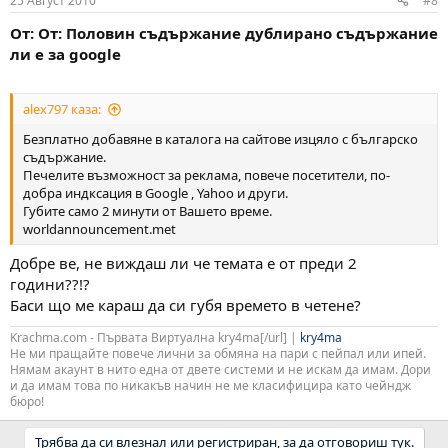
25 Август 2010
#8
От: От: Половин съдържание дублирано съдържание
ли е за google
alex797 каза:
Безплатно добавяне в каталога на сайтове изцяло с българско
съдържание.
Печелите възможност за реклама, повече посетители, по-
добра индксация в Google , Yahoo и други.
Губите само 2 минути от Вашето време.
worldannouncement.met
Добре ве, не виждаш ли че темата е от преди 2
години??!?
Баси що ме караш да си губя времето в четене?
Krachma.com - Първата Виртуална kry4ma[/url] |
kry4ma
Не ми пращайте повече лични за обмяна на пари с пейпал или ипей.
Нямам акаунт в нито една от двете системи и не искам да имам. Дори
и да имам това по никакъв начин не ме класифицира като чейндж
бюро!
Трябва да си влезнал или регистриран, за да отговориш тук.