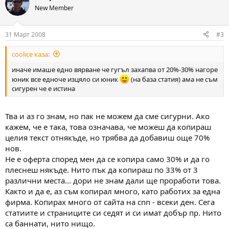
New Member
31 Март 2008
#3
coolice каза:
иначе имаше едно вярване че гугъл захапва от 20%-30% нагоре
юник все едноче изцяло си юник
(на база статия) ама не съм
сигурен че е истина
Тва и аз го знам, но пак не можем да сме сигурни. Ако
кажем, че е така, това означава, че можеш да копираш
целия текст отнякъде, но трябва да добавиш още 70%
нов.
Не е оферта според мен да се копира само 30% и да го
плеснеш някъде. Нито пък да копираш по 33% от 3
различни места... дори не знам дали ще проработи това.
Както и да е, аз съм копирал много, като работих за една
фирма. Копирах много от сайта на cnn - всеки ден. Сега
статиите и страниците си седят и си имат добър пр. Нито
са баннати, нито нищо.