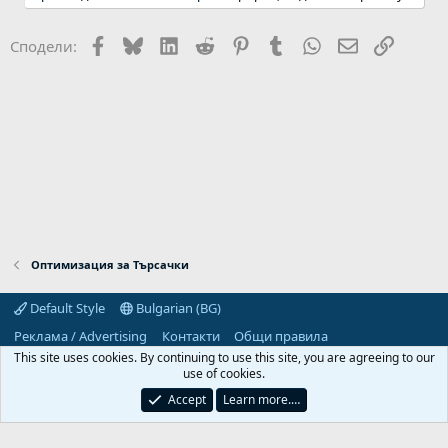
Facebook
Bluesky
LinkedIn
Reddit
Pinterest
Tumblr
WhatsApp
Email
Link
Сподели:
Оптимизация за Търсачки
Default Style
Bulgarian (BG)
Реклама / Advertising
Контакти
Общи правила
Декларация за поверителност
Помощ
Начало
R
This site uses cookies. By continuing to use this site, you are agreeing to our
S
use of cookies.
S
Predpriemach.com © 2006-2026. Hosting by:
Accept
Learn more.…