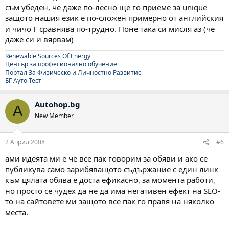
съм убеден, че даже по-лесно ще го приеме за unique
защото нашия език е по-сложен примерно от английския
и чичо Г сравнява по-трудно. Поне така си мисля аз (че
даже си и вярвам)
Renewable Sources Of Energy
Център за професионално обучение
Портал За Физическо и Личностно Развитие
БГ Ауто Тест
Autohop.bg
A
New Member
2 Април 2008
#6
ами идеята ми е че все пак говорим за обяви и ако се
публикува само зарибяващото съдържание с един линк
към цялата обява е доста ефикасно, за момента работи,
но просто се чудех да не да има негативен ефект на SEO-
то на сайтовете ми защото все пак го правя на няколко
места.