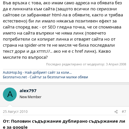
Във връзка с това, ако имам само адреса на обявата без
да е линкната към сайта (защото всички по сериозни
сайтове си забраняват html-ла в обявите, както и трябва
естествено) би ли имало някакъв позитивен ефект за
сайта според вас - от SEO гледна точка, че се споменава
името на сайта въпреки че няма линк (повечето
потребители си копират линка и отварят сайта но от
страна на spider-ите те не мисля че биха последвали
текст дори и да хттп://.. ако не е с href линк). Какво
мислите по въпроса?
Последно редактирано от модератор:
3 Април 2008
AutoHop.bg - Най-добрият сайт за коли...
Безплатно.net - Сайтът за безплатни малки обяви
alex797
A
New Member
25 Август 2010
#7
От: Половин съдържание дублирано съдържание ли
е за google