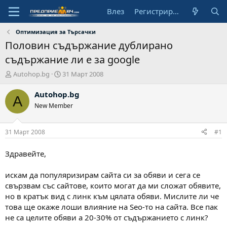
Влез
Регистрирай се
Оптимизация за Търсачки
Половин съдържание дублирано
съдържание ли е за google
А
Н
Autohop.bg
31 Март 2008
в
а
т
ч
Autohop.bg
A
о
а
New Member
р
л
н
а
31 Март 2008
#1
д
а
Здравейте,
т
а
искам да популяризирам сайта си за обяви и сега се
свързвам със сайтове, които могат да ми сложат обявите,
но в кратък вид с линк към цялата обяви. Мислите ли че
това ще окаже лоши влияние на Seo-то на сайта. Все пак
не са целите обяви а 20-30% от съдържанието с линк?