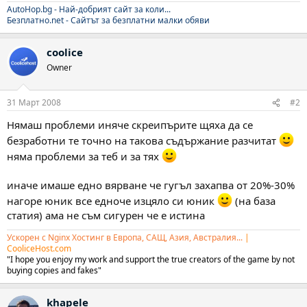
AutoHop.bg - Най-добрият сайт за коли...
Безплатно.net - Сайтът за безплатни малки обяви
coolice
Owner
31 Март 2008
#2
Нямаш проблеми иняче скреипърите щяха да се
безработни те точно на такова съдържание разчитат
няма проблеми за теб и за тях
иначе имаше едно вярване че гугъл захапва от 20%-30%
нагоре юник все едноче изцяло си юник
(на база
статия) ама не съм сигурен че е истина
Ускорен с Nginx Хостинг в Европа, САЩ, Азия, Австралия...
|
CooliceHost.com
"I hope you enjoy my work and support the true creators of the game by not
buying copies and fakes"
khapele