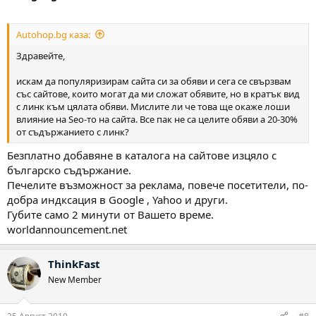
Autohop.bg каза:
Здравейте,
искам да популяризирам сайта си за обяви и сега се свързвам
със сайтове, които могат да ми сложат обявите, но в кратък вид
с линк към цялата обяви. Мислите ли че това ще окаже лоши
влияние на Seo-то на сайта. Все пак не са целите обяви а 20-30%
от съдържанието с линк?
Безплатно добавяне в каталога на сайтове изцяло с
българско съдържание.
Печелите възможност за реклама, повече посетители, по-
добра индксация в Google , Yahoo и други.
Губите само 2 минути от Вашето време.
worldannouncement.net
ThinkFast
New Member