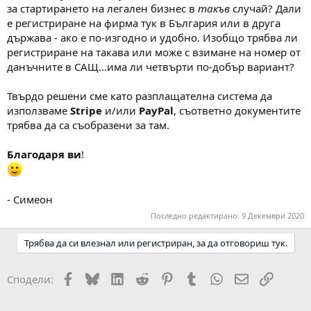
за стартирането на легален бизнес в
такъв
случай? Дали
е регистриране на фирма тук в България или в друга
държава - ако е по-изгодно и удобно. Изобщо трябва ли
регистриране на такава или може с взимане на номер от
данъчните в САЩ...има ли четвърти по-добър вариант?
Твърдо решени сме като разплащателна система да
използваме
Stripe
и/или
PayPal
, съответно документите
трябва да са съобразени за там.
Благодаря
ви
!
- Симеон
Последно редактирано:
9 Декември 2020
Трябва да си влезнал или регистриран, за да отговориш тук.
Facebook
Bluesky
LinkedIn
Reddit
Pinterest
Tumblr
WhatsApp
Email
Link
Сподели: