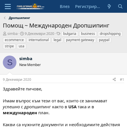
Влез
Регистрирай се
Дропшипинг
Помощ ~ Международен Дропшипинг
А
Н
Т
simba
9 Декември 2020
bulgaria
business
dropshipping
в
а
а
ecommerce
international
legal
payment gateway
paypal
т
ч
г
stripe
usa
о
а
о
р
л
в
simba
н
е
S
а
New Member
д
а
т
9 Декември 2020
#1
а
Здравейте пичове,
Имам въпрос към тези от вас, които се занимават
успешно
с дропшипинг както в
USA
така и в
международен
план.
Какви са нужните документи и необходимите действия