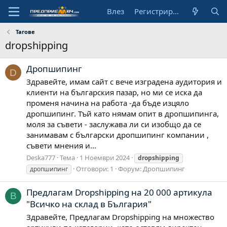
Влез
Регистрирай се
Тагове
dropshipping
Дропшипинг
D
Здравейте, имам сайт с вече изградена аудитория и
клиенти на българския пазар, но ми се иска да
променя начина на работа -да бъде изцяло
дропшипинг. Тъй като нямам опит в дропшипинга,
моля за съвети - заслужава ли си изобщо да се
занимавам с български дропшипинг компании ,
съвети мнения и...
Deska777
Тема
1 Ноември 2024
dropshipping
Отговори: 1
Форум:
Дропшипинг
дропшипинг
Предлагам Dropshipping на 20 000 артикула
B
"Всичко на склад в България"
Здравейте, Предлагам Dropshipping на множество