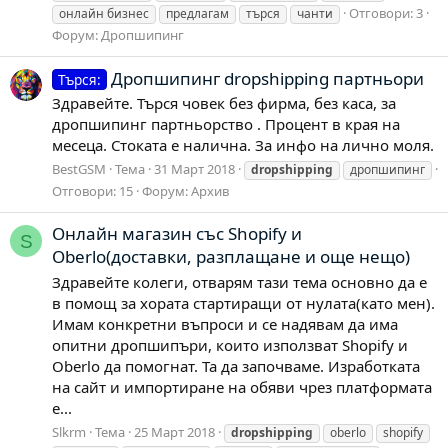
Отговори: 3
онлайн бизнес
предлагам
търся
чанти
Форум:
Дропшипинг
Дропшипинг dropshipping партньори
Търся:
Здравейте. Търся човек без фирма, без каса, за
дропшипинг партньорство . Процент в края на
месеца. Стоката е налична. За инфо на лично моля.
BestGSM
Тема
31 Март 2018
dropshipping
дропшипинг
Отговори: 15
Форум:
Архив
Онлайн магазин със Shopify и
S
Oberlo(доставки, разплащане и още нещо)
Здравейте колеги, отварям тази тема основно да е
в помощ за хората стартиращи от нулата(като мен).
Имам конкретни въпроси и се надявам да има
опитни дропшипъри, които използват Shopify и
Oberlo да помогнат. Та да започваме. Изработката
на сайт и импортиране на обяви чрез платформата
е...
Slkrm
Тема
25 Март 2018
dropshipping
oberlo
shopify