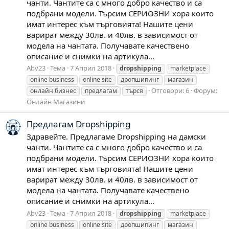
чанти. Чантите са с много добро качество и са
подбрани модели. Търсим СЕРИОЗНИ хора които
имат интерес към търговията! Нашите цени
варират между 30лв. и 40лв. в зависимост от
модела на чантата. Получавате качествено
описание и снимки на артикула...
Abv23
Тема
7 Април 2018
dropshipping
marketplace
online business
online site
дропшипинг
магазин
Отговори: 6
Форум:
онлайн бизнес
предлагам
търся
Онлайн Магазини
Предлагам Dropshipping
Здравейте. Предлагаме Dropshipping на дамски
чанти. Чантите са с много добро качество и са
подбрани модели. Търсим СЕРИОЗНИ хора които
имат интерес към търговията! Нашите цени
варират между 30лв. и 40лв. в зависимост от
модела на чантата. Получавате качествено
описание и снимки на артикула...
Abv23
Тема
7 Април 2018
dropshipping
marketplace
online business
online site
дропшипинг
магазин