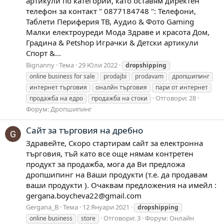
артикули по категории, като оставям директен
телефон за контакт " 0877184748 ": Телефони,
Таблети Периферия ТВ, Аудио & Фото Gaming
Малки електроуреди Мода Здраве и красота Дом,
Градина & Petshop Играчки & Детски артикули
Спорт &...
Bignanny
Тема
29 Юли 2022
dropshipping
online business for sale
prodajbi
prodavam
дропшипинг
интернет търговия
оналйн търговия
пари от интернет
Отговори: 28
продажба на едро
продажба на стоки
Форум:
Дропшипинг
Сайт за търговия на дребно
Здравейте, Скоро стартирам сайт за електронна
търговия, тъй като все още нямам контретен
продукт за продажба, мога да Ви предложа
дропшипинг на Ваши продукти (т.е. да продавам
ваши продукти ). Очаквам предложения на имейл :
gergana.boycheva22@gmail.com
Gergana_B
Тема
12 Януари 2021
dropshipping
Отговори: 3
Форум:
Онлайн
online business
store