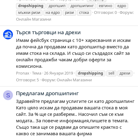
dropshipping
дропшип
дропшипинг
евтино
едро
Отговори: 0
Форум:
мъжки ризи
на едро
ризи
стока
Онлайн Магазини
Търся търговци на дрехи
Имам фейсбук страница с 10+ харесвания и искам
да почна да продавам като дропшипър вместо да
имам стока на склада. И също си създадох сайт за
онлайн продажби чакам добри оферти за
комисиона.
Pronax
Тема
26 Януари 2019
dropshipping
sell
дрехи
Отговори: 5
Форум:
Онлайн Магазини
Предлагам дропшипинг
S
Здравейте предлагам услигите си като дропшипинг
Като цяло искам да продавам вашата стока в моя
сайт. За % ще се разберем.. Насочил съм се към
модата.. За повече информация,пишете в темата.
Също така ще се радвам да опишите крактко с
какво се занимава вашата фирма