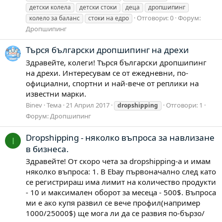
детски колела
детски стоки
деца
дропшипинг
Отговори: 0
Форум:
колело за баланс
стоки на едро
Дропшипинг
Търся български дропшипинг на дрехи
Здравейте, колеги! Търся български дропшипинг
на дрехи. Интересувам се от ежедневни, по-
официални, спортни и най-вече от реплики на
известни марки.
Binev
Тема
21 Април 2017
Отговори: 1
dropshipping
Форум:
Дропшипинг
Dropshipping - няколко въпроса за навлизане
I
в бизнеса.
Здравейте! От скоро чета за dropshipping-а и имам
няколко въпроса: 1. В Ebay първоначално след като
се регистрираш има лимит на количество продукти
- 10 и максимален оборот за месеца - 500$. Въпроса
ми е ако купя развил се вече профил(например
1000/25000$) ще мога ли да се развия по-бързо/