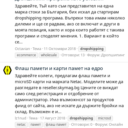
Здравейте, Тъй като съм представител на една
марка стоки за България, бих искал да стартирам
dropshipping програма. Въпреки това имам няколко
дилеми и ще се радвам, ако се включат и други в
моята позиция, както и хора които работят с такива
програми и споделят мнения. 1. Вариант в който
се...
Octavian
Тема
11 Октомври 2018
dropshipping
Отговори: 13
Форум:
Дропшипинг
ecommerce
wholesale
Флаш памети и карти памет на едро
Здравейте колеги, предлагам флаш памети и
microSD карти на марката Netac. Моделите може да
разгледате в reseller.skymag.bg Цените се виждат
само след регистрация и отдобрение от
администратор. Има възможнсот за продуктов
фиид от сайта, ако не искате да държите бройки на
склад. Възможен е и...
lz1nud
Тема
17 Август 2018
dropshipping
microsd
Отговори: 0
Форум:
Онлайн
netac
памет
флаш памет