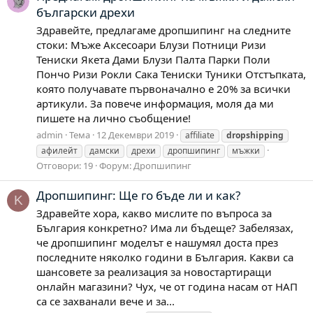
български дрехи
Здравейте, предлагаме дропшипинг на следните
стоки: Мъже Аксесоари Блузи Потници Ризи
Тениски Якета Дами Блузи Палта Парки Поли
Пончо Ризи Рокли Сака Тениски Туники Отстъпката,
която получавате първоначално е 20% за всички
артикули. За повече информация, моля да ми
пишете на лично съобщение!
admin
Тема
12 Декември 2019
affiliate
dropshipping
афилейт
дамски
дрехи
дропшипинг
мъжки
Отговори: 19
Форум:
Дропшипинг
Дропшипинг: Ще го бъде ли и как?
K
Здравейте хора, какво мислите по въпроса за
България конкретно? Има ли бъдеще? Забелязах,
че дропшипинг моделът е нашумял доста през
последните няколко години в България. Какви са
шансовете за реализация за новостартиращи
онлайн магазини? Чух, че от година насам от НАП
са се захванали вече и за...