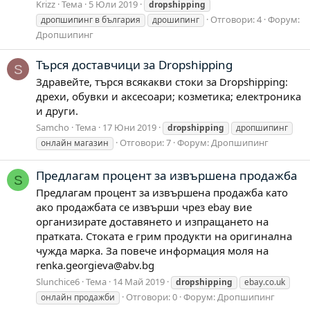
Krizz
Тема
5 Юли 2019
dropshipping
Отговори: 4
Форум:
дропшипинг в българия
дрошипинг
Дропшипинг
Търся доставчици за Dropshipping
S
Здравейте, търся всякакви стоки за Dropshipping:
дрехи, обувки и аксесоари; козметика; електроника
и други.
Samcho
Тема
17 Юни 2019
dropshipping
дропшипинг
Отговори: 7
Форум:
Дропшипинг
онлайн магазин
Предлагам процент за извършена продажба
S
Предлагам процент за извършена продажба като
ако продажбата се извърши чрез ebay вие
организирате доставянето и изпращането на
пратката. Стоката е грим продукти на оригинална
чужда марка. За повече информация моля на
renka.georgieva@abv.bg
Slunchice6
Тема
14 Май 2019
dropshipping
ebay.co.uk
Отговори: 0
Форум:
Дропшипинг
онлайн продажби