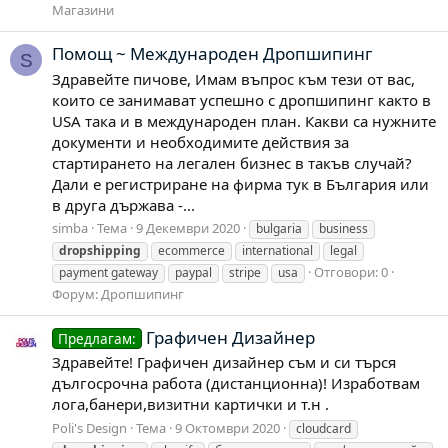
Магазини
Помощ ~ Международен Дропшипинг
S
Здравейте пичове, Имам въпрос към тези от вас,
които се занимават успешно с дропшипинг както в
USA така и в международен план. Какви са нужните
документи и необходимите действия за
стартирането на легален бизнес в такъв случай?
Дали е регистриране на фирма тук в България или
в друга държава -...
simba
Тема
9 Декември 2020
bulgaria
business
dropshipping
ecommerce
international
legal
Отговори: 0
payment gateway
paypal
stripe
usa
Форум:
Дропшипинг
Графичен Дизайнер
Предлагам:
Здравейте! Графичен дизайнер съм и си търся
дългосрочна работа (дистанционна)! Изработвам
лога,банери,визитни картички и т.н .
Poli's Design
Тема
9 Октомври 2020
cloudcard