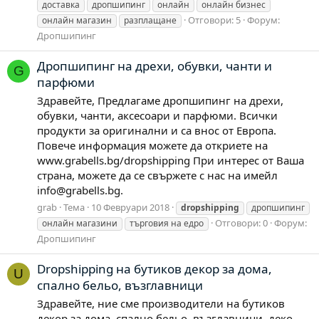
доставка
дропшипинг
онлайн
онлайн бизнес
Отговори: 5
Форум:
онлайн магазин
разплащане
Дропшипинг
Дропшипинг на дрехи, обувки, чанти и
G
парфюми
Здравейте, Предлагаме дропшипинг на дрехи,
обувки, чанти, аксесоари и парфюми. Всички
продукти за оригинални и са внос от Европа.
Повече информация можете да откриете на
www.grabells.bg/dropshipping При интерес от Ваша
страна, можете да се свържете с нас на имейл
info@grabells.bg
.
grab
Тема
10 Февруари 2018
dropshipping
дропшипинг
Отговори: 0
Форум:
онлайн магазини
търговия на едро
Дропшипинг
Dropshipping на бутиков декор за дома,
U
спално бельо, възглавници
Здравейте, ние сме производители на бутиков
декор за дома, спално бельо, възглавници, деко