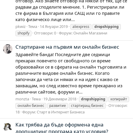
отговор. Ако знаете отговор на някой от тях, ще се
радвам да споделите мнение. 1. Регистрирали ли
сте фирма в България или САЩ или го правите
като физическо лице или...
pkwiz
Тема
14 Януари 2019
aliexpress
dropshipping
Отговори: 0
Форум:
Онлайн Магазини
shopify
Стартиране на първия ми онлайн бизнес
Здравейте банда! Последните две седмици
прекарах повечето от свободното си време
образовайки се в сферата на онлайн търговията и
различните видове онлайн бизнес. Когато
започнах да чета си нямах и на идея с какво се
захващам, но след известно време прекарано из
различни сайтове, форуми и...
monzta
Тема
19 Декември 2018
dropshipping
копирайт
Отговори:
онлайн бизнес
развитие
стартиращ бизнес
18
Форум:
Старт в Интернет Бизнеса
Как трябва да бъде оформена една
дропшипинг програма като условия?