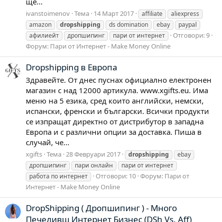
ще...
ivanstoimenov
Тема
14 Март 2017
affiliate
aliexpress
amazon
dropshipping
ds domination
ebay
paypal
Отговори: 9
афилиейт
дропшипинг
пари от интернет
Форум:
Пари от Интернет - Make Money Online
Dropshipping в Европа
Здравейте. От днес пуснах официално електронен
магазин с над 12000 артикула. www.xgifts.eu. Има
меню на 5 езика, сред които английски, немски,
испански, френски и български. Всички продукти
се изпращат директно от дистрибутор в западна
Европа и с различни опции за доставка. Пиша в
случай, че...
xgifts
Тема
28 Февруари 2017
dropshipping
ebay
дропшипинг
пари онлайн
пари от интернет
Отговори: 10
Форум:
Пари от
работа по интернет
Интернет - Make Money Online
DropShipping ( Дропшипинг ) - Много
Печеливш Интернет Бизнес (DSh Vs. Aff)