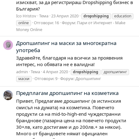
изискват, за да регистрираш Dropshipping бизнес в
България?
Ico Hristov
Тема
23 Април 2020
dropshipping
education
Отговори: 16
Форум:
Пари от Интернет - Make
online
Money Online
Дропшипинг на маски за многократна
употреба
Здравейте, благодаря на всички за проявения
интерес, но обявата не е валидна!
admin
Тема
4 Април 2020
dropshipping
дропшипинг
Отговори: 9
Форум:
Дропшипинг
маски
Предплагам дропшипинг на козметика
Привет, Предлагаме дрошипинг (в истинския
смисъл на думата) на козметика. Повечето
продукти са на mid-to-high-end чуждестранни
бранднове (пазарна цена на повечето продукти
30+лв, като достигаме и до 200лв.+ за някои).
Много от брандовете нямат официален