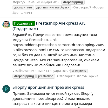
stopcryy
Тема
20 Януари 2019
dropshipping
Отговори: 7
Форум:
дропшипинг
дропшипинг на обувки
Дропшипинг
Prestashop Aliexpress API
Продава се:
(Подарявам)
Здравейте, Преди известно време закупих този
модул за Prestashop. Link:
https://addons.prestashop.com/en/dropshipping/2689
3-aliexpressapi.html Не съм го използвал, подарявам
го, и бих го дал на някой който има наистина
нужда от него. Ако сте заинтересовани, очаквам
вашите лични съобщения! Поздрави!
Veselin Asenov
Тема
14 Януари 2019
aliexpress
Отговори: 2
Форум:
Архив
dropshipping
prestashop
Shopify дропшипинг през aliexpress
P
Привет, Занимава ли се някой тук със Shopify
дропшипинг през aliexpress? Имам няколко
въпроса на които никъде не мога да намеря