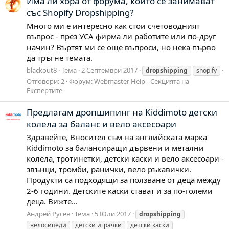
Има ли хора от форума, които се занимават
със Shopify Dropshipping?
Много ми е интересно как стои счетоводният
въпрос - през УСА фирма ли работите или по-друг
начин? Въртят ми се още въпроси, но нека първо
да тръгне темата.
blackout8
Тема
2 Септември 2017
dropshipping
shopify
Отговори: 2
Форум:
Webmaster Help - Секцията на
Експертите
Предлагам дропшипинг на Kiddimoto детски
колела за баланс и вело аксесоари
Здравейте, Вносител съм на английската марка
Kiddimoto за балансиращи дървени и метални
колела, тротинетки, детски каски и вело аксесоари -
звънци, тромби, ранички, вело ръкавички.
Продукти са подходящи за ползване от деца между
2-6 години. Детските каски стават и за по-големи
деца. Вижте...
Андрей Русев
Тема
5 Юли 2017
dropshipping
велосипеди
детски играчки
детски каски