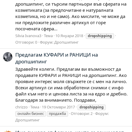
дропшипинг, си търсим партньори във сферата на
козметиката (за предпочитане е натуралната
козметика, но и не само). Ако мислите, че може да
ни предложите различен артикул от горе
посочената сфера...
Silvia Ivanova3
Тема
10 Януари 2018
dropshipping
Отговори: 0
Форум:
Дропшипинг
Предлагам КУФАРИ и РАНИЦИ на
дропшипинг
Здравейте колеги. Предлагам ви възможност да
продавате КУФАРИ и РАНИЦИ на дропшипинг. Ако
проявие интерес моля свържете се с мен на лично.
Всеки артикул си има обработени снимки с инфо
файл към него и ценова листа за на едро и дребно.
Благодаря за вниманието. Поздрави,
chrizzo
Тема
19 Октомври 2017
dropshipping
Отговори: 2
Форум:
онлайн бизнес
продажба
Дропшипинг