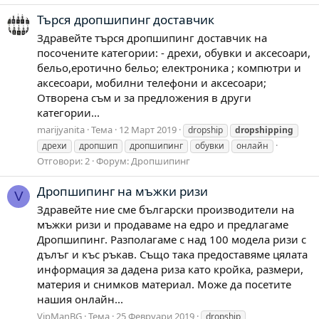
Търся дропшипинг доставчик
Здравейте търся дропшипинг доставчик на
посочените категории: - дрехи, обувки и аксесоари,
бельо,еротично бельо; електроника ; компютри и
аксесоари, мобилни телефони и аксесоари;
Отворена съм и за предложения в други
категории...
marijyanita
Тема
12 Март 2019
dropship
dropshipping
дрехи
дропшип
дропшипинг
обувки
онлайн
Отговори: 2
Форум:
Дропшипинг
Дропшипинг на мъжки ризи
V
Здравейте ние сме български производители на
мъжки ризи и продаваме на едро и предлагаме
Дропшипинг. Разполагаме с над 100 модела ризи с
дълъг и къс ръкав. Също така предоставяме цялата
информация за дадена риза като кройка, размери,
материя и снимков материал. Може да посетите
нашия онлайн...
VipManBG
Тема
25 Февруари 2019
dropship