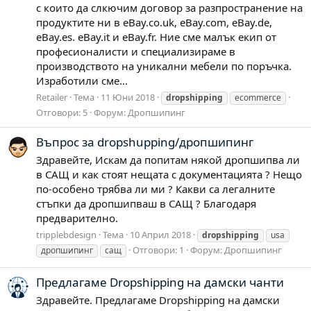
с които да слкючим договор за разпространение на
продуктите ни в eBay.co.uk, eBay.com, eBay.de,
eBay.es. eBay.it и eBay.fr. Ние сме малък екип от
професионалисти и специализираме в
производството на уникални мебели по поръчка.
Изработили сме...
Retailer
Тема
11 Юни 2018
dropshipping
ecommerce
Отговори: 5
Форум:
Дропшипинг
Въпрос за dropshupping/дропшипинг
Здравейте, Искам да попитам някой дропшипва ли
в САЩ и как стоят нещата с документацията ? Нещо
по-особено трябва ли ми ? Какви са легалните
стъпки да дропшипваш в САЩ ? Благодаря
предварително.
tripplebdesign
Тема
10 Април 2018
dropshipping
usa
Отговори: 1
Форум:
Дропшипинг
дропшипинг
сащ
Предлагаме Dropshipping на дамски чанти
Здравейте. Предлагаме Dropshipping на дамски