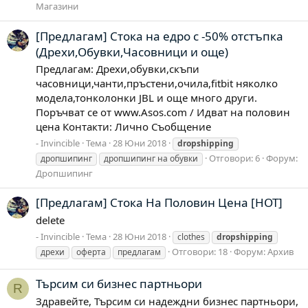
Магазини
[Предлагам] Стока на едро с -50% отстъпка
(Дрехи,Обувки,Часовници и още)
Предлагам: Дрехи,обувки,скъпи
часовници,чанти,пръстени,очила,fitbit няколко
модела,тонколонки JBL и още много други.
Поръчват се от www.Asos.com / Идват на половин
цена Контакти: Лично Съобщение
- Invincible
Тема
28 Юни 2018
dropshipping
Отговори: 6
Форум:
дропшипинг
дропшипинг на обувки
Дропшипинг
[Предлагам] Стока На Половин Цена [HOT]
delete
- Invincible
Тема
28 Юни 2018
clothes
dropshipping
Отговори: 18
Форум:
Архив
дрехи
оферта
предлагам
Търсим си бизнес партньори
R
Здравейте, Търсим си надеждни бизнес партньори,