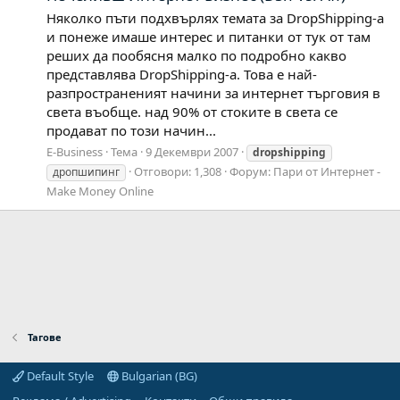
Няколко пъти подхвърлях темата за DropShipping-а
и понеже имаше интерес и питанки от тук от там
реших да пообясня малко по подробно какво
представлява DropShipping-а. Това е най-
разпространеният начини за интернет търговия в
света въобще. над 90% от стоките в света се
продават по този начин...
E-Business
Тема
9 Декември 2007
dropshipping
Отговори: 1,308
Форум:
Пари от Интернет -
дропшипинг
Make Money Online
Тагове
Default Style
Bulgarian (BG)