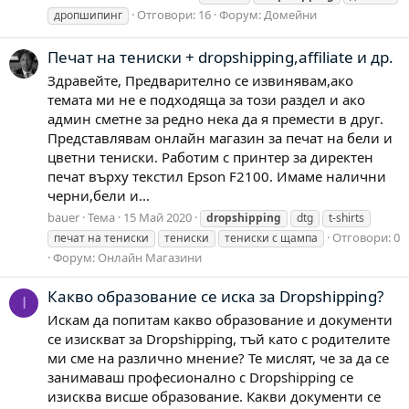
Отговори: 16
Форум:
Домейни
дропшипинг
Печат на тениски + dropshipping,affiliate и др.
Здравейте, Предварително се извинявам,ако
темата ми не е подходяща за този раздел и ако
админ сметне за редно нека да я премести в друг.
Представлявам онлайн магазин за печат на бели и
цветни тениски. Работим с принтер за директен
печат върху текстил Epson F2100. Имаме налични
черни,бели и...
bauer
Тема
15 Май 2020
dropshipping
dtg
t-shirts
Отговори: 0
печат на тениски
тениски
тениски с щампа
Форум:
Онлайн Магазини
Какво образование се иска за Dropshipping?
I
Искам да попитам какво образование и документи
се изискват за Dropshipping, тъй като с родителите
ми сме на различно мнение? Те мислят, че за да се
занимаваш професионално с Dropshipping се
изисква висше образование. Какви документи се