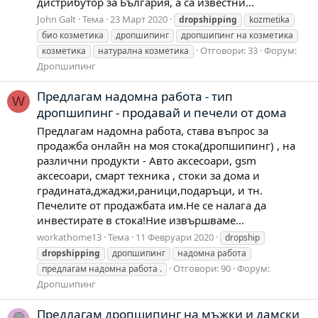
дистрибутор за България, а са известни...
John Galt
Тема
23 Март 2020
dropshipping
kozmetika
био козметика
дропшипинг
дропшипинг на козметика
Отговори: 33
Форум:
козметика
натурална козметика
Дропшипинг
Предлагам надомна работа - тип
W
дропшипинг - продавай и печели от дома
Предлагам надомна работа, става въпрос за
продажба онлайн на моя стока(дропшипинг) , на
различни продукти - Авто аксесоари, gsm
аксесоари, смарт техника , стоки за дома и
градината,джаджи,раници,подаръци, и тн.
Печелите от продажбата им.Не се налага да
инвестирате в стока!Ние извършваме...
workathome13
Тема
11 Февруари 2020
dropship
dropshipping
дропшипинг
надомна работа
Отговори: 90
Форум:
предлагам надомна работа .
Дропшипинг
Предлагам дропшипинг на мъжки и дамски