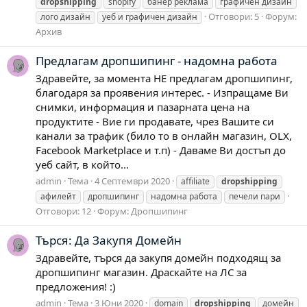
dropshipping
shopify
банер реклама
графичен дизайн
Отговори: 5
Форум:
лого дизайн
уеб и графичен дизайн
Архив
Предлагам дропшипинг - надомна работа
Здравейте, за момента НЕ предлагам дропшипинг,
благодаря за проявения интерес. - Изпращаме Ви
снимки, информация и пазарната цена на
продуктите - Вие ги продавате, чрез Вашите си
канали за трафик (било то в онлайн магазин, OLX,
Facebook Marketplace и т.п) - Даваме Ви достъп до
уеб сайт, в който...
admin
Тема
4 Септември 2020
affiliate
dropshipping
афилейт
дропшипинг
надомна работа
печели пари
Отговори: 12
Форум:
Дропшипинг
Търся: Да Закупя Домейн
Здравейте, търся да закупя домейн подходящ за
дропшипинг магазин. Драскайте на ЛС за
предложения! :)
admin
Тема
3 Юни 2020
domain
dropshipping
домейн