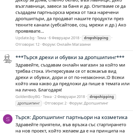
възглавници, завеси за баня и др. Опитваме се да
създадем партньорска мрежа от така наречени
дропшипъри, да продават нашите продукти през
техните канали (уебсайтове, соц. мрежи и др.) Ако
проявявате...
Update.bg
Тема
6 Февруари 2018
dropshipping
Отговори: 12
Форум:
Онлайн Магазини
***Търся дрехи и обувки за дропшипинг***
Здравейте, създавам онлайн магазин за който ми
трябва стока. Интересувам се от всякакъв вид
дрехи и обувки, дори и от по-незаконни.:D Всеки
който има какво да предложи да пише в темата или
на лично. Благодаря!
GoldenBoyBG
Тема
2 Февруари 2018
dropshipping
Отговори: 2
Форум:
Дропшипинг
дропшипинг
Търся: Дропшипинг партньори на козметика
S
Здравейте приятели, във връзка със стартирането
на нов проект, който желаем да е на принципа на