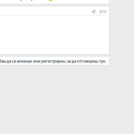
#10
бва да си влезнал или регистриран, за да отговориш тук.