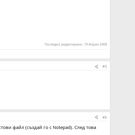
Последно редактирано:
19 Април 2008
#5
#6
ови файл (създай го с Notepad). След това