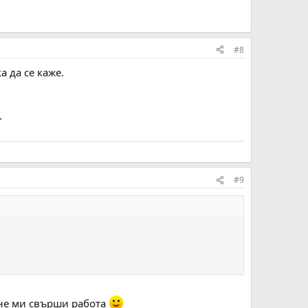
#8
а да се каже.
.
#9
 не ми свърши работа