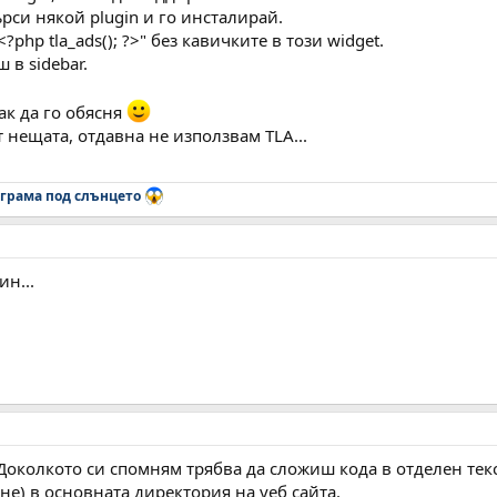
рси някой plugin и го инсталирай.
?php tla_ads(); ?>" без кавичките в този widget.
в sidebar.
ак да го обясня
т нещата, отдавна не използвам TLA...
грама под слънцето
н...
Доколкото си спомням трябва да сложиш кода в отделен текст
-не) в основната директория на уеб сайта.