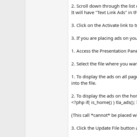
2. Scroll down through the list 
It will have "Text Link Ads" in 
3. Click on the Activate link to 
3. If you are placing ads on you
1. Access the Presentation Pan
2. Select the file where you wa
1. To display the ads on all pag
into the file.
2. To display the ads on the ho
<?php if( is_home() ) tla_ads(); ?
(This call *cannot* be placed wi
3. Click the Update File butto