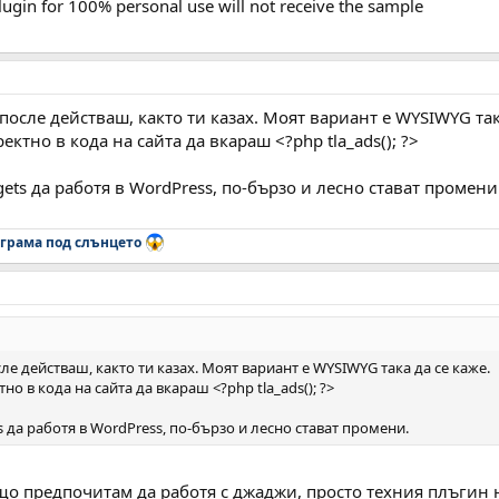
lugin for 100% personal use will not receive the sample
после действаш, както ти казах. Моят вариант е WYSIWYG так
ктно в кода на сайта да вкараш <?php tla_ads(); ?>
ets да работя в WordPress, по-бързо и лесно стават промени
грама под слънцето
ле действаш, както ти казах. Моят вариант е WYSIWYG така да се каже.
о в кода на сайта да вкараш <?php tla_ads(); ?>
 да работя в WordPress, по-бързо и лесно стават промени.
що предпочитам да работя с джаджи, просто техния плъгин