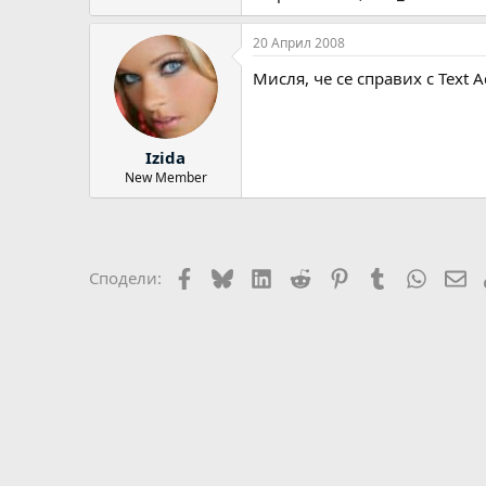
20 Април 2008
Мисля, че се справих с Text A
Izida
New Member
Facebook
Bluesky
LinkedIn
Reddit
Pinterest
Tumblr
WhatsA
Em
Сподели: