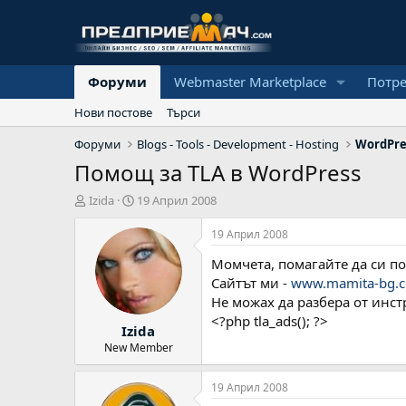
Форуми
Webmaster Marketplace
Потр
Нови постове
Търси
Форуми
Blogs - Tools - Development - Hosting
WordPre
Помощ за TLA в WordPress
А
Н
Izida
19 Април 2008
в
а
т
ч
19 Април 2008
о
а
Момчета, помагайте да си по
р
л
н
Сайтът ми -
www.mamita-bg.
а
Не можах да разбера от инст
д
<?php tla_ads(); ?>
Izida
а
т
New Member
а
19 Април 2008