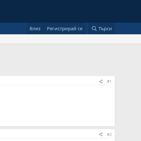
Влез
Регистрирай се
Търси
#1
#2