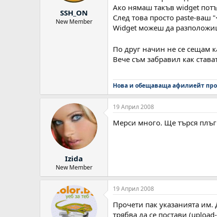
Ако нямаш такъв widget потъ
SSH_ON
След това просто paste-ваш "<
New Member
Widget можеш да разположиш 
По друг начин не се сещам к
Вече съм забравил как става
Нова и обещаваща афилиейт про
19 Април 2008
Мерси много. Ще търся плъги
Izida
New Member
19 Април 2008
Прочети пак указанията им. 
трябва да се постави (upload