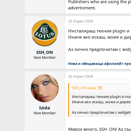
Publishers who are using the p
advertisment.
20 Април 2008
Инсталираш техния plugin и 
Иначе ако искаш, може и дире
Аз лично предпочитам с widg
SSH_ON
New Member
Нова и обещаваща афилиейт про
20 Април 2008
SSH_ON каза:
Инсталираш техния plugin и пос
Иначе ако искаш, може и директн
Izida
Аз лично предпочитам с widgets
New Member
Мерси много, SSH_ON! Аз съ