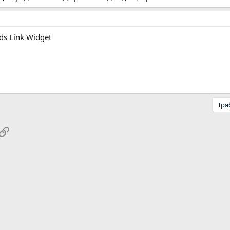
ds Link Widget
Тря
pp
ail
Link