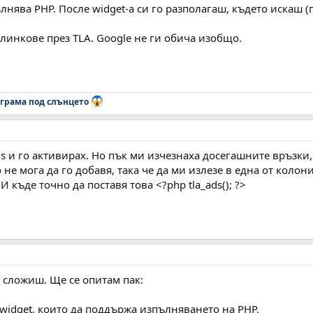
лнява PHP. После widget-а си го разполагаш, където искаш (
линкове през TLA. Google не ги обича изобщо.
грама под слънцето
ds и го активирах. Но пък ми изчезнаха досегашните връзки
не мога да го добавя, така че да ми излезе в една от колони
И къде точно да поставя това <?php tla_ads(); ?>
 сложиш. Ще се опитам пак:
widget, които да поддържа изпълняването на PHP.