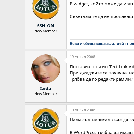
В widget, който може да изпъ
Съветвам те да не продаваш 
SSH_ON
New Member
Нова и обещаваща афилиейт про
19 Април 2008
Поставих плъгин Text Link A
При джаджите се появява, но 
Трябва да го редактирам ли? 
Izida
New Member
19 Април 2008
Нали съм написал къде да го
В WordPress трябва да имаш 