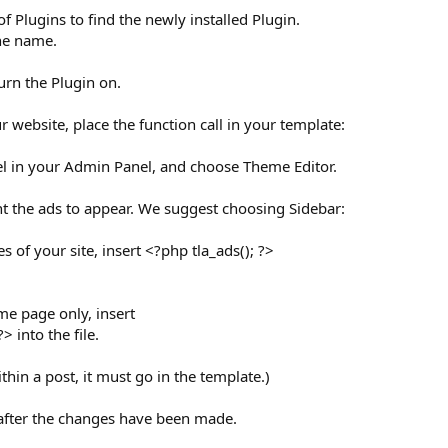
of Plugins to find the newly installed Plugin.
the name.
turn the Plugin on.
r website, place the function call in your template:
el in your Admin Panel, and choose Theme Editor.
nt the ads to appear. We suggest choosing Sidebar:
es of your site, insert <?php tla_ads(); ?>
me page only, insert
> into the file.
thin a post, it must go in the template.)
n after the changes have been made.