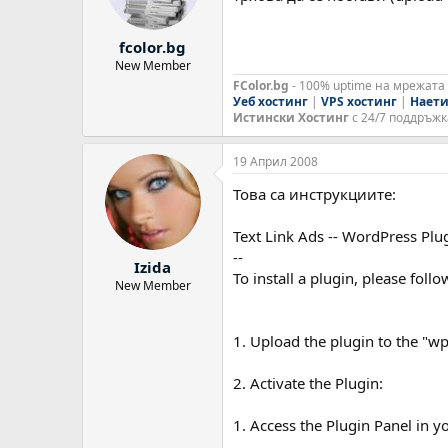
fcolor.bg
New Member
FColor.bg
- 100% uptime на мрежата
Уеб хостинг
|
VPS хостинг
|
Нает
Истински Хостинг
с 24/7 поддръжк
19 Април 2008
Това са инструкциите:
Text Link Ads -- WordPress Plug
--
Izida
To install a plugin, please follo
New Member
1. Upload the plugin to the "wp
2. Activate the Plugin:
1. Access the Plugin Panel in 