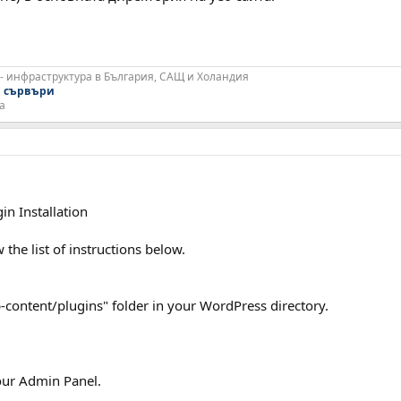
 - инфраструктура в България, САЩ и Холандия
и сървъри
а
in Installation
w the list of instructions below.
-content/plugins" folder in your WordPress directory.
your Admin Panel.