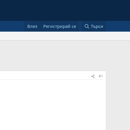
Влез
Регистрирай се
Търси
#1