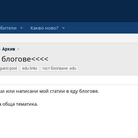
ебители
Какво ново?
Архив
 блогове<<<<
guest post
edu links
гост блогване .edu
и или написани мой статии в еду блогове.
а обща тематика.