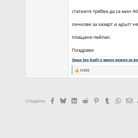
статиите трябва да са мин 4
линкове за хазарт и адълт не
плащане пейпал.
Поздрави
Защо Seo Audit е много важен за 
cross
Р
е
а
к
ц
и
Facebook
Bluesky
LinkedIn
Reddit
Pinterest
Tumblr
WhatsA
Em
Сподели:
и
: