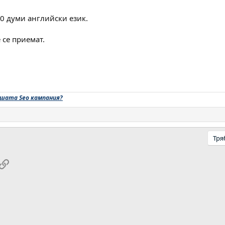
00 думи английски език.
 се приемат.
вашата Seo кампания?
Тря
pp
ail
Link