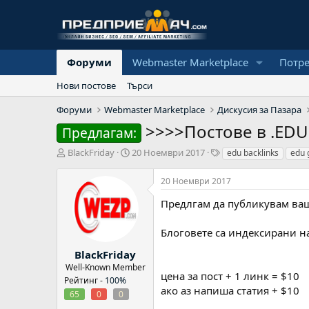
Форуми
Webmaster Marketplace
Потр
Нови постове
Търси
Форуми
Webmaster Marketplace
Дискусия за Пазара
>>>>Постове в .EDU
Предлагам:
А
Н
Т
BlackFriday
20 Ноември 2017
edu backlinks
edu 
в
а
а
т
ч
г
20 Ноември 2017
о
а
о
р
л
в
Предлгам да публикувам ваш
н
е
а
Блоговете са индексирани н
д
а
BlackFriday
т
Well-Known Member
цена за пост + 1 линк = $10
а
Рейтинг -
100%
ако аз напиша статия + $10
65
0
0