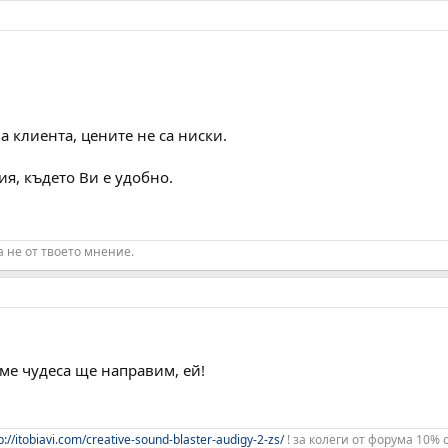
 клиента, цените не са ниски.
я, където Ви е удобно.
а не от твоето мнение.
аме чудеса ще направим, ей!
p://itobiavi.com/creative-sound-blaster-audigy-2-zs/
! за колеги от форума 10% 