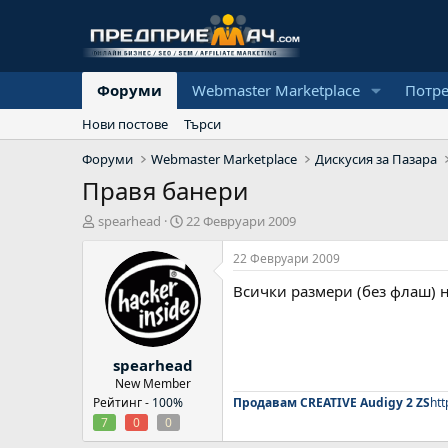
Форуми
Webmaster Marketplace
Потр
Нови постове
Търси
Форуми
Webmaster Marketplace
Дискусия за Пазара
Правя банери
А
Н
spearhead
22 Февруари 2009
в
а
т
ч
22 Февруари 2009
о
а
Всички размери (без флаш) 
р
л
н
а
д
spearhead
а
т
New Member
а
Рейтинг -
100%
Продавам CREATIVE Audigy 2 ZS
htt
7
0
0