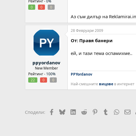
Рейтинг -
0%
0
0
0
Аз съм дилър на Reklamirai.i
28 Февруари 2009
От: Правя банери
ей, и тази тема оспамихме..
ppyordanov
New Member
Рейтинг -
100%
PPYordanov
22
0
0
Най-смешните
вицове
в интернет
Facebook
Bluesky
LinkedIn
Reddit
Pinterest
Tumblr
WhatsA
Em
Сподели: