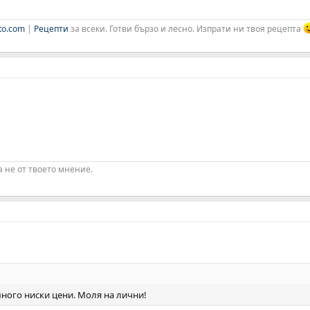
to.com
|
Рецепти
за всеки. Готви бързо и лесно. Изпрати ни твоя рецепта
а не от твоето мнение.
много ниски цени. Моля на лични!