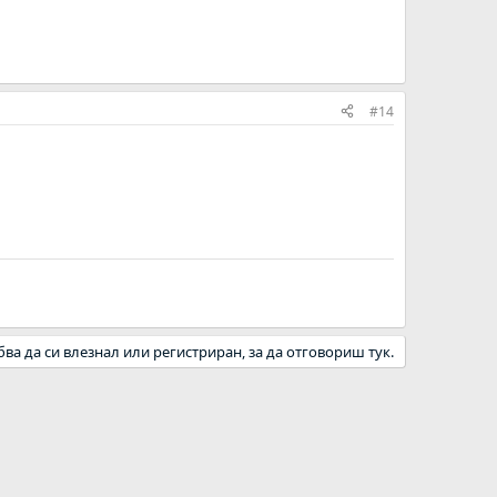
#14
бва да си влезнал или регистриран, за да отговориш тук.