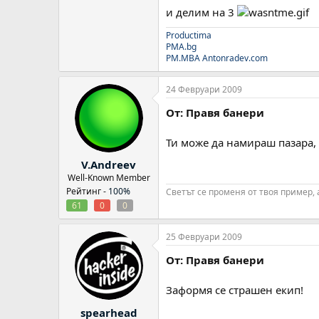
и делим на 3
Productima
PMA.bg
PM.MBA
Antonradev.com
24 Февруари 2009
От: Правя банери
Ти може да намираш пазара, 
V.Andreev
Well-Known Member
Рейтинг -
100%
Светът се променя от твоя пример, 
61
0
0
25 Февруари 2009
От: Правя банери
Заформя се страшен екип!
spearhead