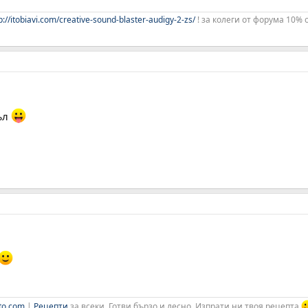
p://itobiavi.com/creative-sound-blaster-audigy-2-zs/
! за колеги от форума 10% 
ъл
to.com
|
Рецепти
за всеки. Готви бързо и лесно. Изпрати ни твоя рецепта