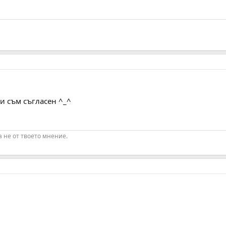
и съм съгласен ^_^
а не от твоето мнение.