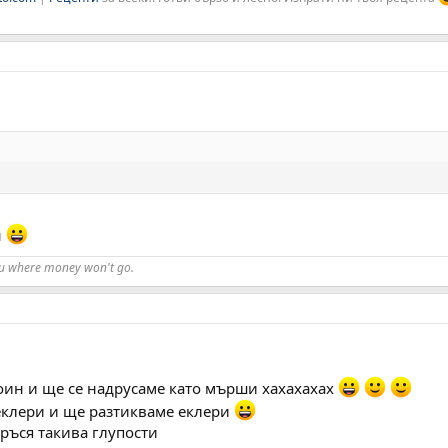
н
ou where money won't go.
роин и ще се надрусаме като мърши хахахахах
еклери и ще разтикваме еклери
ръся такива глупости