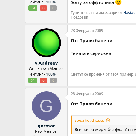
Sorry за оффтопика
Рейтинг -
100%
39
0
0
Тунинг части и аксесоари от
Nastau
Поздрави
28 Февруари 2009
От: Правя банери
Темата е сериозна
V.Andreev
Well-Known Member
Рейтинг -
100%
Светът се променя от твоя пример, 
61
0
0
28 Февруари 2009
G
От: Правя банери
spearhead каза:
gormar
Всички размери (без флаш) на 
New Member