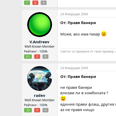
7
0
0
24 Февруари 2009
От: Правя банери
Може, ако има пазар
V.Andreev
Well-Known Member
Рейтинг -
100%
Светът се променя от твоя пример, 
61
0
0
24 Февруари 2009
От: Правя банери
не правя банери
влизам ли в комбината ?
radev
Well-Known Member
единия прави флаш, другия 
Рейтинг -
100%
аз не правя нищо
30
0
0