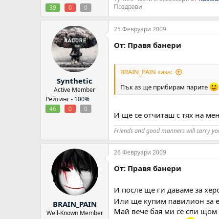
Поздрави
39
0
0
25 Февруари 2009
От: Правя банери
BRAIN_PAIN каза:
Synthetic
Пък аз ще прибирам парите
Active Member
Рейтинг -
100%
46
0
0
И ще се отчиташ с тях на ме
Friends and good manners will carry y
26 Февруари 2009
От: Правя банери
И после ще ги даваме за хе
Или ще купим павилион за 
BRAIN_PAIN
Май вече бая ми се спи щом 
Well-Known Member