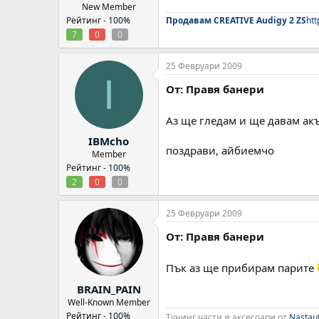
New Member
Рейтинг -
100%
Продавам CREATIVE Audigy 2 ZS
htt
7
0
0
25 Февруари 2009
I
От: Правя банери
Аз ще гледам и ще давам ак
IBMcho
поздрави, айбиемчо
Member
Рейтинг -
100%
2
0
0
25 Февруари 2009
От: Правя банери
Пък аз ще прибирам парите
BRAIN_PAIN
Well-Known Member
Рейтинг -
100%
Тунинг части и аксесоари от
Nastau