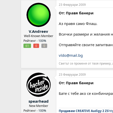
23 Февруари 2009
От: Правя банери
Аз правя само Флаш.
V.Andreev
Всички размери и желания на
Well-Known Member
Рейтинг -
100%
Отправяйте своите запитвани
61
0
0
vldo@mail.bg
Светът се променя от твоя пример, 
23 Февруари 2009
От: Правя банери
Бате с тебе ако се конбинир
spearhead
New Member
Рейтинг -
100%
Продавам CREATIVE Audigy 2 ZS
htt