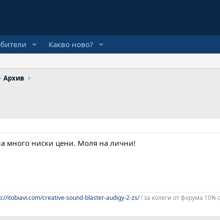
ебители
Какво ново?
Архив
на много ниски цени. Моля на лични!
p://itobiavi.com/creative-sound-blaster-audigy-2-zs/
! за колеги от форума 10% 