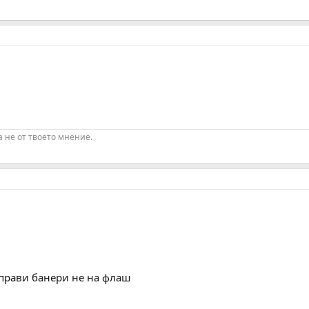
а не от твоето мнение.
прави банери не на флаш