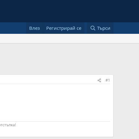
Влез
Регистрирай се
Търси
#1
отстъпка!