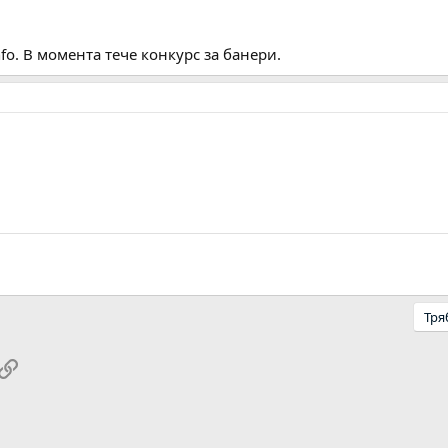
nfo. В момента тече конкурс за банери.
Тря
pp
ail
Link