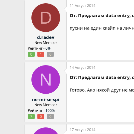
11 Август 2014
D
От: Предлагам data entry,
пусни на един скайп на личн
d.radev
New Member
Рейтинг -
0%
0
1
0
14 Август 2014
N
От: Предлагам data entry,
Готово. Ако някой друг не м
ne-mi-se-spi
New Member
Рейтинг -
100%
7
0
0
17 Август 2014