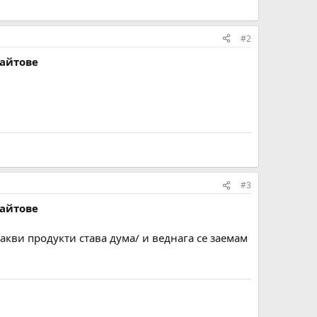
#2
сайтове
#3
сайтове
кви продукти става дума/ и веднага се заемам