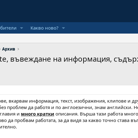
ебители
Какво ново?
Архив
ste, въвеждане на информация, съдър
е, вкарвам информация, текст, изображения, клипове и дру
без проблем да работя и по англоезични, знам английски. Н
аглавия и
много кратки
описания. Върша тази работа много
во да пробвам работата, за да видя за какво точно става въпр
ително.