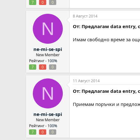
7
0
0
8 Август 2014
N
От: Предлагам data entry,
Имам свободно време за още
ne-mi-se-spi
New Member
Рейтинг -
100%
7
0
0
11 Август 2014
N
От: Предлагам data entry,
Приемам поръчки и предложе
ne-mi-se-spi
New Member
Рейтинг -
100%
7
0
0