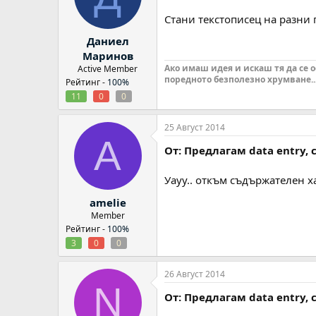
Стани текстописец на разни 
Даниел
Маринов
Ако имаш идея и искаш тя да се 
Active Member
поредното безполезно хрумване..
Рейтинг -
100%
11
0
0
25 Август 2014
A
От: Предлагам data entry,
Уауу.. откъм съдържателен х
amelie
Member
Рейтинг -
100%
3
0
0
26 Август 2014
N
От: Предлагам data entry,