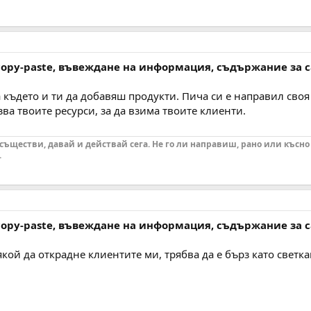
 copy-paste, въвеждане на информация, съдържание за 
 където и ти да добавяш продукти. Пича си е направил своя 
ва твоите ресурси, за да взима твоите клиенти.
осъществи, давай и действай сега. Не го ли направиш, рано или късно
.
 copy-paste, въвеждане на информация, съдържание за 
кой да открадне клиентите ми, трябва да е бърз като светкав