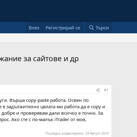
Влез
Регистрирай се
Търси
жание за сайтове и др
#1
ги. Върша copy-paste работа. Освен по
е е задължително цялата ми работа да е copy и
 добре и проверявам дали всичко е точно. За
ос. Ако сте с по-малък iTrader от моя,
Последно редактирано:
24 Август 2014