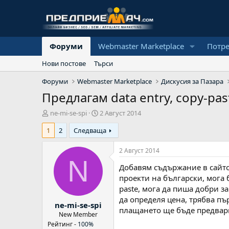
Форуми
Webmaster Marketplace
Потр
Нови постове
Търси
Форуми
Webmaster Marketplace
Дискусия за Пазара
Предлагам data entry, copy-pa
А
Н
ne-mi-se-spi
2 Август 2014
в
а
1
2
Следваща
т
ч
о
а
р
л
2 Август 2014
н
N
Добавям съдържание в сайтов
а
д
проекти на български, мога 
а
paste, мога да пиша добри з
т
да определя цена, трябва пър
ne-mi-se-spi
а
плащането ще бъде предвар
New Member
Рейтинг -
100%