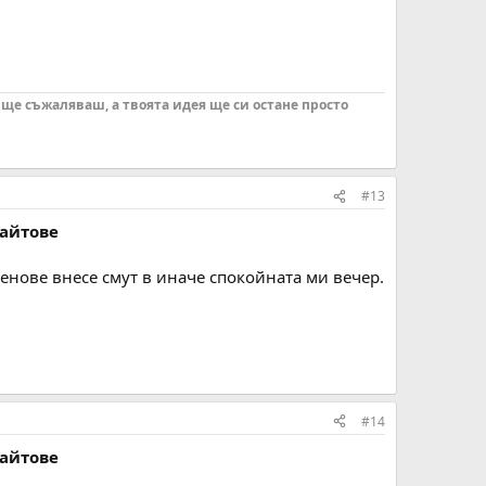
 ще съжаляваш, а твоята идея ще си остане просто
#13
сайтове
ленове внесе смут в иначе спокойната ми вечер.
#14
сайтове