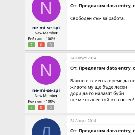
N
От: Предлагам data entry,
Свободен съм за работа.
ne-mi-se-spi
New Member
Рейтинг -
100%
7
0
0
24 Август 2014
N
От: Предлагам data entry,
Важно е клиента време да не
живота му ще бъде лесен
ne-mi-se-spi
дори да го налазят буби
New Member
ще ме възпее той във песен!
Рейтинг -
100%
7
0
0
24 Август 2014
Д
От: Предлагам data entry,