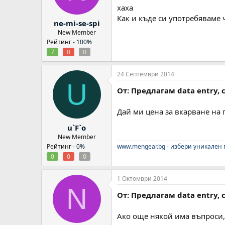
хаха
Как и къде си употребяваме 
ne-mi-se-spi
New Member
Рейтинг -
100%
7
0
0
24 Септември 2014
U
От: Предлагам data entry,
Дай ми цена за вкарване на 
u`F`o
New Member
Рейтинг -
0%
www.mengear.bg
- избери уникален 
0
0
0
1 Октомври 2014
N
От: Предлагам data entry,
Ако още някой има въпроси, 