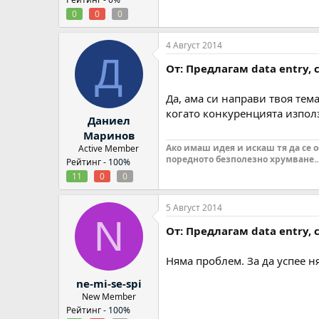
0
0
0
4 Август 2014
Д
От: Предлагам data entry,
Да, ама си направи твоя тема
когато конкуренцията използ
Даниел
Маринов
Ако имаш идея и искаш тя да се 
Active Member
поредното безполезно хрумване..
Рейтинг -
100%
11
0
0
5 Август 2014
N
От: Предлагам data entry,
Няма проблем. За да успее ня
ne-mi-se-spi
New Member
Рейтинг -
100%