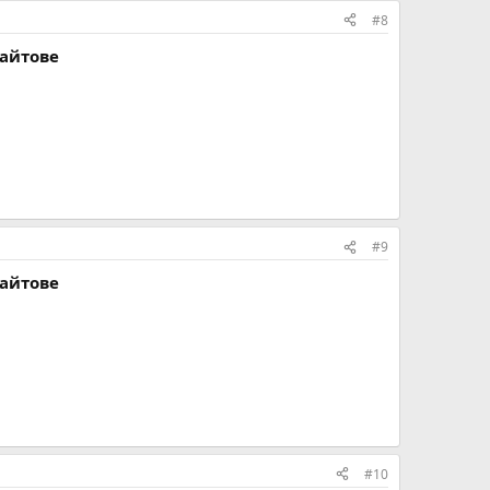
#8
сайтове
#9
сайтове
#10