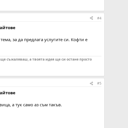
#4
сайтове
тема, за да предлага услугите си. Кофти е
 ще съжаляваш, а твоята идея ще си остане просто
#5
сайтове
ица, а тук само аз съм такъв.