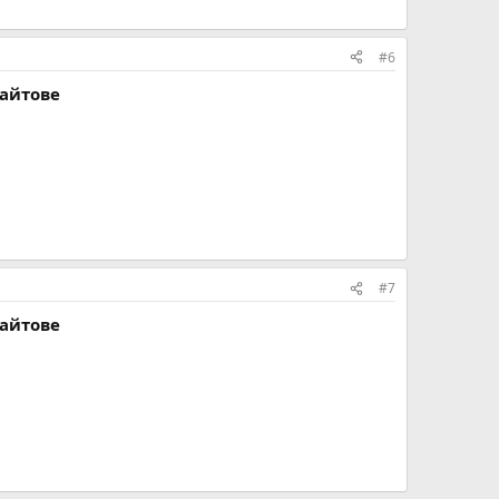
#6
сайтове
#7
сайтове