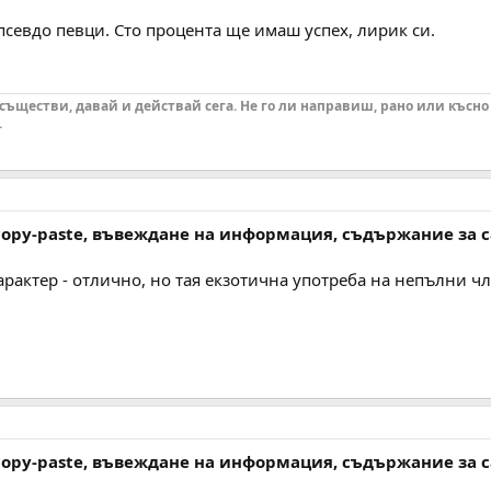
псевдо певци. Сто процента ще имаш успех, лирик си.
осъществи, давай и действай сега. Не го ли направиш, рано или късно
.
 copy-paste, въвеждане на информация, съдържание за 
арактер - отлично, но тая екзотична употреба на непълни ч
 copy-paste, въвеждане на информация, съдържание за 