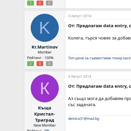
7
0
0
3 Август 2014
K
От: Предлагам data entry,
Колега, търся човек за доба
Kr.Martinov
Member
Рейтинг -
100%
Топ цени за съвместими тонер кас
2
0
0
4 Август 2014
К
От: Предлагам data entry,
Аз също мога да добавям пр
със задачата.
Къща
Кристал-
demira31@mail.bg
Триград
New Member
Рейтинг -
0%