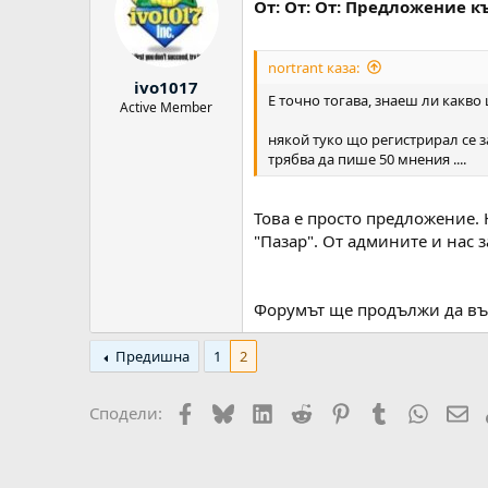
От: От: От: Предложение 
nortrant каза:
ivo1017
Е точно тогава, знаеш ли какво 
Active Member
някой туко що регистрирал се з
трябва да пише 50 мнения ....
Това е просто предложение. Н
"Пазар". От админите и нас з
Форумът ще продължи да въ
Предишна
1
2
Facebook
Bluesky
LinkedIn
Reddit
Pinterest
Tumblr
WhatsA
Em
Сподели: