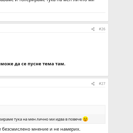
#26
може да се пусне тема там.
#27
ерираме тука на мен лично ми идва в повече
е безсмислено мнение и не намерих.