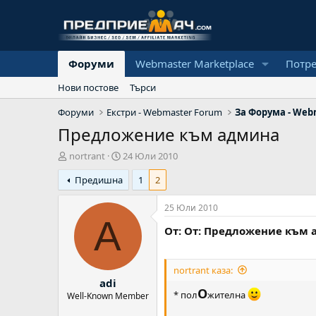
Форуми
Webmaster Marketplace
Потр
Нови постове
Търси
Форуми
Екстри - Webmaster Forum
За Форума - We
Предложение към админа
А
Н
nortrant
24 Юли 2010
в
а
Предишна
1
2
т
ч
о
а
р
л
25 Юли 2010
н
A
От: От: Предложение към
а
д
а
т
nortrant каза:
adi
а
О
* пол
жителна
Well-Known Member