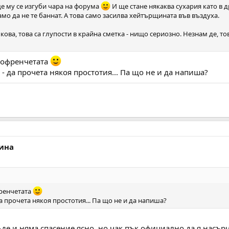
ще му се изгуби чара на форума
И ще стане някаква сухария като в 
амо да не те баннат. А това само засилва хейтърщината във въздуха.
ова, това са глупости в крайна сметка - нищо сериозно. Незнам де, то
гофренчетата
 - да прочета някоя простотия... Па що не и да напиша?
ина
френчетата
да прочета някоя простотия... Па що не и да напиша?
къде и няма спасение ясно, но чак пък официално да я насъ