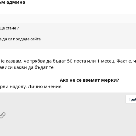
към админа
ще стане ?
а да си продаде сайта
е казвам, че трябва да бъдат 50 поста или 1 месец. Факт е,
ависи какви да бъдат те.
Ако не се вземат мерки?
рви надолу. Лично мнение.
Тря
pp
ail
Link