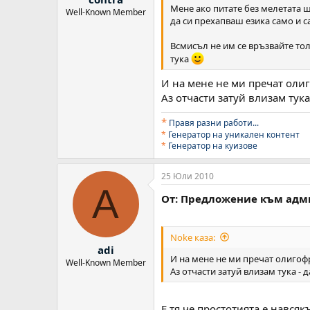
Мене ако питате без мелетата 
Well-Known Member
да си прехапваш езика само и с
Всмисъл не им се връзвайте толк
тука
И на мене не ми пречат оли
Аз отчасти затуй влизам тука
*
Правя разни работи..
.
*
Генератор на уникален контент
*
Генератор на куизове
25 Юли 2010
A
От: Предложение към адм
Noke каза:
adi
И на мене не ми пречат олиго
Well-Known Member
Аз отчасти затуй влизам тука - 
Е тя че простотията е нався