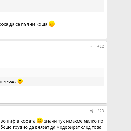
проса да се пълни коша
#22
ълни коша
#23
иво пиф в кофата
значи тук имахме малко по
беше трудно да влязат да модерират след това