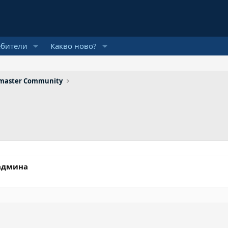
ебители
Какво ново?
bmaster Community
 админа