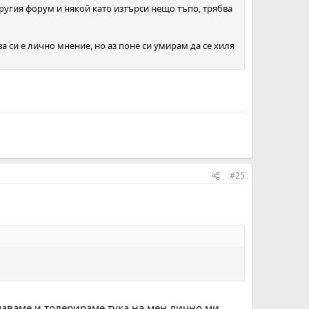
другия форум и някой като изтърси нещо тъпо, трябва
ва си е лично мнение, но аз поне си умирам да се хиля
#25
рчаваме и толерираме тука на мен лично ми