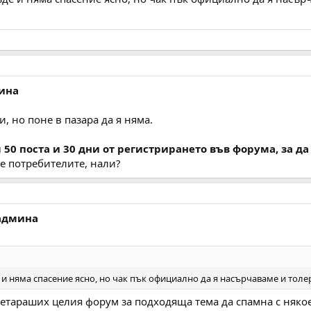
ина
и, но поне в пазара да я няма.
0 поста и 30 дни от регистрирането във форума, за да 
е потребителите, нали?
 админа
е и няма спасение ясно, но чак пък официално да я насърчаваме и тол
ретараших целия форум за подходяща тема да спамна с няко