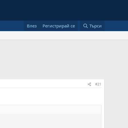
Влез
Регистрирай се
Търси
#21