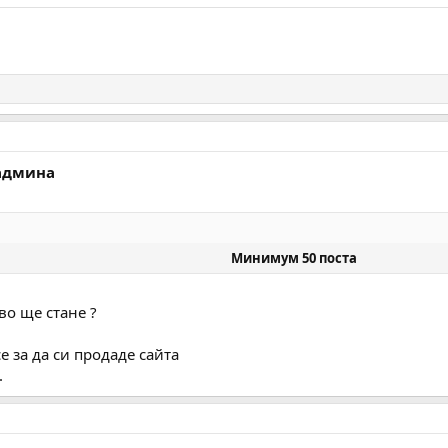
 админа
Минимум 50 поста
во ще стане ?
е за да си продаде сайта
.