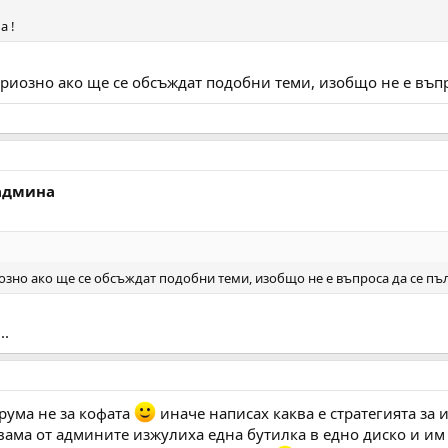
а !
 сериозно ако ще се обсъждат подобни теми, изобщо не е въ
 админа
риозно ако ще се обсъждат подобни теми, изобщо не е въпроса да се п
..
орума не за кофата
иначе написах каква е стратегията за 
ама от админите изжулиха една бутилка в едно диско и им 