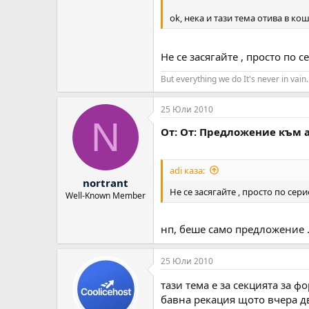
ok, нека и тази тема отива в кош
Не се засягайте , просто по
But everything we do It's never in vain.
25 Юли 2010
N
От: От: Предложение към
adi каза:
nortrant
Не се засягайте , просто по се
Well-Known Member
нп, беше само предложение .
25 Юли 2010
тази тема е за секцията за ф
бавна рекация щото вчера дв