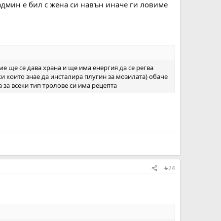
 админ е бил с жена си навън иначе ги ловиме
е ще се дава храна и ще има енергия да се регва
ки които знае да инсталира плугин за мозилата) обаче
 за всеки тип тролове си има рецепта
#24