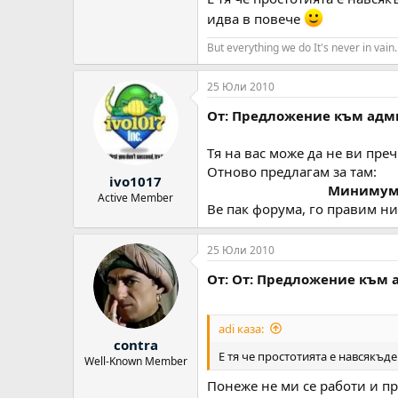
идва в повече
But everything we do It's never in vain.
25 Юли 2010
От: Предложение към адм
Тя на вас може да не ви преч
Отново предлагам за там:
ivo1017
Минимум 5
Active Member
Ве пак форума, го правим ни
25 Юли 2010
От: От: Предложение към
adi каза:
contra
Е тя че простотията е навсякъд
Well-Known Member
Понеже не ми се работи и п