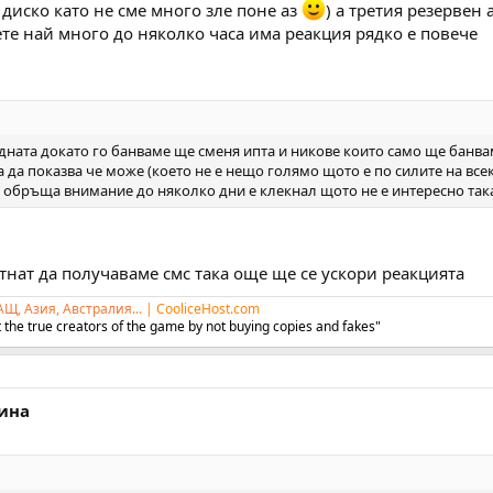
 диско като не сме много зле поне аз
) а третия резервен
те най много до няколко часа има реакция рядко е повече
едната докато го банваме ще сменя ипта и никове които само ще банвам
 да показва че може (което не е нещо голямо щото е по силите на все
се обръща внимание до няколко дни е клекнал щото не е интересно така
нат да получаваме смс така още ще се ускори реакцията
АЩ, Азия, Австралия...
|
CooliceHost.com
 the true creators of the game by not buying copies and fakes"
ина