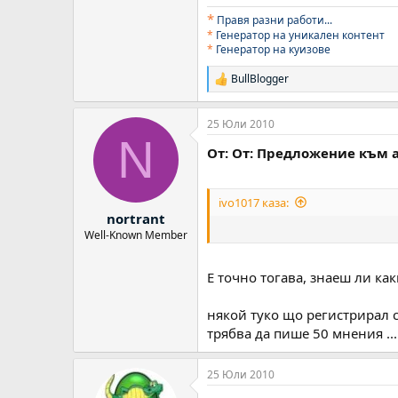
*
Правя разни работи..
.
*
Генератор на уникален контент
*
Генератор на куизове
BullBlogger
Р
е
а
25 Юли 2010
к
N
ц
От: От: Предложение към
и
и
:
ivo1017 каза:
nortrant
Well-Known Member
Е точно тогава, знаеш ли как
някой туко що регистрирал с
трябва да пише 50 мнения ...
25 Юли 2010