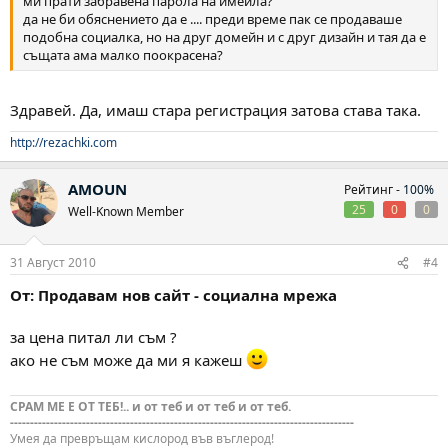
ми прати забравена парола на имейла?
да не би обяснението да е .... преди време пак се продаваше
подобна социалка, но на друг домейн и с друг дизайн и тая да е
същата ама малко поокрасена?
Здравей. Да, имаш стара регистрация затова става така.
http://rezachki.com
AMOUN
Рейтинг -
100%
25
0
0
Well-Known Member
31 Август 2010
#4
От: Продавам нов сайт - социална мрежа
за цена питал ли съм ?
ако не съм може да ми я кажеш
СРАМ МЕ Е ОТ ТЕБ!.. и от теб и от теб и от теб.
--------------------------------------------------------------------------------------
Умея да превръщам кислород във въглерод!