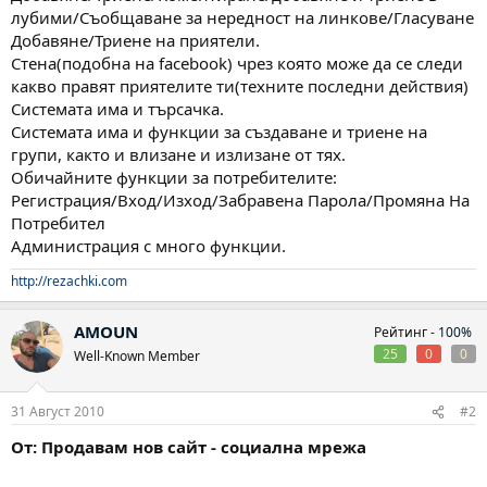
лубими/Съобщаване за нередност на линкове/Гласуване
Добавяне/Триене на приятели.
Стена(подобна на facebook) чрез която може да се следи
какво правят приятелите ти(техните последни действия)
Системата има и търсачка.
Системата има и функции за създаване и триене на
групи, както и влизане и излизане от тях.
Обичайните функции за потребителите:
Регистрация/Вход/Изход/Забравена Парола/Промяна На
Потребител
Администрация с много функции.
http://rezachki.com
AMOUN
Рейтинг -
100%
25
0
0
Well-Known Member
31 Август 2010
#2
От: Продавам нов сайт - социална мрежа