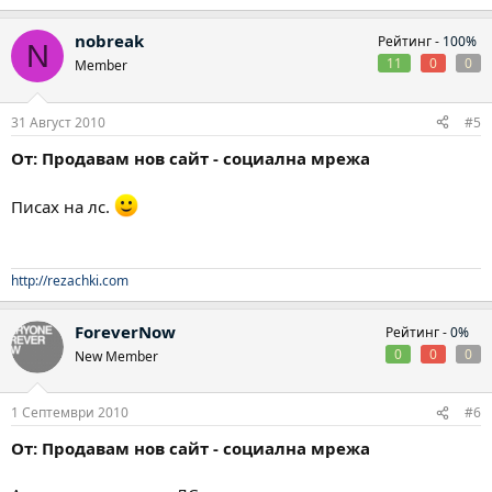
nobreak
Рейтинг -
100%
N
11
0
0
Member
31 Август 2010
#5
От: Продавам нов сайт - социална мрежа
Писах на лс.
http://rezachki.com
ForeverNow
Рейтинг -
0%
0
0
0
New Member
1 Септември 2010
#6
От: Продавам нов сайт - социална мрежа