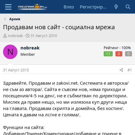
Влез
Регистрирай се
Архив
Продавам нов сайт - социална мрежа
А
Н
nobreak
31 Август 2010
в
а
т
ч
nobreak
Рейтинг -
100%
N
о
а
11
0
0
Member
р
л
н
а
31 Август 2010
#1
д
а
Здравейте. Продавам и zakovi.net. Системата е авторска/
т
не съм аз автора/. Сайта е съвсем нов, няма приходи и
а
посещения/4-5 на ден/, не е събмитван по директории.
Мислех да правя нещо, но ми излязоха куп други неща
на главата. Продавам скрипта и домейна, без хостинг.
Цената я давам на лс/не е голяма/.
Функции на сайта:
Добавяне/Триене/Коментиране/добавяне и триене в