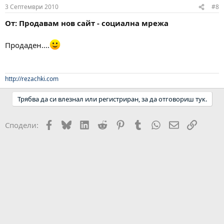
3 Септември 2010
#8
От: Продавам нов сайт - социална мрежа
Продаден....
http://rezachki.com
Трябва да си влезнал или регистриран, за да отговориш тук.
Facebook
Bluesky
LinkedIn
Reddit
Pinterest
Tumblr
WhatsApp
Email
Link
Сподели: