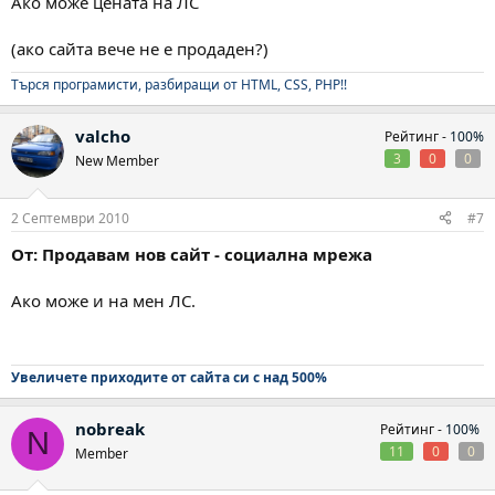
Ако може цената на ЛС
(ако сайта вече не е продаден?)
Търся програмисти, разбиращи от HTML, CSS, PHP!!
valcho
Рейтинг -
100%
3
0
0
New Member
2 Септември 2010
#7
От: Продавам нов сайт - социална мрежа
Ако може и на мен ЛС.
Увеличете приходите от сайта си с над 500%
nobreak
Рейтинг -
100%
N
11
0
0
Member