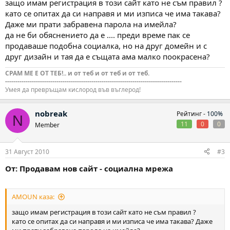
защо имам регистрация в този сайт като не съм правил ?
като се опитах да си направя и ми изписа че има такава?
Даже ми прати забравена парола на имейла?
да не би обяснението да е .... преди време пак се
продаваше подобна социалка, но на друг домейн и с
друг дизайн и тая да е същата ама малко поокрасена?
СРАМ МЕ Е ОТ ТЕБ!.. и от теб и от теб и от теб.
--------------------------------------------------------------------------------------
Умея да превръщам кислород във въглерод!
nobreak
Рейтинг -
100%
N
11
0
0
Member
31 Август 2010
#3
От: Продавам нов сайт - социална мрежа
AMOUN каза:
защо имам регистрация в този сайт като не съм правил ?
като се опитах да си направя и ми изписа че има такава? Даже