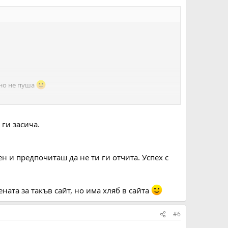
 но не пуша
ги засича.
н и предпочиташ да не ти ги отчита. Успех с
ената за такъв сайт, но има хляб в сайта
#6