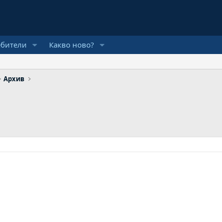
ебители
Какво ново?
Архив