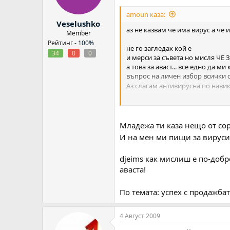
amoun каза:
Veselushko
аз не казвам че има вирус а че
Member
Рейтинг -
100%
не го загледах кой е
34
0
0
и мерси за съвета но мисля ЧЕ
а това за аваст... все едно да 
въпрос на личен избор всички 
Аз слагам антивирусна по навик
сайта му товари много ИЕ може 
Младежа ти каза нещо от сор
И на мен ми пищи за вирус
djeims как мислиш е по-добр
аваста!
По темата: успех с продажбат
4 Август 2009