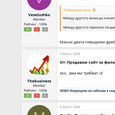
Thebusiness каза:
Veselushko
Между другото може да локнет
Member
Рейтинг -
100%
Между другото сериозно ли дава 
34
0
0
Махни двата невидими фрей
4 Август 2009
От: Продавам сайт за фил
ехх.. ама ми трябват :d
Thebusiness
Member
Рейтинг -
100%
НОВО! Изпращане на сайтове в соц
28
0
0
4 Август 2009