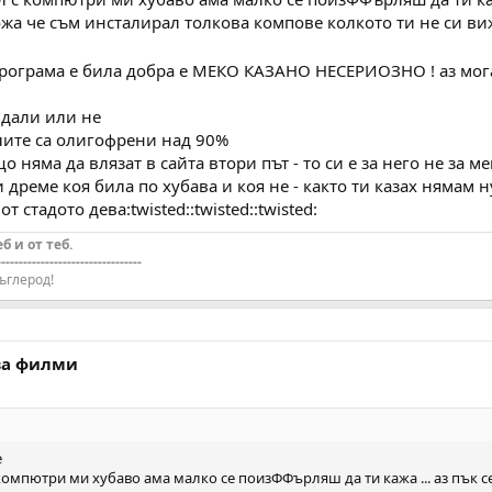
ожа че съм инсталирал толкова компове колкото ти не си виж
програма е била добра е МЕКО КАЗАНО НЕСЕРИОЗНО ! аз мога
.
 дали или не
лите са олигофрени над 90%
няма да влязат в сайта втори път - то си е за него не за м
и дреме коя била по хубава и коя не - както ти казах нямам 
т стадото дева:twisted::twisted::twisted:
еб и от теб.
---------------------------------
ъглерод!
 за филми
е
 компютри ми хубаво ама малко се поизФФърляш да ти кажа ... аз пък 