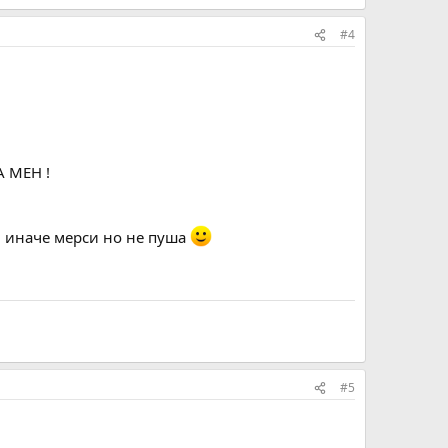
#4
А МЕН !
.. иначе мерси но не пуша
#5