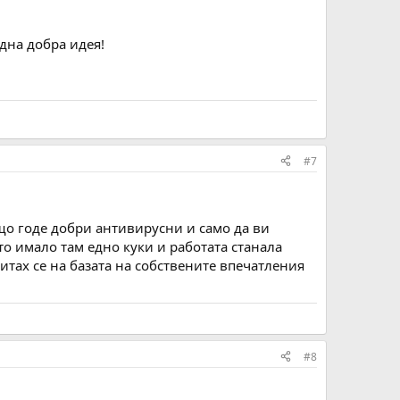
дна добра идея!
#7
що годе добри антивирусни и само да ви
о имало там едно куки и работата станала
итах се на базата на собствените впечатления
#8