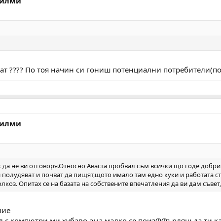
филми
ват ???? По тоя начин си гониш потенциални потребители(по
филми
к да не ви отговоря.Относно Аваста пробвал съм всички що годе добри
 полудяват и почват да пищят,щото имало там едно куки и работата с
лкоз. Опитах се на базата на собствените впечатления да ви дам съвет,
ние
л с компютри ми хубаво ама малко се поизФФърляш да ти ка