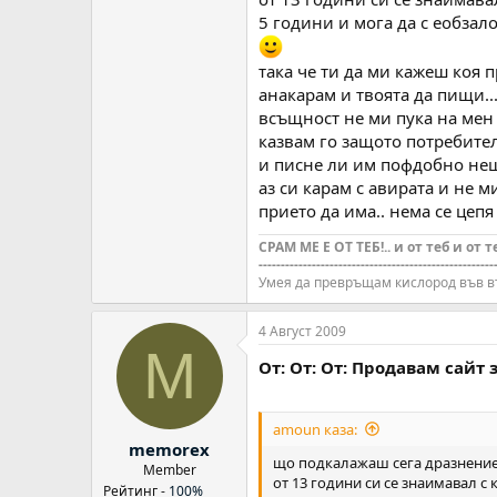
5 години и мога да с еобзал
така че ти да ми кажеш коя 
анакарам и твоята да пищи..
всъщност не ми пука на мен
казвам го защото потребите
и писне ли им пофдобно нещо 
аз си карам с авирата и не м
прието да има.. нема се цепя о
СРАМ МЕ Е ОТ ТЕБ!.. и от теб и от т
-----------------------------------------------------
Умея да превръщам кислород във в
4 Август 2009
M
От: От: От: Продавам сайт
amoun каза:
memorex
що подкалажаш сега дразнени
Member
от 13 години си се знаимавал с
Рейтинг -
100%