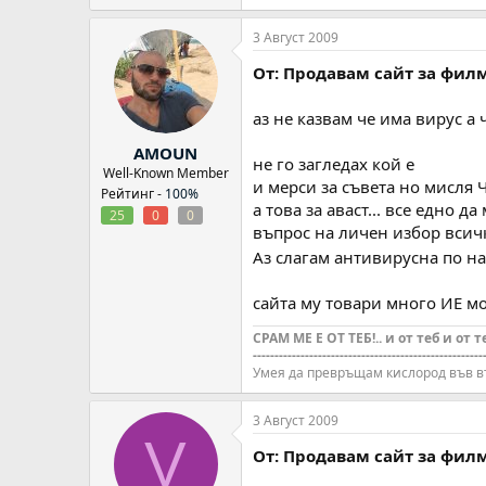
3 Август 2009
От: Продавам сайт за фил
аз не казвам че има вирус а
AMOUN
не го загледах кой е
Well-Known Member
и мерси за съвета но мисля
Рейтинг -
100%
а това за аваст... все едно 
25
0
0
въпрос на личен избор всич
Аз слагам антивирусна по на
сайта му товари много ИЕ мо
СРАМ МЕ Е ОТ ТЕБ!.. и от теб и от т
-----------------------------------------------------
Умея да превръщам кислород във в
3 Август 2009
V
От: Продавам сайт за фил