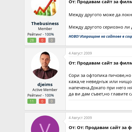
От: Продавам сайт за фил
Между другото може да локн
Thebusiness
Между другото сериозно ли да
Member
Рейтинг -
100%
НОВО! Изпращане на сайтове в соц
28
0
0
4 Август 2009
От: Продавам сайт за фил
Сори за офтопика пичове,но
кажа,че неведнъж или нищо 
djeims
напечена.Докато при него ня
Active Member
да ви дам съвет,но главите с
Рейтинг -
100%
11
0
0
4 Август 2009
V
От: От: Продавам сайт за 