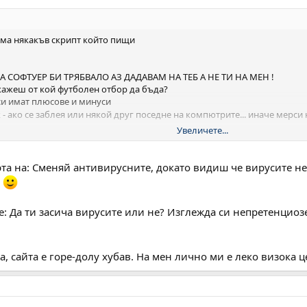
 има някакъв скрипт който пищи
 ЗА СОФТУЕР БИ ТРЯБВАЛО АЗ ДАДАВАМ НА ТЕБ А НЕ ТИ НА МЕН !
ми кажеш от кой футболен отбор да бъда?
си имат плюсове и минуси
 - ако се заблея или някой друг поседне на компютрите... иначе мерси
Увеличете...
от сайтове да не разбирам но от компютри...
та на: Сменяй антивирусните, докато видиш че вирусите не 
и
е: Да ти засича вирусите или не? Изглежда си непретенциозе
а, сайта е горе-долу хубав. На мен лично ми е леко визока ц