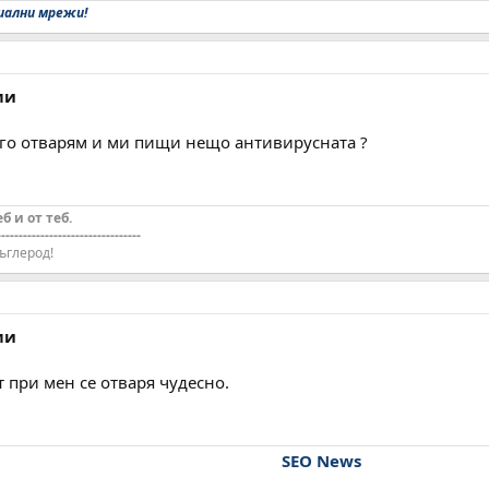
иални мрежи!
ми
го отварям и ми пищи нещо антивирусната ?
еб и от теб.
---------------------------------
ъглерод!
ми
 при мен се отваря чудесно.
SEO News