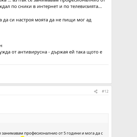
дал по сники в интернет и по телевизията...
 да си настроя моята да не пищи мог ад
ен
нужда от антивирусна - държая ей така щото е
#12
се занимавам професионалнио от 5 години и мога да с