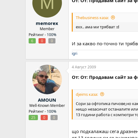
M
От: От: Продавам сайт за 
Thebusiness каза:
memorex
ехх.. ама ми трябват :d
Member
Рейтинг -
100%
6
0
0
И за какво по-точно ти тряб
igri
4 Август 2009
От: От: Продавам сайт за 
djeims каза:
AMOUN
Сори за офтопика пичове,но ка
Well-Known Member
нищо незасичат останалите или
Рейтинг -
100%
13 години работа с компютри то
25
0
0
що подкалажаш сега дразне
от 13 години си се знаимава