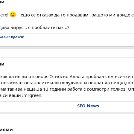
ми
ете!
Нещо се отказах да го продавам , защото ми доиде е
ва вирус... я пробвайте пак ..?
иални мрежи!
ми
 как да не ви отговоря.Относно Аваста пробвал съм всички 
незасичат останалите или полудяват и почват да пищят,щот
ма такива неща.За 13 години работа с компютри толкоз. Оп
а си ваши :mrgreen:
SEO News
филми