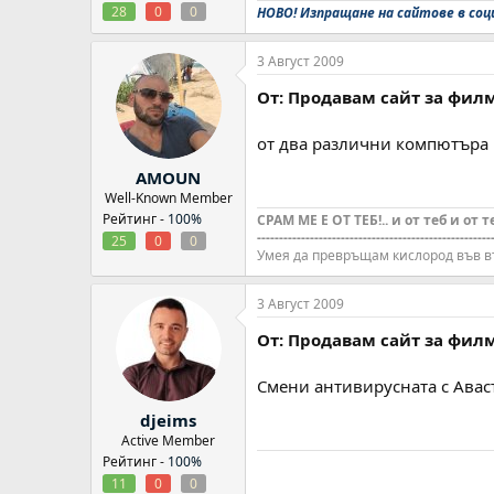
28
0
0
НОВО! Изпращане на сайтове в соц
3 Август 2009
От: Продавам сайт за фил
от два различни компютъра 
AMOUN
Well-Known Member
Рейтинг -
100%
СРАМ МЕ Е ОТ ТЕБ!.. и от теб и от т
-----------------------------------------------------
25
0
0
Умея да превръщам кислород във в
3 Август 2009
От: Продавам сайт за фил
Смени антивирусната с Аваст
djeims
Active Member
Рейтинг -
100%
11
0
0