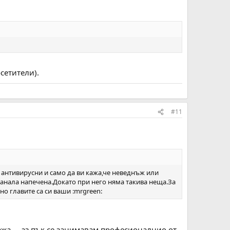
сетители).
#11
 антивирусни и само да ви кажа,че неведнъж или
танала напечена.Докато при него няма такива неща.За
но главите са си ваши :mrgreen:
жа ... аз пък се занимавам професионалнио от