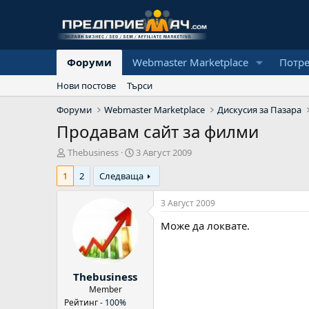
Форуми
Webmaster Marketplace
Потр
Нови постове
Търси
Форуми
Webmaster Marketplace
Дискусия за Пазара
Продавам сайт за филми
А
Н
Thebusiness
3 Август 2009
в
а
1
2
Следваща
т
ч
о
а
р
л
3 Август 2009
н
Може да локвате.
а
д
а
т
Thebusiness
а
Member
Рейтинг -
100%