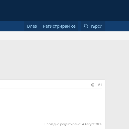
Влез
Регистрирай се
Търси
#1
Последно редактирано:
4 Август 2009