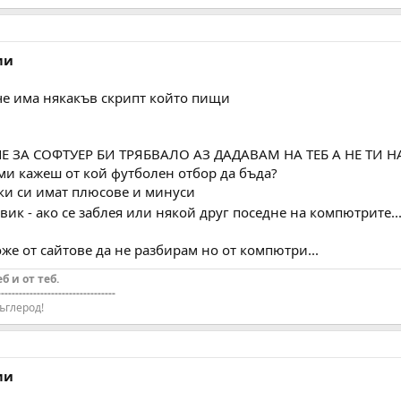
ми
 че има някакъв скрипт който пищи
 ЧЕ ЗА СОФТУЕР БИ ТРЯБВАЛО АЗ ДАДАВАМ НА ТЕБ А НЕ ТИ Н
да ми кажеш от кой футболен отбор да бъда?
ки си имат плюсове и минуси
вик - ако се заблея или някой друг поседне на компютрите.
же от сайтове да не разбирам но от компютри...
еб и от теб.
---------------------------------
ъглерод!
ми