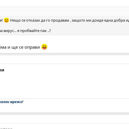
е!
Нещо се отказах да го продавам , защото ми доиде една добра и
вирус... я пробвайте пак ..?
ма и ще се оправи
ми
иални мрежи!