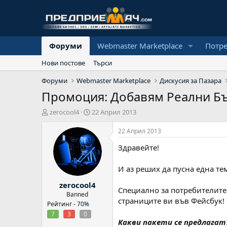
Форуми
Webmaster Marketplace
Потр
Нови постове
Търси
Форуми
Webmaster Marketplace
Дискусия за Пазара
Промоция: Добавям Реални Бълг
А
Н
zerocool4
22 Април 2013
в
а
т
ч
22 Април 2013
о
а
Здравейте!
р
л
н
а
И аз реших да пусна една те
д
zerocool4
а
Специално за потребителите
т
Banned
страниците ви във Фейсбук!
а
Рейтинг -
70%
7
3
0
Какви пакети се предлагат