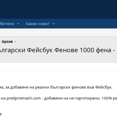
ебители
Какво ново?
Архив
арски Фейсбук Фенове 1000 фена - 10
ма, за добавяне на реални български фенове във Фейсбук.
 на predpriemach.com - добавяне на не-таргетирани, 100% 
?