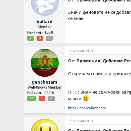
Значи феновете не се добавят
се знае!
bollard
Member
Рейтинг -
100%
1
0
0
23 Април 2013
От: Промоция: Добавям Реа
Откривам сериозни прилики в
genchosam
Well-Known Member
П.П. : Знам,че съм човек за 
Рейтинг -
98.9%
малко
90
1
0
https://coolicehost.com
23 Април 2013
От: Промоция: Добавям Реа