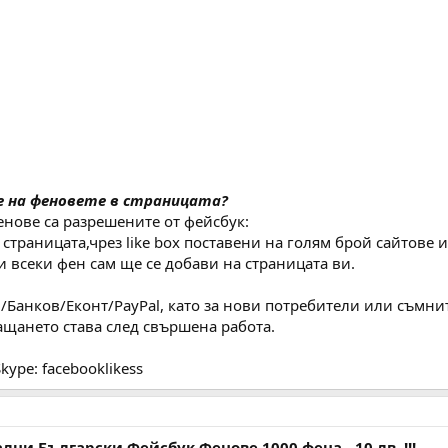
е на феновете в страницата?
енове са разрешените от фейсбук:
страницата,чрез like box поставени на голям брой сайтове
и всеки фен сам ще се добави на страницата ви.
bg/Банков/Еконт/PayPal, като за нови потребители или съмни
ащането става след свършена работа.
kype: facebooklikess
лни Български Фейсбук Фенове 1000 фена - 10 лв. !!!