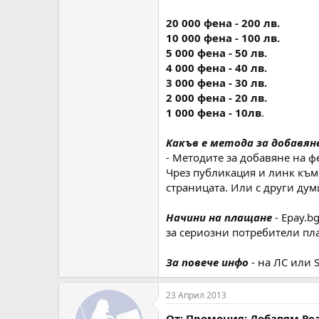
20 000 фена - 200 лв.
10 000 фена - 100 лв.
5 000 фена - 50 лв.
4 000 фена - 40 лв.
3 000 фена - 30 лв.
2 000 фена - 20 лв.
1 000 фена - 10лв
.
Какъв е метода за добавян
- Методите за добавяне на ф
Чрез публикация и линк към 
страницата. Или с други дум
Начини на плащане
- Epay.
за сериозни потребители пл
За повече инфо
- на ЛС или S
23 Април 2013
От: Промоция: Добавям Реа