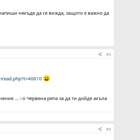
го напиши някъде да се вижда, защото е важно да
#3
hread.php?t=40810
ния ... :-o Червена ряпа за да ти дойде акъла
#4