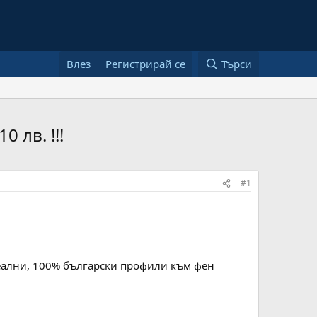
Влез
Регистрирай се
Търси
 лв. !!!
#1
реални, 100% български профили към фен