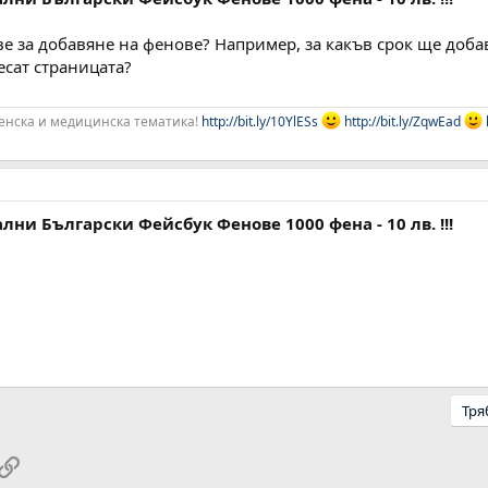
е за добавяне на фенове? Например, за какъв срок ще доба
есат страницата?
женска и медицинска тематика!
http://bit.ly/10YlESs
http://bit.ly/ZqwEad
лни Български Фейсбук Фенове 1000 фена - 10 лв. !!!
Тря
pp
ail
Link