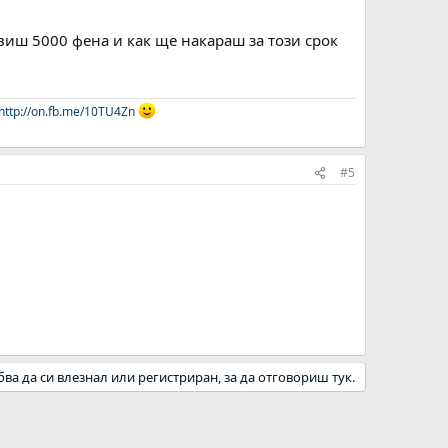
виш 5000 фена и как ще накараш за този срок
http://on.fb.me/10TU4Zn
#5
бва да си влезнал или регистриран, за да отговориш тук.