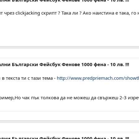
 чрез clickjacking скрипт ? Така ли ? Ако наистина е така, 
лни Български Фейсбук Фенове 1000 фена - 10 лв. !!!
 текста ти с тази тема -
http://www.predpriemach.com/showt
пример,Но чак пък толкова да не можеш да свържеш 2-3 изрече
лни Български Фейсбук Фенове 1000 фена - 10 лв. !!!