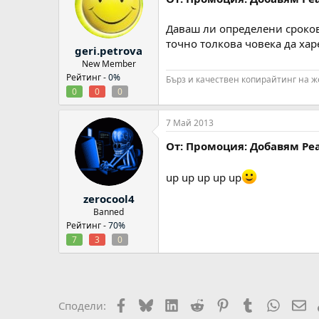
Даваш ли определени сроков
точно толкова човека да хар
geri.petrova
New Member
Рейтинг -
0%
Бърз и качествен копирайтинг на 
0
0
0
7 Май 2013
От: Промоция: Добавям Реа
up up up up up
zerocool4
Banned
Рейтинг -
70%
7
3
0
Facebook
Bluesky
LinkedIn
Reddit
Pinterest
Tumblr
WhatsA
Em
Сподели: