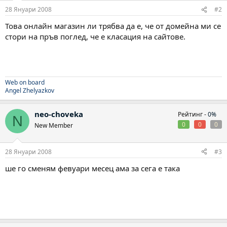
28 Януари 2008
#2
Това онлайн магазин ли трябва да е, че от домейна ми се
стори на пръв поглед, че е класация на сайтове.
Web on board
Angel Zhelyazkov
neo-choveka
Рейтинг -
0%
N
0
0
0
New Member
28 Януари 2008
#3
ше го сменям февуари месец ама за сега е така