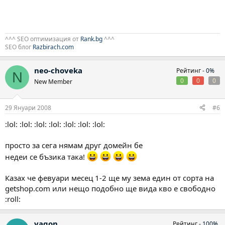
^^^ SEO оптимизация от
Rank.bg
^^^
SEO блог
Razbirach.com
neo-choveka
Рейтинг -
0%
N
0
0
0
New Member
29 Януари 2008
#6
:lol: :lol: :lol: :lol: :lol: :lol: :lol:
просто за сега нямам друг домейн бе
недеи се бъзика така!
Казах че февуари месец 1-2 ще му зема един от сорта на
getshop.com или нещо подобно ще вида кво е свободно
:roll:
vagon
Рейтинг -
100%