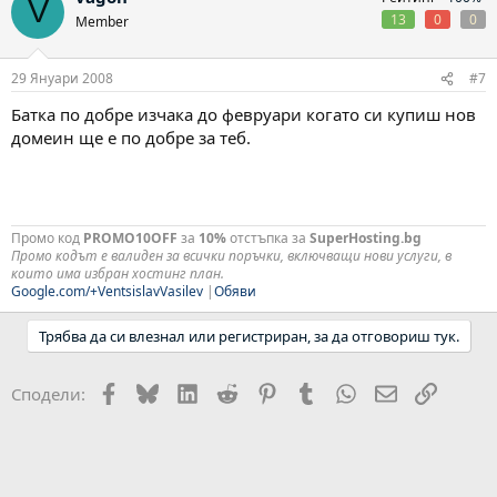
V
13
0
0
Member
29 Януари 2008
#7
Батка по добре изчака до февруари когато си купиш нов
домеин ще е по добре за теб.
Промо код
PROMO10OFF
за
10%
отстъпка за
SuperHosting.bg
Промо кодът е валиден за всички поръчки, включващи нови услуги, в
които има избран хостинг план.
Google.com/+VentsislavVasilev
|
Обяви
Трябва да си влезнал или регистриран, за да отговориш тук.
Facebook
Bluesky
LinkedIn
Reddit
Pinterest
Tumblr
WhatsApp
Email
Link
Сподели: