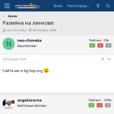
Влез
Регистрирай се
Архив
Размяна на линкове
А
Н
neo-choveka
28 Януари 2008
в
а
т
ч
neo-choveka
Рейтинг -
0%
N
о
а
0
0
0
New Member
р
л
н
а
28 Януари 2008
#1
д
а
Сайта ми е bg-top.org
т
а
angelovarna
Рейтинг -
100%
5
0
0
Well-Known Member