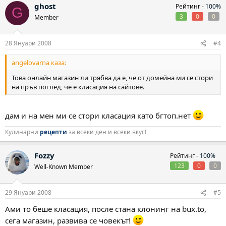
ghost
Рейтинг -
100%
G
3
0
0
Member
28 Януари 2008
#4
angelovarna каза:
Това онлайн магазин ли трябва да е, че от домейна ми се стори
на пръв поглед, че е класация на сайтове.
дам и на мен ми се стори класация като бгтоп.нет
Кулинарни
рецепти
за всеки ден и всеки вкус!
Fozzy
Рейтинг -
100%
123
0
0
Well-Known Member
29 Януари 2008
#5
Ами то беше класация, после стана клонинг на bux.to,
сега магазин, развива се човекът!