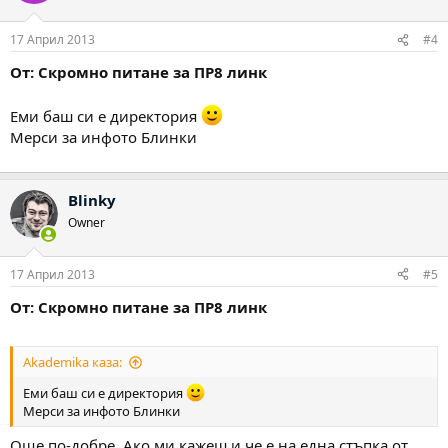
17 Април 2013
#4
От: Скромно питане за ПР8 линк
Еми баш си е директория
Мерси за инфото Блинки
Blinky
Owner
17 Април 2013
#5
От: Скромно питане за ПР8 линк
Akademika каза:
Еми баш си е директория
Мерси за инфото Блинки
Още по-добре. Ако ми кажеш и че е на една стъпка от