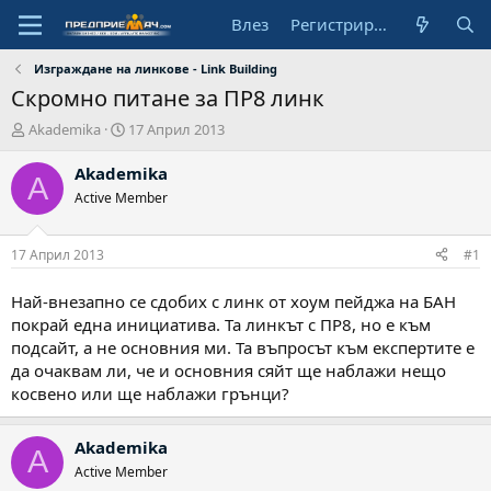
Влез
Регистрирай се
Изграждане на линкове - Link Building
Скромно питане за ПР8 линк
А
Н
Akademika
17 Април 2013
в
а
т
ч
Akademika
A
о
а
Active Member
р
л
н
а
17 Април 2013
#1
д
а
Най-внезапно се сдобих с линк от хоум пейджа на БАН
т
покрай една инициатива. Та линкът с ПР8, но е към
а
подсайт, а не основния ми. Та въпросът към експертите е
да очаквам ли, че и основния сяйт ще наблажи нещо
косвено или ще наблажи грънци?
Akademika
A
Active Member