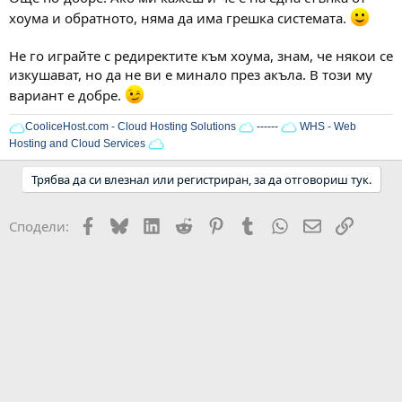
хоума и обратното, няма да има грешка системата.
Не го играйте с редиректите към хоума, знам, че някои се
изкушават, но да не ви е минало през акъла. В този му
вариант е добре.
CooliceHost.com - Cloud Hosting Solutions
------
WHS - Web
Hosting and Cloud Services
Трябва да си влезнал или регистриран, за да отговориш тук.
Facebook
Bluesky
LinkedIn
Reddit
Pinterest
Tumblr
WhatsApp
Email
Link
Сподели: