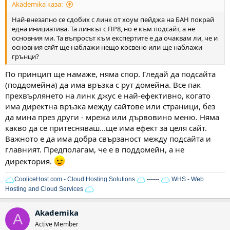
Akademika каза:
Най-внезапно се сдобих с линк от хоум пейджа на БАН покрай
една инициатива. Та линкът с ПР8, но е към подсайт, а не
основния ми. Та въпросът към експертите е да очаквам ли, че и
основния сяйт ще наблажи нещо косвено или ще наблажи
грънци?
По принцип ще намаже, няма спор. Гледай да подсайта
(поддомейна) да има връзка с рут домейна. Все пак
прехвърлянето на линк джус е най-ефективно, когато
има директна връзка между сайтове или страници, без
да мина през други - мрежа или дървовино меню. Няма
какво да се притесняваш...ще има ефект за целя сайт.
Важното е да има добра свързаност между подсайта и
главният. Предполагам, че е в поддомейн, а не
директория.
CooliceHost.com - Cloud Hosting Solutions
------
WHS - Web
Hosting and Cloud Services
Akademika
A
Active Member