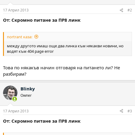
17 Април 2013
#2
От: Скромно питане за ПР8 линк
nortrant каза:
между другото имаш още два линка към някакви новини, но
водят към 404 page error
Това по някакъв начин отговаря на питането ли? Не
разбирам?
Blinky
Owner
17 Април 2013
#3
От: Скромно питане за ПР8 линк