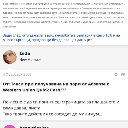
Всичките ми писания във форума са художествена измислица и ги четете на свой риск и
за своя сметка. Не давам никаква гаранция, че четенето е безопасно за психичното ви
здраве. Не давам гаранция за верността на написаното, което може даже да не съвпада с
моето мнение или да не съм го писал аз. Това не са нито счетоводни съвети, нито правни
съвети. Всякаква прилика с действителни лица, събития и империи на злото са напълно
случайни.
Защо след като данъкът върху печалбата в България е само 10% има
много търговци, продаващи без да плащат данъци?
Izida
New Member
4 Февруари 2009
#9
От: Такси при получаване на пари от Adsense с
Western Union Quick Cash???
По-лесно е да си принтнеш страницата за плащането и
само даваш листа.
Така твоите действия се свеждат до минимум...
happyslacker