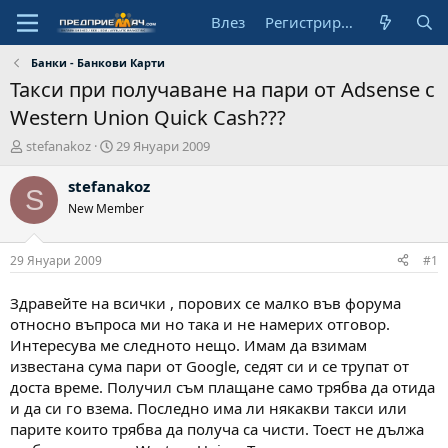
Влез
Регистрирай се
Банки - Банкови Карти
Такси при получаване на пари от Adsense с
Western Union Quick Cash???
А
Н
stefanakoz
29 Януари 2009
в
а
т
ч
stefanakoz
S
о
а
New Member
р
л
н
а
29 Януари 2009
#1
д
а
Здравейте на всички , порових се малко във форума
т
относно въпроса ми но така и не намерих отговор.
а
Интересува ме следното нещо. Имам да взимам
известана сума пари от Google, седят си и се трупат от
доста време. Получил съм плащане само трябва да отида
и да си го взема. Последно има ли някакви такси или
парите които трябва да получа са чисти. Тоест не дължа