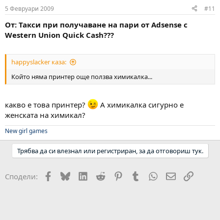
5 Февруари 2009
#11
От: Такси при получаване на пари от Adsense с
Western Union Quick Cash???
happyslacker каза:
Който няма принтер още ползва химикалка...
какво е това принтер?
А химикалка сигурно е
женската на химикал?
New girl games
Трябва да си влезнал или регистриран, за да отговориш тук.
Facebook
Bluesky
LinkedIn
Reddit
Pinterest
Tumblr
WhatsApp
Email
Link
Сподели: