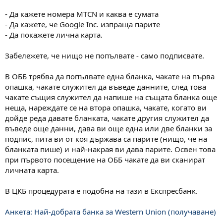
- Да кажете номера MTCN и каква е сумата
- Да кажете, че Google Inc. изпраща парите
- Да покажете лична карта.
Забележете, че нищо не попълвате - само подписвате.
В ОББ трябва да попълвате една бланка, чакате на първа
опашка, чакате служител да въведе данните, след това
чакате същия служител да напише на същата бланка още
неща, нареждате се на втора опашка, чакате, когато ви
дойде реда давате бланката, чакате другия служител да
въведе още данни, дава ви още една или две бланки за
подпис, пита ви от коя държава са парите (нищо, че на
бланката пише) и най-накрая ви дава парите. Освен това
при първото посещение на ОББ чакате да ви сканират
личната карта.
В ЦКБ процедурата е подобна на тази в Експресбанк.
Анкета: Най-добрата банка за Western Union (получаване)