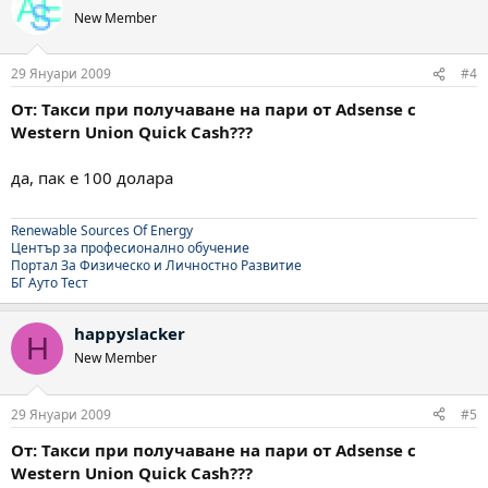
New Member
29 Януари 2009
#4
От: Такси при получаване на пари от Adsense с
Western Union Quick Cash???
да, пак е 100 долара
Renewable Sources Of Energy
Център за професионално обучение
Портал За Физическо и Личностно Развитие
БГ Ауто Тест
happyslacker
H
New Member
29 Януари 2009
#5
От: Такси при получаване на пари от Adsense с
Western Union Quick Cash???