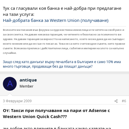
Тук са гласували коя банка е най-добра при предлагане
на тази услуга:
Най-добрата банка за Western Union (получаване)
Всичките ми писания във форума са художествена измислица и ги четете на свой риск и
за своя сметка. Не давам никаква гаранция, че четенето е безопасно за психичното ви
здраве. Не давам гаранция за верността на написаното, което може даже да не съвпада с
моето мнение или да не съм го писал аз. Това не са нито счетоводни съвети, нито правни
съвети. Всякаква прилика с действителни лица, събития и империи на злото са напълно
случайни.
Защо след като данъкът върху печалбата в България е само 10% има
много търговци, продаващи без да плащат данъци?
antique
A
Member
3 Февруари 2009
#6
От: Такси при получаване на пари от Adsense с
Western Union Quick Cash???
ам добре акто влезнете в банката какво казвате на