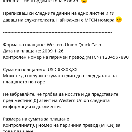
Казвате: "Не мърдайте това е обир"
Преписваш си следните данни на едно листче и ги
даваш на служителката. Най-важен е MTCN номера
--------------------------------------------------------------------------
Форма на плащане: Western Union Quick Cash
Дата на плащане: 2009-1-26
Контролен номер на паричен превод (MTCN) 1234567890
Сума на плащането: USD $XXXX,XX
Можете да получите сумата един ден след датата на
плащането по-горе
Не забравяйте, че трябва да носите и да представите
пред местния[0] агент на Western Union следната
информация и документи:
Размера на сумата за плащане
Контролният[0] номер на паричния превод (MTCN) за
това плащане