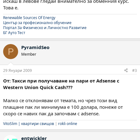
искаш в левове гледай внимателно за обменния курс.
Това е.
Renewable Sources Of Energy
Център за професионално обучение
Портал За Физическо и Личностно Развитие
БГ Ауто Тест
PyramidSeo
P
Member
29 Януари 2009
#3
От: Такси при получаване на пари от Adsense с
Western Union Quick Cash???
Малко се отклонявам от темата, но чрез този вид
плащане пак ли минимума е 100 долара, понеже от
скоро се навих пак да започвам с adsense.
VitoSlim |
квартири свищов
|
rokli online
entwickler