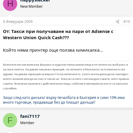
H
New Member
4 Февруари 2009
#10
От: Такси при получаване на пари от Adsense с
Western Union Quick Cash???
Който няма принтер още ползва химикалка...
Всичките ми писания във форума са художествена измислица и ги четете на свой риск и
за своя сметка. Не давам никаква гаранция, че четенето е безопасно за психичното ви
здраве. Не давам гаранция за верността на написаното, което може даже да не съвпада с
моето мнение или да не съм го писал аз. Това не са нито счетоводни съвети, нито правни
съвети. Всякаква прилика с действителни лица, събития и империи на злото са напълно
случайни.
Защо след като данъкът върху печалбата в България е само 10% има
много търговци, продаващи без да плащат данъци?
fani7117
F
Member