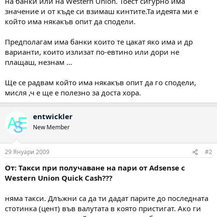
на банки или на Western Union. Тоест сигурно има
значение и от къде си взимаш кинтите.Та идеята ми е
който има някакъв опит да сподели.
Предполагам има банки които те цакат яко има и др
варианти, които излизат по-евтино или дори не
плащаш, незнам ...
Ще се радвам който има някакъв опит да го сподели,
мисля ,ч е ще е полезно за доста хора.
entwickler
New Member
29 Януари 2009
#2
От: Такси при получаване на пари от Adsense с
Western Union Quick Cash???
няма такси. Длъжни са да ти дадат парите до последната
стотинка (цент) във валутата в която пристигат. Ако ги