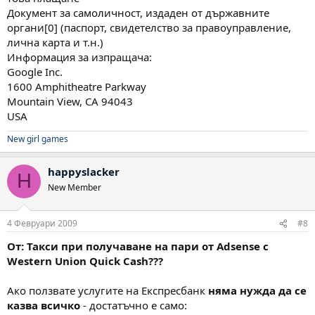
Документ за самоличност, издаден от държавните
органи[0] (паспорт, свидетелство за правоуправление,
лична карта и т.н.)
Информация за изпращача:
Google Inc.
1600 Amphitheatre Parkway
Mountain View, CA 94043
USA
New girl games
happyslacker
H
New Member
4 Февруари 2009
#8
От: Такси при получаване на пари от Adsense с
Western Union Quick Cash???
Ако ползвате услугите на Експресбанк
няма нужда да се
казва всичко
- достатъчно е само: