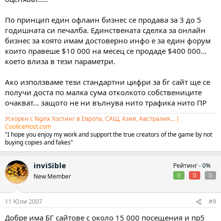
По принцип един офлаин бизнес се продава за 3 до 5
годишната си печалба. Единствената сделка за онлайн
бизнес за която имам достоверно инфо е за един форум
които правеше $10 000 на месец се продаде $400 000...
което влиза в тези параметри.
Ако използваме тези стандартни цифри за бг сайт ще се
получи доста по малка сума отколкото собствениците
очакват... защото не ни вълнува нито трафика нито ПР
Ускорен с Nginx Хостинг в Европа, САЩ, Азия, Австралия...
|
CooliceHost.com
"I hope you enjoy my work and support the true creators of the game by not
buying copies and fakes"
inviSible
Рейтинг -
0%
0
0
0
New Member
11 Юли 2007
#9
Добре има БГ сайтове с около 15 000 посещения и пр5