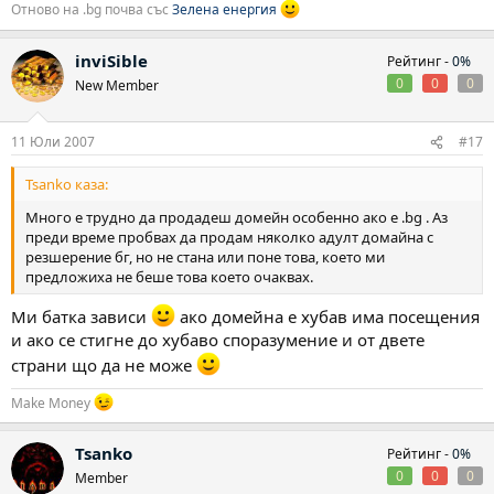
Отново на .bg почва със
Зелена енергия
inviSible
Рейтинг -
0%
0
0
0
New Member
11 Юли 2007
#17
Tsanko каза:
Много е трудно да продадеш домейн особенно ако е .bg . Аз
преди време пробвах да продам няколко адулт домайна с
резшерение бг, но не стана или поне това, което ми
предложиха не беше това което очаквах.
Ми батка зависи
ако домейна е хубав има посещения
и ако се стигне до хубаво споразумение и от двете
страни що да не може
Make Money
Tsanko
Рейтинг -
0%
0
0
0
Member