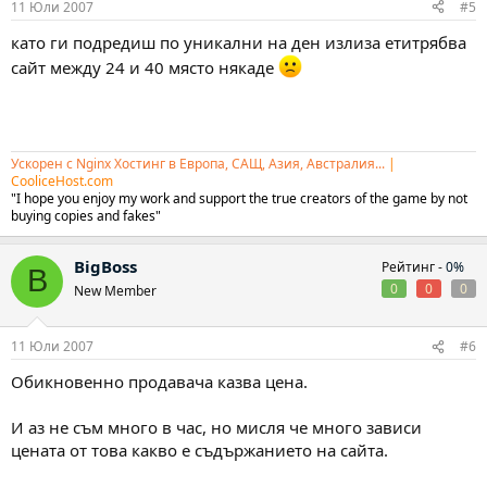
11 Юли 2007
#5
като ги подредиш по уникални на ден излиза етитрябва
сайт между 24 и 40 място някаде
Ускорен с Nginx Хостинг в Европа, САЩ, Азия, Австралия...
|
CooliceHost.com
"I hope you enjoy my work and support the true creators of the game by not
buying copies and fakes"
BigBoss
Рейтинг -
0%
B
0
0
0
New Member
11 Юли 2007
#6
Обикновенно продавача казва цена.
И аз не съм много в час, но мисля че много зависи
цената от това какво е съдържанието на сайта.