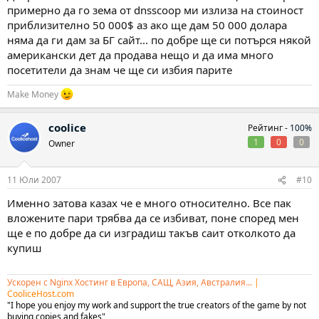
примерно да го зема от dnsscoop ми излиза на стоиност
приблизително 50 000$ аз ако ще дам 50 000 долара
няма да ги дам за БГ сайт... по добре ще си потърся някой
американски дет да продава нещо и да има много
посетители да знам че ще си избия парите
Make Money
coolice
Рейтинг -
100%
1
0
0
Owner
11 Юли 2007
#10
Именно затова казах че е много относително. Все пак
вложените пари трябва да се избиват, поне според мен
ще е по добре да си изградиш такъв саит отколкото да
купиш
Ускорен с Nginx Хостинг в Европа, САЩ, Азия, Австралия...
|
CooliceHost.com
"I hope you enjoy my work and support the true creators of the game by not
buying copies and fakes"