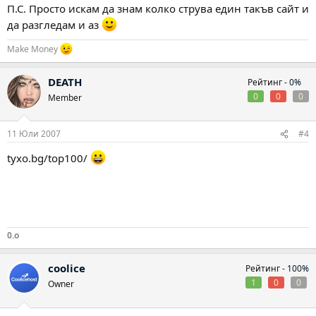
П.С. Просто искам да знам колко струва един такъв сайт и
да разгледам и аз
Make Money
DEATH
Рейтинг -
0%
0
0
0
Member
11 Юли 2007
#4
tyxo.bg/top100/
0.o
coolice
Рейтинг -
100%
1
0
0
Owner