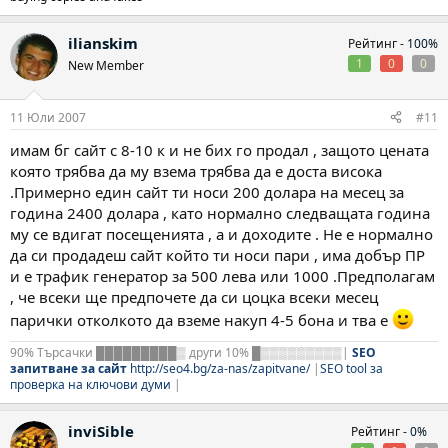
ilianskim
Рейтинг -
100%
1
0
0
New Member
11 Юли 2007
#11
имам бг сайт с 8-10 к и не бих го продал , защото цената
която трябва да му взема трябва да е доста висока
.Примерно един сайт ти носи 200 долара на месец за
година 2400 долара , като нормално следващата година
му се вдигат посещенията , а и доходите . Не е нормално
да си продадеш сайт който ти носи пари , има добър ПР
и е трафик генератор за 500 лева или 1000 .Предполагам
, че всеки ще предпочете да си цоцка всеки месец
парички отколкото да вземе накуп 4-5 бона и тва е
90% Търсачки █████████▒ други 10% █▒▒▒▒▒▒▒▒▒|
SEO
запитване за сайт
http://seo4.bg/za-nas/zapitvane/
|
SEO tool за
проверка на ключови думи
|
inviSible
Рейтинг -
0%