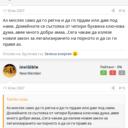
11 Юли 2007
#18
Аз мислех само да го регна и да го прдам или дам под
наем. Домейните се състояха от четири буквена ключова
дума..авее много добри амаа...Сега чакам да излезе
новия закон за легализирането на порното и да си ги
правя аз.
Отново на .bg почва със
Зелена енергия
inviSible
Рейтинг -
0%
0
0
0
New Member
11 Юли 2007
#19
Tsanko каза:
Аз мислех само да го регна и да го прдам или дам под наем.
Домейните се състояха от четири буквена ключова дума..авее
много добри амаа...Сега чакам да излезе новия закон за
легализирането на порното и да си ги правя аз.