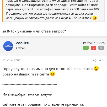
нормално следващата година му се вдигат посещенията , а и
доходите . Не е нормално да си продадеш сайт който ти носи
пари , има добър ПР и е трафик генератор за 500 лева или 1000
.Предполагам , че всеки ще предпочете да си цоцка всеки
месец парички отколкото да вземе накуп 4-5 бона и тва е
за 8-10к уникални ли става въпрос?
coolice
Рейтинг -
100%
1
0
0
Owner
11 Юли 2007
#14
Горе долу толкова има на ден в топ 100 e na tiksoto
Браво на ilianskim за сайта
----------------------------------------------
Иначе добра тема се получи
сайтовете се продават по следните принципи: