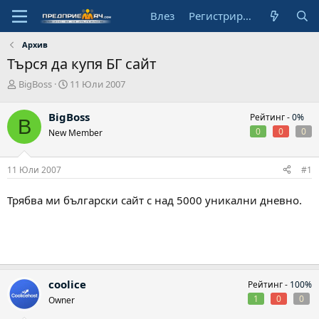
Влез
Регистрирай се
Архив
Търся да купя БГ сайт
А
Н
BigBoss
11 Юли 2007
в
а
т
ч
BigBoss
Рейтинг -
0%
B
о
а
0
0
0
New Member
р
л
н
а
11 Юли 2007
#1
д
а
т
Трябва ми български сайт с над 5000 уникални дневно.
а
coolice
Рейтинг -
100%
1
0
0
Owner