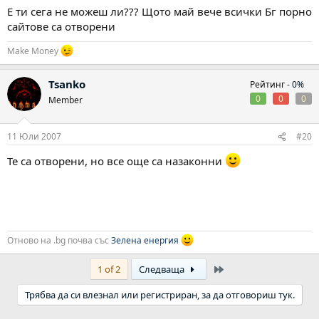
Е ти сега не можеш ли??? Щото май вече всички Бг порно
сайтове са отворени
Make Money
Tsanko
Рейтинг -
0%
0
0
0
Member
11 Юли 2007
#20
Те са отворени, но все още са назаконни
Отново на .bg почва със
Зелена енергия
Last
1 of 2
Следваща
Трябва да си влезнал или регистриран, за да отговориш тук.