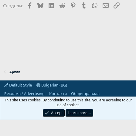
Facebook
Bluesky
LinkedIn
Reddit
Pinterest
Tumblr
WhatsApp
Email
Link
Сподели:
Архив
Default Style
Bulgarian (BG)
Реклама / Advertising
Контакти
Общи правила
Декларация за поверителност
Помощ
Начало
R
This site uses cookies. By continuing to use this site, you are agreeing to our
S
use of cookies.
S
Predpriemach.com © 2006-2026. Hosting by:
Accept
Learn more.…