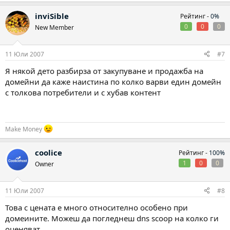
inviSible
Рейтинг -
0%
0
0
0
New Member
11 Юли 2007
#7
Я някой дето разбирза от закупуване и продажба на
домейни да каже наистина по колко варви един домейн
с толкова потребители и с хубав контент
Make Money
coolice
Рейтинг -
100%
1
0
0
Owner
11 Юли 2007
#8
Това с цената е много относително особено при
домеините. Можеш да погледнеш dns scoop на колко ги
оценяват.....