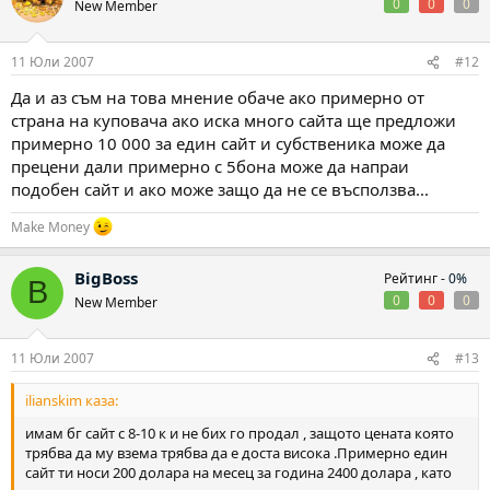
0
0
0
New Member
11 Юли 2007
#12
Да и аз съм на това мнение обаче ако примерно от
страна на куповача ако иска много сайта ще предложи
примерно 10 000 за един сайт и субственика може да
прецени дали примерно с 5бона може да напраи
подобен сайт и ако може защо да не се въсползва...
Make Money
BigBoss
Рейтинг -
0%
B
0
0
0
New Member
11 Юли 2007
#13
ilianskim каза:
имам бг сайт с 8-10 к и не бих го продал , защото цената която
трябва да му взема трябва да е доста висока .Примерно един
сайт ти носи 200 долара на месец за година 2400 долара , като