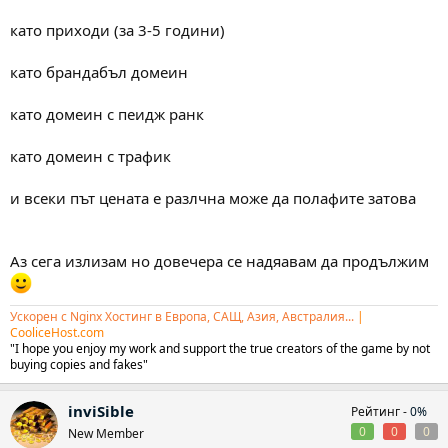
като приходи (за 3-5 години)
като брандабъл домеин
като домеин с пеидж ранк
като домеин с трафик
и всеки път цената е разлчна може да полафите затова
Аз сега излизам но довечера се надяавам да продължим
Ускорен с Nginx Хостинг в Европа, САЩ, Азия, Австралия...
|
CooliceHost.com
"I hope you enjoy my work and support the true creators of the game by not
buying copies and fakes"
inviSible
Рейтинг -
0%
0
0
0
New Member