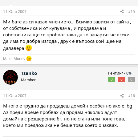
11 Юли 2007
#15
Ми бате аз си казах мнението... Всичко зависи от сайта ,
от собственика и от купувача , и продавача и
собственика ще се пробват така да го завартят че всеки
да има по добра изгода , друк е въпроса кой щее на
далавера
Make Money
Tsanko
Рейтинг -
0%
0
0
0
Member
11 Юли 2007
#16
Много е трудно да продадеш домейн особенно ако е .bg .
Аз преди време пробвах да продам няколко адулт
домайна с резшерение бг, но не стана или поне това,
което ми предложиха не беше това което очаквах.