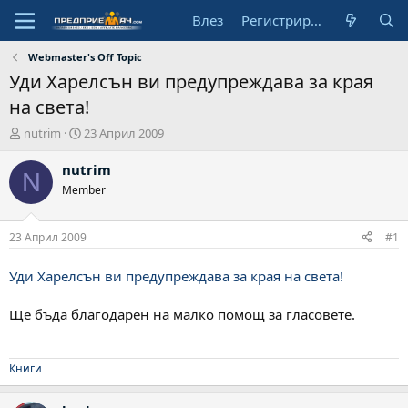
Влез
Регистрирай се
Webmaster's Off Topic
Уди Харелсън ви предупреждава за края
на света!
А
Н
nutrim
23 Април 2009
в
а
т
ч
nutrim
N
о
а
Member
р
л
н
а
23 Април 2009
#1
д
а
Уди Харелсън ви предупреждава за края на света!
т
а
Ще бъда благодарен на малко помощ за гласовете.
Книги