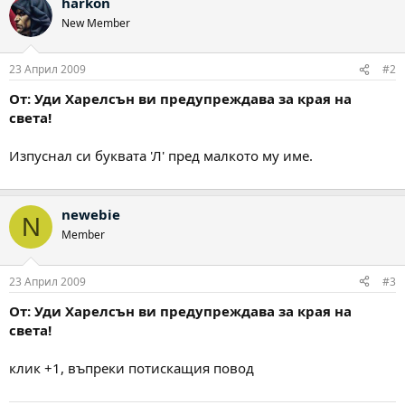
harkon
New Member
23 Април 2009
#2
От: Уди Харелсън ви предупреждава за края на
света!
Изпуснал си буквата 'Л' пред малкото му име.
newebie
N
Member
23 Април 2009
#3
От: Уди Харелсън ви предупреждава за края на
света!
клик +1, въпреки потискащия повод