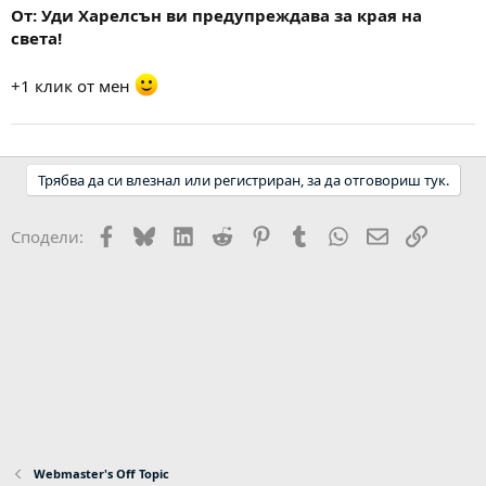
От: Уди Харелсън ви предупреждава за края на
света!
+1 клик от мен
Трябва да си влезнал или регистриран, за да отговориш тук.
Facebook
Bluesky
LinkedIn
Reddit
Pinterest
Tumblr
WhatsApp
Email
Link
Сподели:
Webmaster's Off Topic