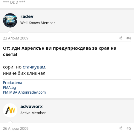
*** DDD ***
radev
Well-Known Member
23 Април 2009
#4
От: Уди Харелсън ви предупреждава за края на
света!
сори, но
стачкувам
.
иначе бих кликнал
Productima
PMA.bg
PM.MBA
Antonradev.com
advaworx
Active Member
26 Април 2009
#5