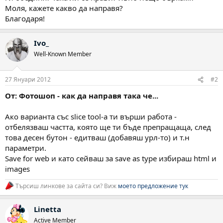
Моля, кажете какво да направя?
Благодаря!
Ivo_
Well-Known Member
27 Януари 2012
#2
От: Фотошоп - как да направя така че...
Ако варианта със slice tool-a ти върши работа -
отбелязваш частта, която ще ти бъде препращаща, след
това десен бутон - едитваш (добавяш урл-то) и т.н
параметри.
Save for web и като сейваш за save as type избираш html и
images
Търсиш линкове за сайта си? Виж
моето предложение тук
Linetta
Active Member