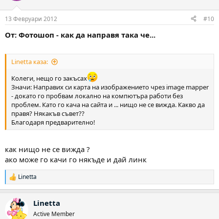
13 Февруари 2012
#10
От: Фотошоп - как да направя така че...
Linetta каза:
Колеги, нещо го закъсах
Значи: Направих си карта на изображението чрез image mapper
- докато го пробвам локално на компютъра работи без
проблем. Като го кача на сайта и ... нищо не се вижда. Какво да
правя? Някакъв съвет??
Благодаря предварително!
как нищо не се вижда ?
ако може го качи го някъде и дай линк
Linetta
Р
е
а
Linetta
к
ц
Active Member
и