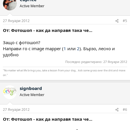
Active Member
27 Януари 2012
#5
От: Фотошоп - как да направя така че...
Защо с фотошоп?
Направи го с image mapper (
1
или
2
). Бързо, лесно и
удобно
Последно редактирано:
27 Януари 2012
"No matter what life brings you, take a lesson from your dog... kick some grass over the shit and move
on."
signboard
Active Member
27 Януари 2012
#6
От: Фотошоп - как да направя така че...