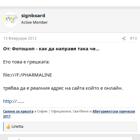
signboard
Active Member
13 Февруари 2012
#13
От: Фотошоп - как да направя така че...
Ето това е грешката:
file:///F:/PHARMALINE
трябва да е реалния адрес на сайта който е онлайн.
http://.
.....
Салони за красота
в София | Официални, Сватбени и
Абитуриентски прически
2017
Linetta
Р
е
а