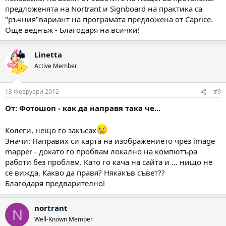
предложенята на Nortrant и Signboard на практика са
"ръчния"вариант на програмата предложена от Caprice.
Още веднъж - Благодаря на всички!
Linetta
Active Member
13 Февруари 2012
#9
От: Фотошоп - как да направя така че...
Колеги, нещо го закъсах
Значи: Направих си карта на изображението чрез image
mapper - докато го пробвам локално на компютъра
работи без проблем. Като го кача на сайта и ... нищо не
се вижда. Какво да правя? Някакъв съвет??
Благодаря предварително!
nortrant
N
Well-Known Member