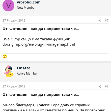
vibrobg.com
V
New Member
27 Януари 2012
#7
От: Фотошоп - как да направя така че...
Във Gimp също има такава функция:
docs.gimp.org/en/plug-in-imagemap.html
Linetta
Active Member
27 Януари 2012
#8
От: Фотошоп - как да направя така че...
Много благодаря, Колеги! Горе долу се справих,
ползвайки на всеки от съветите по нещо. За протокола: