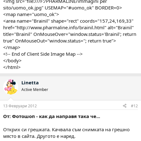
<img src="file:///F:/PHARMALINE/immagini per
sito/uomo_ok.jpg" USEMAP="#uomo_ok" BORDER=0>
<map name="uomo_ok">
<area name="Brainil" shape="rect" coords="157,24,169,33"
href="http://www.pharmaline.info/brainil.html" alt="Brainil"
title="Brainil" OnMouseOver="window.status='Brainil'; return
true" OnMouseOut="window.status=''; return true">
</map>
<!-- End of Client Side Image Map -->
</body>
</html>
Linetta
Active Member
13 Февруари 2012
#12
От: Фотошоп - как да направя така че...
Открих си грешката. Качвала съм снимката на грешно
място в сайта. Другото е наред.