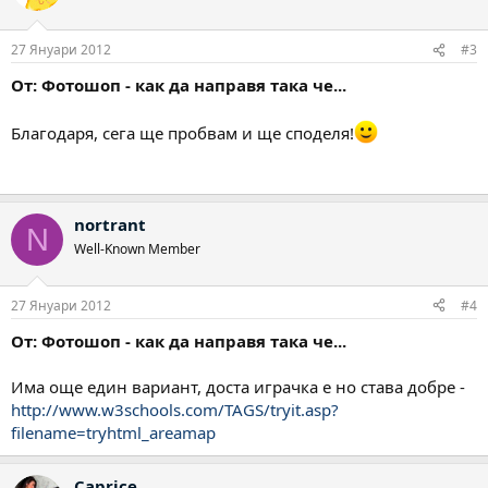
27 Януари 2012
#3
От: Фотошоп - как да направя така че...
Благодаря, сега ще пробвам и ще споделя!
nortrant
N
Well-Known Member
27 Януари 2012
#4
От: Фотошоп - как да направя така че...
Има още един вариант, доста играчка е но става добре -
http://www.w3schools.com/TAGS/tryit.asp?
filename=tryhtml_areamap
Caprice