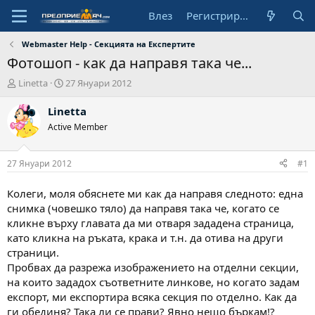
Влез
Регистрирай се
Webmaster Help - Секцията на Експертите
Фотошоп - как да направя така че...
А
Н
Linetta
27 Януари 2012
в
а
т
ч
Linetta
о
а
Active Member
р
л
н
а
27 Януари 2012
#1
д
а
Колеги, моля обяснете ми как да направя следното: една
т
снимка (човешко тяло) да направя така че, когато се
а
кликне върху главата да ми отваря зададена страница,
като кликна на ръката, крака и т.н. да отива на други
страници.
Пробвах да разрежа изображението на отделни секции,
на които зададох съответните линкове, но когато задам
експорт, ми експортира всяка секция по отделно. Как да
ги обединя? Така ли се прави? Явно нещо бъркам!?