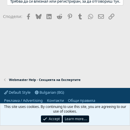
Трябва да си влезнал или регистриран, за да отговориш тук.
к
ц
и
Facebook
Bluesky
LinkedIn
Reddit
Pinterest
Tumblr
WhatsApp
Email
Link
Сподели:
и
:
Webmaster Help - Секцията на Експертите
Default Style
Bulgarian (BG)
Реклама / Advertising
Контакти
Общи правила
Декларация за поверителност
Помощ
Начало
R
This site uses cookies. By continuing to use this site, you are agreeing to our
S
use of cookies.
S
Predpriemach.com © 2006-2026. Hosting by:
Accept
Learn more.…