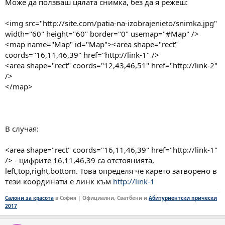
Може да ползваш цялата снимка, без да я режеш:
<img src="http://site.com/patia-na-izobrajenieto/snimka.jpg"
width="60" height="60" border="0" usemap="#Map" />
<map name="Map" id="Map"><area shape="rect"
coords="16,11,46,39" href="http://link-1" />
<area shape="rect" coords="12,43,46,51" href="http://link-2"
/>
</map>
В случая:
<area shape="rect" coords="16,11,46,39" href="http://link-1"
/> - цифрите 16,11,46,39 са отстоянията,
left,top,right,bottom. Това определя че карето затворено в
тези координати е линк към
http://link-1
Салони за красота
в София | Официални, Сватбени и
Абитуриентски прически
2017