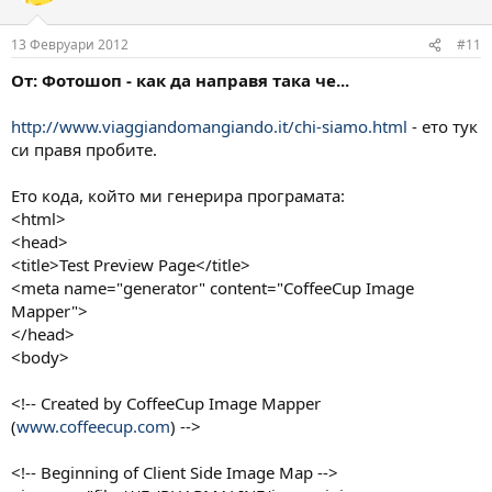
и
:
13 Февруари 2012
#11
От: Фотошоп - как да направя така че...
http://www.viaggiandomangiando.it/chi-siamo.html
- ето тук
си правя пробите.
Ето кода, който ми генерира програмата:
<html>
<head>
<title>Test Preview Page</title>
<meta name="generator" content="CoffeeCup Image
Mapper">
</head>
<body>
<!-- Created by CoffeeCup Image Mapper
(
www.coffeecup.com
) -->
<!-- Beginning of Client Side Image Map -->