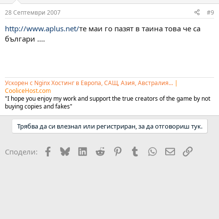
28 Септември 2007
#9
http://www.aplus.net/
те маи го пазят в таина това че са
българи ....
Ускорен с Nginx Хостинг в Европа, САЩ, Азия, Австралия...
|
CooliceHost.com
"I hope you enjoy my work and support the true creators of the game by not
buying copies and fakes"
Трябва да си влезнал или регистриран, за да отговориш тук.
Facebook
Bluesky
LinkedIn
Reddit
Pinterest
Tumblr
WhatsApp
Email
Link
Сподели: