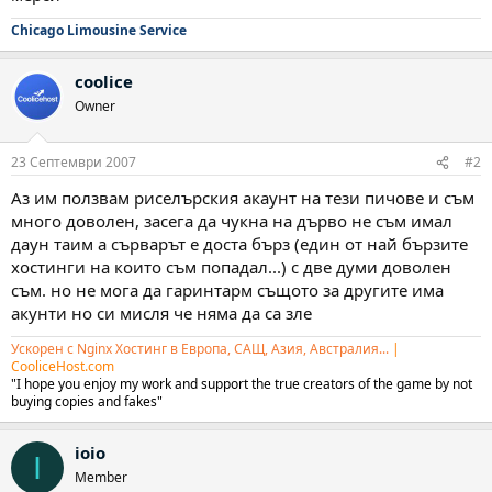
Chicago Limousine Service
coolice
Owner
23 Септември 2007
#2
Аз им ползвам риселърския акаунт на тези пичове и съм
много доволен, засега да чукна на дърво не съм имал
даун таим а сърварът е доста бърз (един от най бързите
хостинги на които съм попадал...) с две думи доволен
съм. но не мога да гаринтарм същото за другите има
акунти но си мисля че няма да са зле
Ускорен с Nginx Хостинг в Европа, САЩ, Азия, Австралия...
|
CooliceHost.com
"I hope you enjoy my work and support the true creators of the game by not
buying copies and fakes"
ioio
I
Member