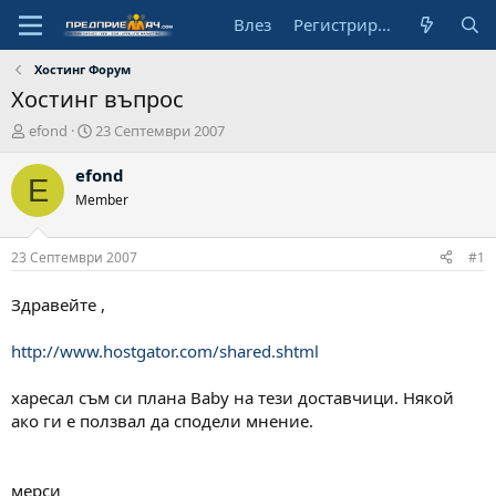
Влез
Регистрирай се
Хостинг Форум
Хостинг въпрос
А
Н
efond
23 Септември 2007
в
а
т
ч
efond
E
о
а
Member
р
л
н
а
23 Септември 2007
#1
д
а
Здравейте ,
т
а
http://www.hostgator.com/shared.shtml
харесал съм си плана Baby на тези доставчици. Някой
ако ги е ползвал да сподели мнение.
мерси