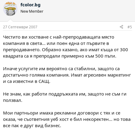
fcolor.bg
New Member
27 Септември 2007
#5
Честито ви хостване с най-препродаващата място
компания в света... или поен една от първите в
препродаването. Образно казано, ако имат къща от 300
квадрата са я препродали примерно към 500 пъти.
Иначе услугите им вероятно са стабилни, защото са
достатъчно голяма компания. Имат агресивен маркетинг
и са известни в САЩ.
Не знам, как работи поддръжката им, защото не съм ги
ползвал.
Мои партньори имаха рекламни договори с тях и се
оказа, че съответния уеб хост е бил некоректен... но това
все пак е друг вид бизнес.