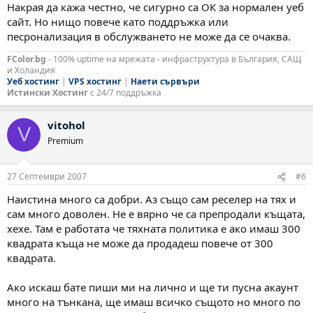
Накрая да кажа честно, че сигурно са ОК за нормален уеб
сайт. Но нищо повече като поддръжка или
песронализация в обслужването не може да се очаква.
FColor.bg
- 100% uptime на мрежата - инфраструктура в България, САЩ
и Холандия
Уеб хостинг
|
VPS хостинг
|
Наети сървъри
Истински Хостинг
с 24/7 поддръжка
vitohol
V
Premium
27 Септември 2007
#6
Наистина много са добри. Аз също сам реселер на тях и
сам много доволен. Не е вярно че са препродали къщата,
хехе. Там е работата че тяхната политика е ако имаш 300
квадрата къща не може да продадеш повече от 300
квадрата.
Ако искаш бате пиши ми на лично и ще ти пусна акаунт
много на тънкана, ще имаш всичко същото но много по