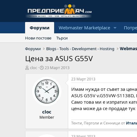
Форуми
Webmaster Marketplace
Потр
Нови постове
Търси
Форуми
Blogs - Tools - Development - Hosting
Webmast
Цена за ASUS G55V
А
Н
cloc
23 Март 2013
в
а
т
ч
23 Март 2013
о
а
Имам нужда от съвет за цена 
р
л
н
ASUS G55V v.G55VW-S1138D, 
а
Само това ми е изпратил кат
д
цена може да се продаде тук 
cloc
а
т
Member
а
Тенти, Перголи и Сенници от
Итал
23 Март 2013