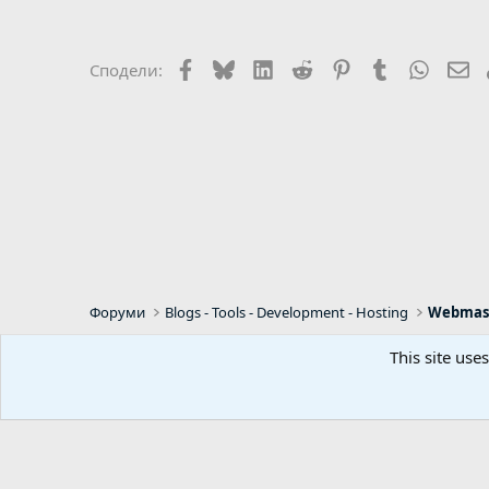
Facebook
Bluesky
LinkedIn
Reddit
Pinterest
Tumblr
WhatsA
Em
Сподели:
Форуми
Blogs - Tools - Development - Hosting
Webmast
This site use
Default Style
Bulgarian (BG)
Predpr