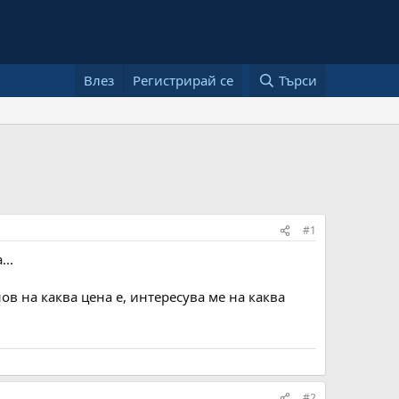
Влез
Регистрирай се
Търси
#1
..
ов на каква цена е, интересува ме на каква
#2