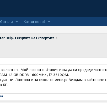
ебители
Какво ново?
er Help - Секцията на Експертите
за лаптоп...Мой познат в Италия иска да си продаде лаптопа.
RAM 12 GB DDR3 1600MHz , i7-3610QM.
о данни. Лаптопа е на няколко месеца. Виждам в сайтовете н
в БГ.
ия