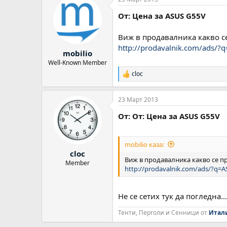
От: Цена за ASUS G55V
Виж в продавалника какво се
http://prodavalnik.com/ads/
mobilio
Well-Known Member
cloc
Р
е
а
23 Март 2013
к
ц
От: От: Цена за ASUS G55V
и
и
:
mobilio каза:
cloc
Виж в продавалника какво се пр
Member
http://prodavalnik.com/ads/?q=
Не се сетих тук да погледна.
Тенти, Перголи и Сенници от
Итал