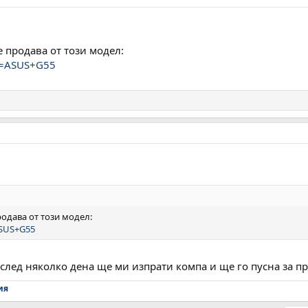
 продава от този модел:
?q=ASUS+G55
одава от този модел:
ASUS+G55
..след няколко дена ще ми изпрати компа и ще го пусна за п
ия