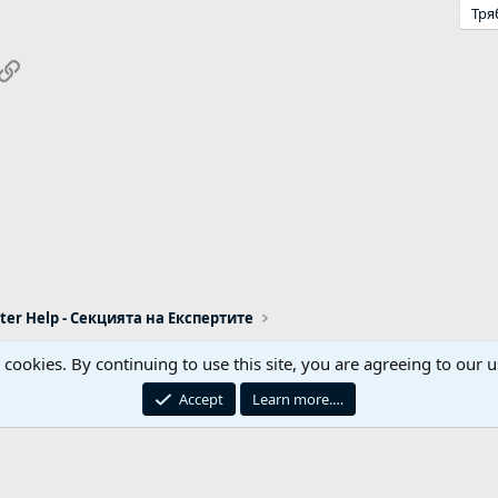
Тря
pp
ail
Link
er Help - Секцията на Експертите
s cookies. By continuing to use this site, you are agreeing to our u
Реклама / Advertising
Контакти
Общи правил
Accept
Learn more.…
iemach.com © 2006-2026. Hosting by: