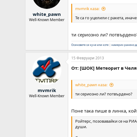
mvmrik каза:
white_pawn
Те са го уцелили с ракета, инач
Well-Known Member
ти сериозно ли? потвърдено
Осиновете си куче или коте
|
намерих ранено ди
15 Февруари 2013
От: [ШОК] Метеорит в Челяб
white_pawn каза:
mvmrik
ти сериозно ли? потвърдено?
Well-Known Member
Поне така пише в линка, кой
Ройтерс, позовавайки се на РИА
души.