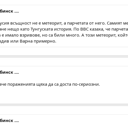
инск ....
Русия всъщност не е метеорит, а парчетата от него. Самият м
не нещо като Тунгуската история. По BBC казаха, че парчет
а е имало взривове, но са били много. А този метеорит, ко
овдив или Варна примерно.
инск ....
наче пораженията щяха да са доста по-сериозни.
инск ....