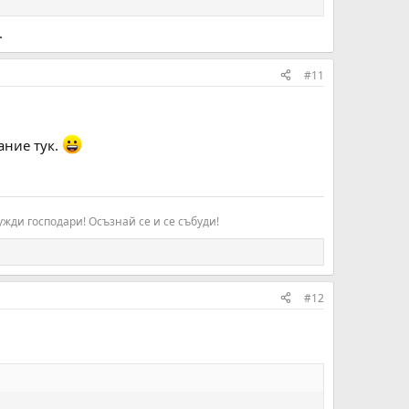
.
#11
ание тук.
жди господари! Осъзнай се и се събуди!​
#12