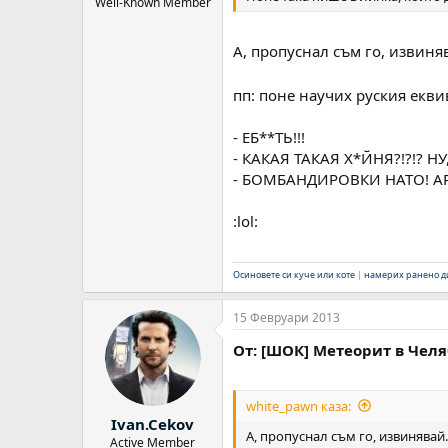
Well-Known Member
A, пропуснал съм го, извиня
пп: поне научих руския екви
- ЕБ**ТЬ!!!
- КАКАЯ ТАКАЯ Х*ЙНЯ?!?!? НУ
- БОМБАНДИРОВКИ НАТО! А
:lol:
Осиновете си куче или коте
|
намерих ранено ди
15 Февруари 2013
От: [ШОК] Метеорит в Челяб
white_pawn каза:
Ivan.Cekov
A, пропуснал съм го, извинявай
Active Member