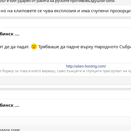
ът е бил ударен от ракета на руските противовъздушни сили.
, но на клиповете се чува експлозия и има счупени прозорци
инск ....
т де да падат.
Трябваше да падне върху Народното Събр
http://alien-hosting.com/
е бориш за това в което вярваш, само лъжците и глупците прислугват на чу
инск ....
дадох горе: