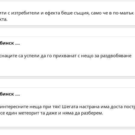
ти с изтребители и ефекта беше същия, само че в по-малък 
кта.
инск ....
снаците са успели да го прихванат с нещо за раздвобяване
инск ....
 интересните неща при тях! Шегата настрана има доста постр
се един метеорит та даже и няма да разберем.