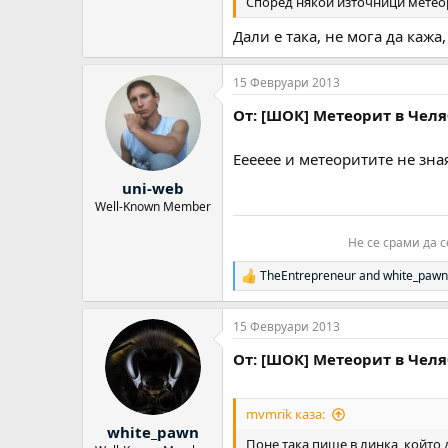
Според някои източници метеор
Дали е така, не мога да кажа
15 Февруари 2013
От: [ШОК] Метеорит в Челяб
Ееееее и метеоритите не зная
uni-web
Well-Known Member
Не се срами да с
TheEntrepreneur
and
white_pawn
Р
е
а
15 Февруари 2013
к
ц
От: [ШОК] Метеорит в Челяб
и
и
:
mvmrik каза:
white_pawn
Поне така пише в линка, който 