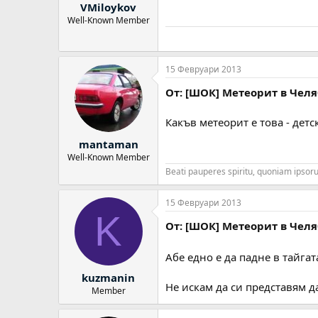
VMiloykov
Well-Known Member
15 Февруари 2013
От: [ШОК] Метеорит в Челяб
Какъв метеорит е това - детс
mantaman
Well-Known Member
Beati pauperes spiritu, quoniam ipso
15 Февруари 2013
K
От: [ШОК] Метеорит в Челяб
Абе едно е да падне в тайгата
kuzmanin
Не искам да си представям да
Member