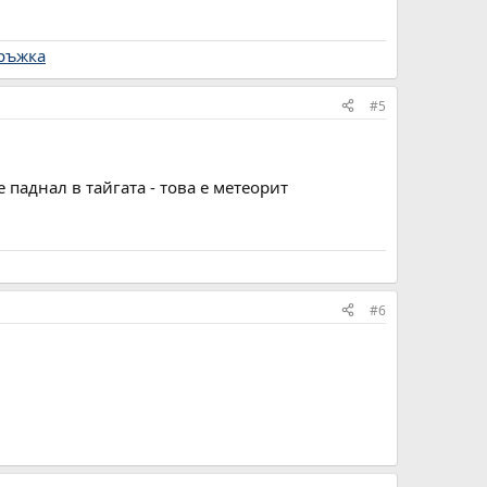
дръжка
#5
е паднал в тайгата - това е метеорит
#6