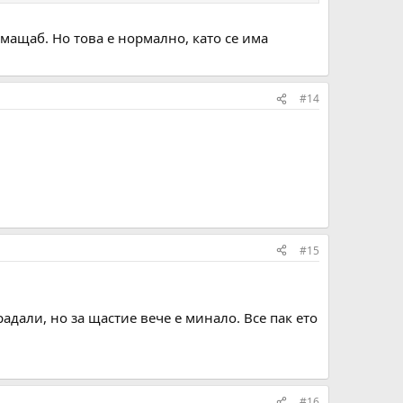
мащаб. Но това е нормално, като се има
#14
#15
адали, но за щастие вече е минало. Все пак ето
#16