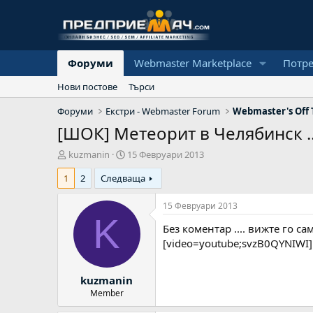
Форуми
Webmaster Marketplace
Потр
Нови постове
Търси
Форуми
Екстри - Webmaster Forum
Webmaster's Off 
[ШОК] Метеорит в Челябинск ..
А
Н
kuzmanin
15 Февруари 2013
в
а
1
2
Следваща
т
ч
о
а
р
л
15 Февруари 2013
н
K
Без коментар .... вижте го са
а
д
[video=youtube;svzB0QYNIWI]
а
т
kuzmanin
а
Member