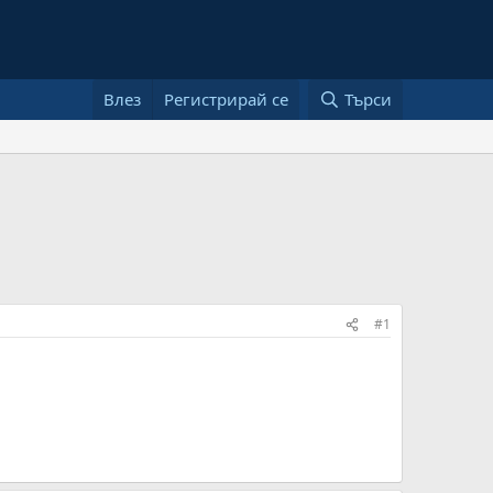
Влез
Регистрирай се
Търси
#1