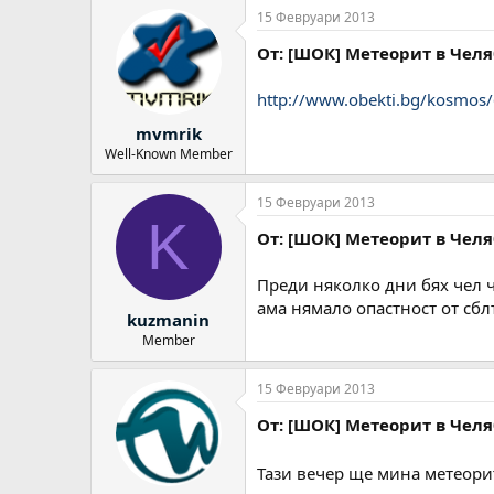
15 Февруари 2013
От: [ШОК] Метеорит в Челяб
http://www.obekti.bg/kosmos
mvmrik
Well-Known Member
15 Февруари 2013
K
От: [ШОК] Метеорит в Челяб
Преди няколко дни бях чел ч
ама нямало опастност от сбл
kuzmanin
Member
15 Февруари 2013
От: [ШОК] Метеорит в Челяб
Тази вечер ще мина метеори