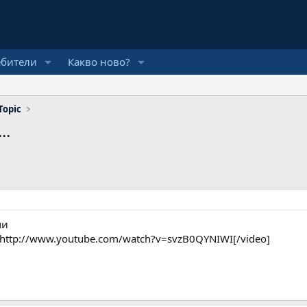
ебители
Какво ново?
Topic
..
ми
http://www.youtube.com/watch?v=svzB0QYNIWI[/video]