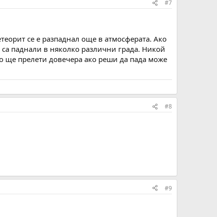
#7
етеорит се е разпаднал още в атмосферата. Ако
а са паднали в няколко различни града. Никой
йто ще прелети довечера ако реши да пада може
#8
#9