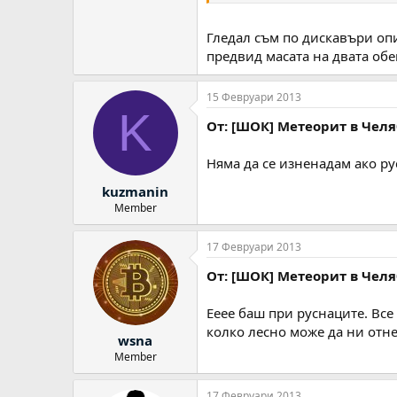
Гледал съм по дискавъри опи
предвид масата на двата обе
15 Февруари 2013
K
От: [ШОК] Метеорит в Челяб
Няма да се изненадам ако ру
kuzmanin
Member
17 Февруари 2013
От: [ШОК] Метеорит в Челяб
Ееее баш при руснаците. Все
колко лесно може да ни отне
wsna
Member
17 Февруари 2013