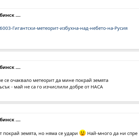
инск ....
/6003-Гигантски-метеорит-избухна-над-небето-на-Русия
инск ....
е се очаквало метеорит да мине покрай земята
ъсък - май не са го изчислили добре от НАСА
инск ....
т покрай земята, но няма се удари
Най-много да ни спре 