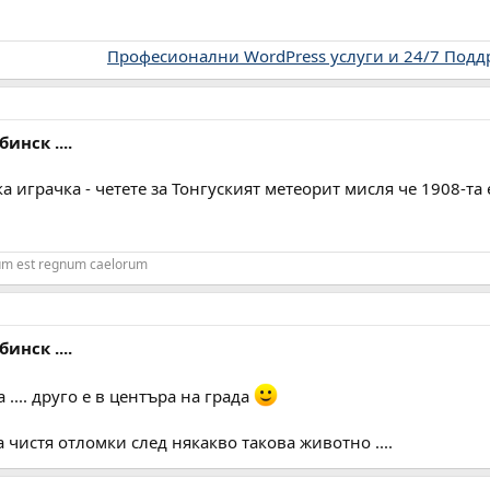
Професионални WordPress услуги и 24/7 Под
инск ....
ка играчка - четете за Тонгуският метеорит мисля че 1908-та 
rum est regnum caelorum
инск ....
 .... друго е в центъра на града
 чистя отломки след някакво такова животно ....