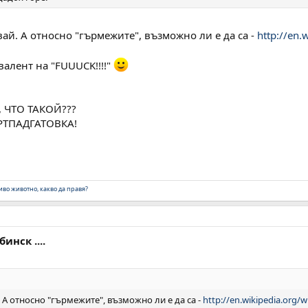
вай. A относно "гърмежите", възможно ли е да са -
http://en.
валент на "FUUUCK!!!!"
, ЧТО ТАКОЙ???
РТПАДГАТОВКА!
во животно, какво да правя?
инск ....
. A относно "гърмежите", възможно ли е да са -
http://en.wikipedia.org/