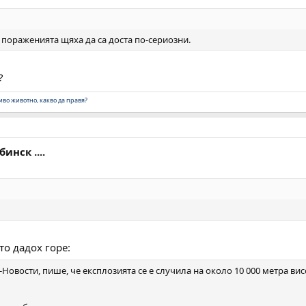
е пораженията щяха да са доста по-сериозни.
?
во животно, какво да правя?
инск ....
то дадох горе:
-Новости, пише, че експлозията се е случила на около 10 000 метра в