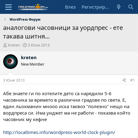
Влез
Регистрирай се
WordPress Форум
аналогови часовници за уордпрес - ете
такава шитня...
А
Н
kreten
3 Юни 2013
в
а
т
ч
kreten
о
а
New Member
р
л
н
а
3 Юни 2013
#1
д
а
Абе знаете ги по хотелите дето са наредили 5-6
т
часовника за времето в различни градове по света. Е,
а
един льохманин мнооо иска таквоз "полезно" нещо на
вордпреса си. Има уиджет ма не работи - показва който
часовник му кефне
http://localtimes.info/wordpress-world-clock-plugin/