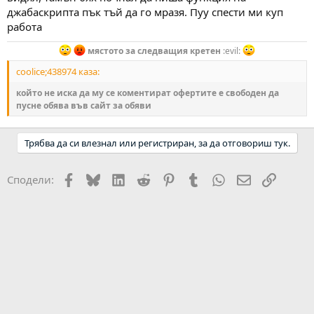
джабаскрипта пък тъй да го мразя. Пуу спести ми куп
работа
мястото за следващия кретен
:evil:
coolice;438974 каза:
който не иска да му се коментират офертите е свободен да
пусне обява във сайт за обяви
Трябва да си влезнал или регистриран, за да отговориш тук.
Facebook
Bluesky
LinkedIn
Reddit
Pinterest
Tumblr
WhatsApp
Email
Link
Сподели: