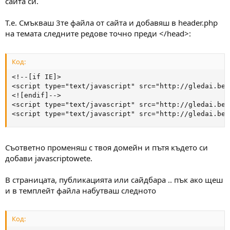
сайта си.
Т.е. Смъкваш 3те файла от сайта и добавяш в header.php
на темата следните редове точно преди </head>:
Код:
<!--[if IE]>

<script type="text/javascript" src="http://gledai.be/
<![endif]-->

<script type="text/javascript" src="http://gledai.be/
<script type="text/javascript" src="http://gledai.be/
Съответно променяш с твоя домейн и пътя където си
добави javascriptowete.
В страницата, публикацията или сайдбара .. пък ако щеш
и в темплейт файла набутваш следното
Код: