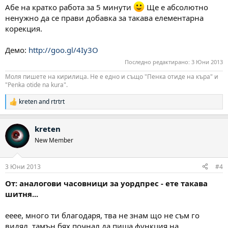
Абе на кратко работа за 5 минути
Ще е абсолютно
ненужно да се прави добавка за такава елементарна
корекция.
Демо:
http://goo.gl/4Iy3O
Последно редактирано:
3 Юни 2013
Моля пишете на кирилица. Не е едно и също "Пенка отиде на къра" и
"Penka otide na kura".
kreten
and
rtrtrt
Р
е
а
kreten
к
ц
New Member
и
и
:
3 Юни 2013
#4
От: аналогови часовници за уордпрес - ете такава
шитня...
ееее, много ти благодаря, тва не знам що не съм го
видял, тамън бях почнал да пиша функция на