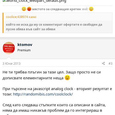
мястото за следващия кретен
:evil:
coolice;438974 каза:
който не иска да му се коментират офертите е свободен да
пусне обява във сайт за обяви
ktomov
Premium
3 Юни 2013
#3
Не ти трябва плъгин за тази цел. Защо просто не си
дописвате елементарните неща
При търсене на javascript analog clock - вторият резултат е
този:
http://randomibis.com/coolclock/
След като следваш стъпките които са описани в сайта,
няма да имаш никакъв проблем да го интегрираш в