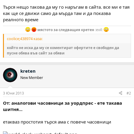
Търся нещо такова да му го наръгам в сайта. все ми е тая
как ще се движи само да мърда там и да показва
реалното време
мястото за следващия кретен
:evil:
coolice;438974 каза:
който не иска да му се коментират офертите е свободен да
пусне обява във сайт за обяви
kreten
New Member
3 Юни 2013
#2
От: аналогови часовници за уордпрес - ете такава
шитня...
етакваз простотия търся ама с повече часовници