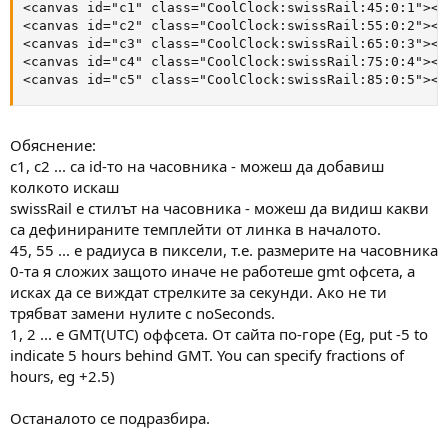
<canvas id="c1" class="CoolClock:swissRail:45:0:1"></c
<canvas id="c2" class="CoolClock:swissRail:55:0:2"></c
<canvas id="c3" class="CoolClock:swissRail:65:0:3"></c
<canvas id="c4" class="CoolClock:swissRail:75:0:4"></c
<canvas id="c5" class="CoolClock:swissRail:85:0:5"></
Обяснение:
c1, c2 ... са id-то на часовника - можеш да добавиш
колкото искаш
swissRail е стилът на часовника - можеш да видиш какви
са дефинираните темплейти от линка в началото.
45, 55 ... е радиуса в пиксели, т.е. размерите на часовника
0-та я сложих защото иначе не работеше gmt офсета, а
исках да се виждат стрелките за секунди. Ако не ти
трябват замени нулите с noSeconds.
1, 2 ... е GMT(UTC) оффсета. От сайта по-горе (Eg, put -5 to
indicate 5 hours behind GMT. You can specify fractions of
hours, eg +2.5)
Останалото се подразбира.