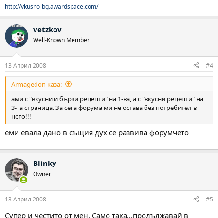
http://vkusno-bg.awardspace.com/
vetzkov
Well-Known Member
13 Април 2008
#4
Armagedon каза:
ами с "вкусни и бързи рецепти" на 1-ва, а с "вкусни рецепти" на
3-та страница. За сега форума ми не остава без потребител в
него!!!
еми евала дано в същия дух се развива форумчето
Blinky
Owner
13 Април 2008
#5
Супер и честито от мен. Само така...продължавай в