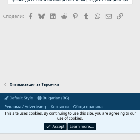
Facebook
Bluesky
LinkedIn
Reddit
Pinterest
Tumblr
WhatsApp
Email
Link
Сподели:
Оптимизация за Търсачки
Default Style
Bulgarian (BG)
Реклама / Advertising
Контакти
Общи правила
Декларация за поверителност
Помощ
Начало
R
This site uses cookies. By continuing to use this site, you are agreeing to our
S
use of cookies.
S
Predpriemach.com © 2006-2026. Hosting by:
Accept
Learn more.…