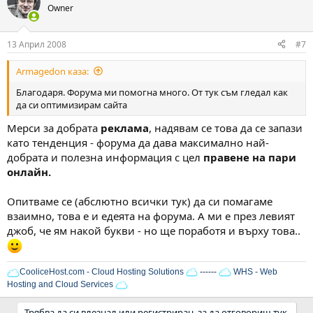
Owner
13 Април 2008
#7
Armagedon каза:
Благодаря. Форума ми помогна много. От тук съм гледал как
да си оптимизирам сайта
Мерси за добрата
реклама
, надявам се това да се запази
като тенденция - форума да дава максимално най-
добрата и полезна информация с цел
правене на пари
онлайн.
Опитваме се (абслютно всички тук) да си помагаме
взаимно, това е и едеята на форума. А ми е през левият
джоб, че ям накой букви - но ще поработя и върху това..
CooliceHost.com - Cloud Hosting Solutions
------
WHS - Web
Hosting and Cloud Services
Трябва да си влезнал или регистриран, за да отговориш тук.