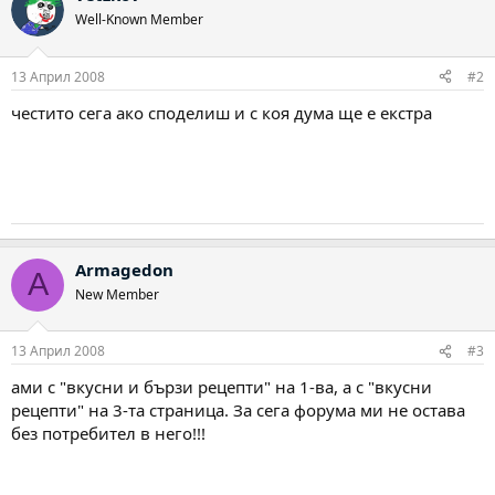
Well-Known Member
13 Април 2008
#2
честито сега ако споделиш и с коя дума ще е екстра
Armagedon
A
New Member
13 Април 2008
#3
ами с "вкусни и бързи рецепти" на 1-ва, а с "вкусни
рецепти" на 3-та страница. За сега форума ми не остава
без потребител в него!!!