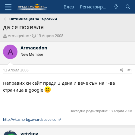
Влез
Регистрирай се
Оптимизация за Търсачки
да се похваля
А
Н
Armagedon
13 Април 2008
в
а
т
ч
Armagedon
A
о
а
New Member
р
л
н
а
13 Април 2008
#1
д
а
Направих си сайт преди 3 дена и вече съм на 1-ва
т
страница в google
а
Последно редактирано:
13 Април 2008
http://vkusno-bg.awardspace.com/
vetzkov