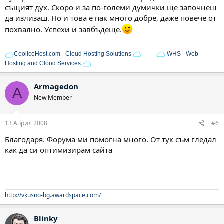
същият дух. Скоро и за по-големи думички ще започнеш
да излизаш. Но и това е пак много добре, даже повече от
похвално. Успехи и завбъдеще.
CooliceHost.com - Cloud Hosting Solutions
------
WHS - Web
Hosting and Cloud Services
Armagedon
A
New Member
13 Април 2008
#6
Благодаря. Форума ми помогна много. От тук съм гледал
как да си оптимизирам сайта
http://vkusno-bg.awardspace.com/
Blinky