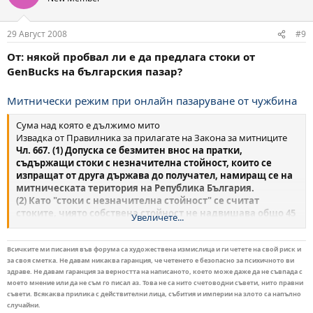
29 Август 2008
#9
От: някой пробвал ли е да предлага стоки от
GenBucks на българския пазар?
Митнически режим при онлайн пазаруване от чужбина
Сума над която е дължимо мито
Извадка от Правилника за прилагате на Закона за митниците
Чл. 667. (1) Допуска се безмитен внос на пратки,
съдържащи стоки с незначителна стойност, които се
изпращат от друга държава до получател, намиращ се на
митническата територия на Република България.
(2) Като "стоки с незначителна стойност" се считат
стоките, чиято собствена стойност не надвишава общо 45
Увеличете...
евро или тяхната равностойност в друга валута за всяка
отделна пратка.
(3) Не се разрешава безмитен внос на:
Всичките ми писания във форума са художествена измислица и ги четете на свой риск и
за своя сметка. Не давам никаква гаранция, че четенето е безопасно за психичното ви
1. алкохол и алкохолни напитки;
здраве. Не давам гаранция за верността на написаното, което може даже да не съвпада с
2. тютюн и тютюневи изделия.
моето мнение или да не съм го писал аз. Това не са нито счетоводни съвети, нито правни
съвети. Всякаква прилика с действителни лица, събития и империи на злото са напълно
Имайте предвид, че актът ясно подчертава, че под стойност за
случайни.