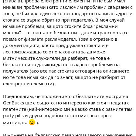
(става въпрос за електронни елементи) и не съм имал
никакви проблеми (като изключим проблеми свързани с
това, че бях дал един леко нестандартно написан адрес и
стоката се върна обратно при подателя). В моя случай
нямаше проблеми, защото стоките бяха "рекламни
мостри" - т.е. напълно безплатни - даже и транспорта се
поема от фирмата рекламодател. Това е отразено в
документацията, която придружава стоката и е
лесноизваждаща се от опаковката за да може
митническите служители да разберат, че това е
безплатно и са длъжни да не създават проблеми на
получателя (ако все пак стоката отговаря на описанието,
но те това няма как да го знаят, защото не разбират от
електронни елементи).
Предполагам, че положението с безплатните мостри на
GenBucks ще е същото, но интересно как стоят нещата с
платените (най-интересно ми е какво става с разните там
party pills и други подобни когато минават през
митницата
).
В момента на българския пазар няма много конкуренция