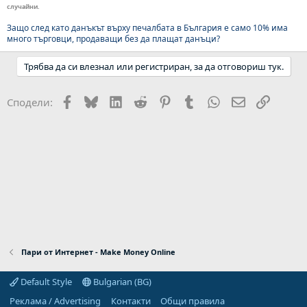
случайни.
Защо след като данъкът върху печалбата в България е само 10% има
много търговци, продаващи без да плащат данъци?
Трябва да си влезнал или регистриран, за да отговориш тук.
Facebook
Bluesky
LinkedIn
Reddit
Pinterest
Tumblr
WhatsApp
Email
Link
Сподели:
Пари от Интернет - Make Money Online
Default Style
Bulgarian (BG)
Реклама / Advertising
Контакти
Общи правила