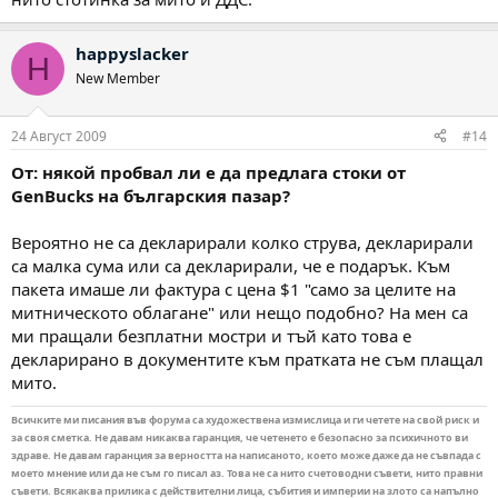
happyslacker
H
New Member
24 Август 2009
#14
От: някой пробвал ли е да предлага стоки от
GenBucks на българския пазар?
Вероятно не са декларирали колко струва, декларирали
са малка сума или са декларирали, че е подарък. Към
пакета имаше ли фактура с цена $1 "само за целите на
митническото облагане" или нещо подобно? На мен са
ми пращали безплатни мостри и тъй като това е
декларирано в документите към пратката не съм плащал
мито.
Всичките ми писания във форума са художествена измислица и ги четете на свой риск и
за своя сметка. Не давам никаква гаранция, че четенето е безопасно за психичното ви
здраве. Не давам гаранция за верността на написаното, което може даже да не съвпада с
моето мнение или да не съм го писал аз. Това не са нито счетоводни съвети, нито правни
съвети. Всякаква прилика с действителни лица, събития и империи на злото са напълно