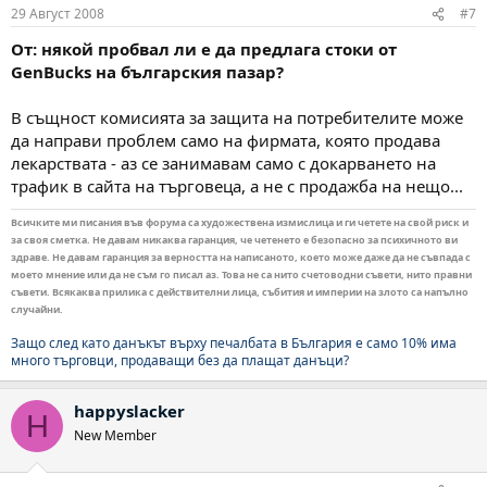
29 Август 2008
#7
От: някой пробвал ли е да предлага стоки от
GenBucks на българския пазар?
В същност комисията за защита на потребителите може
да направи проблем само на фирмата, която продава
лекарствата - аз се занимавам само с докарването на
трафик в сайта на търговеца, а не с продажба на нещо...
Всичките ми писания във форума са художествена измислица и ги четете на свой риск и
за своя сметка. Не давам никаква гаранция, че четенето е безопасно за психичното ви
здраве. Не давам гаранция за верността на написаното, което може даже да не съвпада с
моето мнение или да не съм го писал аз. Това не са нито счетоводни съвети, нито правни
съвети. Всякаква прилика с действителни лица, събития и империи на злото са напълно
случайни.
Защо след като данъкът върху печалбата в България е само 10% има
много търговци, продаващи без да плащат данъци?
happyslacker
H
New Member