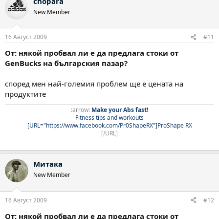
chopara
New Member
16 Август 2009
#11
От: някой пробвал ли е да предлага стоки от
GenBucks на българския пазар?
според мен най-големия проблем ще е цената на
продуктите
:arrow:
Make your Abs fast!
Fitness tips and workouts
[URL="https://www.facebook.com/Pr0ShapeRX"]ProShape RX
[/URL]
Митака
New Member
16 Август 2009
#12
От: някой пробвал ли е да предлага стоки от