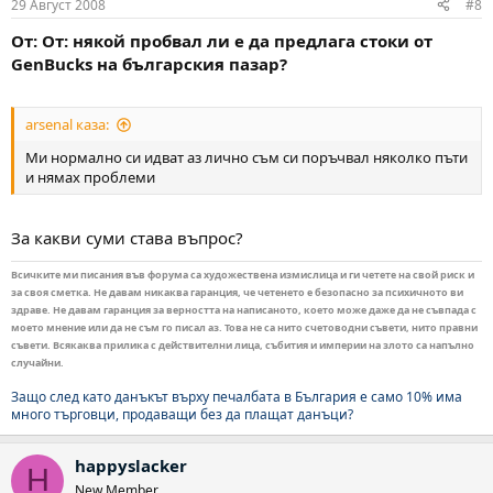
29 Август 2008
#8
От: От: някой пробвал ли е да предлага стоки от
GenBucks на българския пазар?
arsenal каза:
Ми нормално си идват аз лично съм си поръчвал няколко пъти
и нямах проблеми
За какви суми става въпрос?
Всичките ми писания във форума са художествена измислица и ги четете на свой риск и
за своя сметка. Не давам никаква гаранция, че четенето е безопасно за психичното ви
здраве. Не давам гаранция за верността на написаното, което може даже да не съвпада с
моето мнение или да не съм го писал аз. Това не са нито счетоводни съвети, нито правни
съвети. Всякаква прилика с действителни лица, събития и империи на злото са напълно
случайни.
Защо след като данъкът върху печалбата в България е само 10% има
много търговци, продаващи без да плащат данъци?
happyslacker
H
New Member