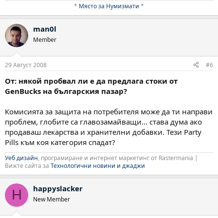
*
Място за Нумизмати
*​
man0l
Member
29 Август 2008
#6
От: някой пробвал ли е да предлага стоки от
GenBucks на българския пазар?
Комисията за защита на потребителя може да ти направи
проблем, глобите са главозамайващи... става дума ако
продаваш лекарства и хранителни добавки. Тези Party
Pills към коя категория спадат?
Уеб дизайн
, програмиране и интернет маркетинг от Rastermania |
Вижте сайта за
Технологични новини и джаджи
happyslacker
H
New Member