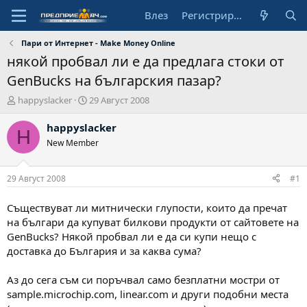
Влез
Регистрирай се
Пари от Интернет - Make Money Online
някой пробвал ли е да предлага стоки от
GenBucks на българския пазар?
А
Н
happyslacker
29 Август 2008
в
а
т
ч
happyslacker
H
о
а
New Member
р
л
н
а
29 Август 2008
#1
д
а
Съществуват ли митнически глупости, които да пречат
т
на българи да купуват билкови продукти от сайтовете на
а
GenBucks? Някой пробвал ли е да си купи нещо с
доставка до България и за каква сума?
Аз до сега съм си поръчвал само безплатни мостри от
sample.microchip.com, linear.com и други подобни места