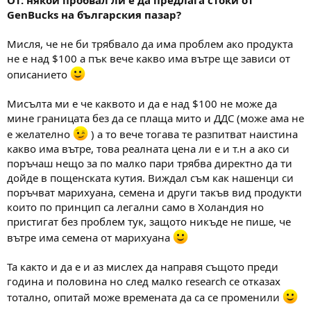
От: някой пробвал ли е да предлага стоки от
GenBucks на българския пазар?
Мисля, че не би трябвало да има проблем ако продукта
не е над $100 а пък вече какво има вътре ще зависи от
описанието
Мисълта ми е че каквото и да е над $100 не може да
мине границата без да се плаща мито и ДДС (може ама не
е желателно
) а то вече тогава те разпитват наистина
какво има вътре, това реалната цена ли е и т.н а ако си
поръчаш нещо за по малко пари трябва директно да ти
дойде в пощенската кутия. Виждал съм как нашенци си
поръчват марихуана, семена и други такъв вид продукти
които по принцип са легални само в Холандия но
пристигат без проблем тук, защото никъде не пише, че
вътре има семена от марихуана
Та както и да е и аз мислех да направя същото преди
година и половина но след малко research се отказах
тотално, опитай може времената да са се променили