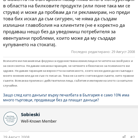
в областта на билковите продукти (или поне така ми се
струва) и може да пробвам да ги рекламирам, но преди
това бих искал да съм сигурен, че няма да създам
излишни главоболия на клиентите (не е коректно да
продаваш нещо без да уведомиш потребителя за
евентуални проблеми, които може да му създаде
купуването на стоката).
Последно редактирано:
29 Август 2008
Всичките ми писания във форума са художествена измислица и ги четете на свой риск и
за своя сметка. Не давам никаква гаранция, че четенето е безопасно за психичното ви
здраве. Не давам гаранция за верността на написаното, което може даже да не съвпада с
моето мнение или да не съм го писал аз. Това не са нито счетоводни съвети, нито правни
съвети. Всякаква прилика с действителни лица, събития и империи на злото са напълно
случайни.
Защо след като данъкът върху печалбата в България е само 10% има
много търговци, продаващи без да плащат данъци?
Sobieski
Well-Known Member
29 Август 2008
#2