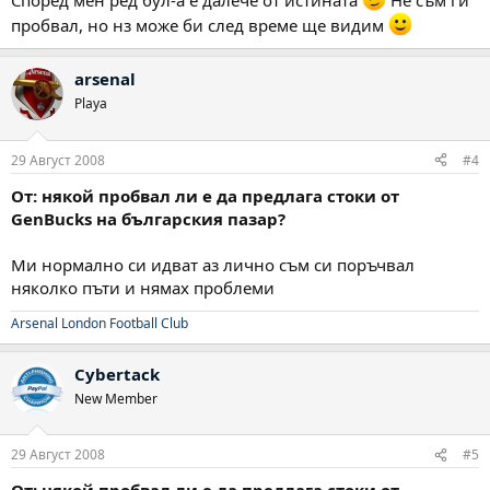
Според мен ред бул-а е далече от истината
Не съм ги
пробвал, но нз може би след време ще видим
arsenal
Playa
29 Август 2008
#4
От: някой пробвал ли е да предлага стоки от
GenBucks на българския пазар?
Ми нормално си идват аз лично съм си поръчвал
няколко пъти и нямах проблеми
Arsenal London Football Club
Cybertack
New Member
29 Август 2008
#5