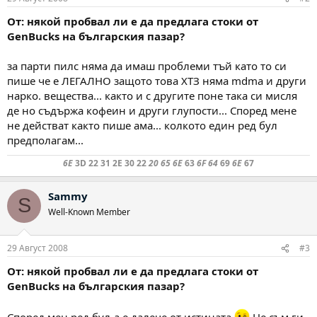
От: някой пробвал ли е да предлага стоки от
GenBucks на българския пазар?
за парти пилс няма да имаш проблеми тъй като то си
пише че е ЛЕГАЛНО защото това ХТЗ няма mdma и други
нарко. вещества... както и с другите поне така си мисля
де но съдържа кофеин и други глупости... Според мене
не действат както пише ама... колкото един ред бул
предполагам...
6E
3D 22 31 2E 30 22
20 65 6E
63
6F 64
69
6E
67
Sammy
S
Well-Known Member
29 Август 2008
#3
От: някой пробвал ли е да предлага стоки от
GenBucks на българския пазар?