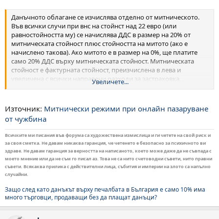
Данъчното облагане се изчислява отделно от митническото.
Във всички случи при внс на стойнст над 22 евро (или
равностойността му) се начислява ДДС в размер на 20% от
митническата стойност плюс стойността на митото (ако е
начислено такова). Ако митото е в размер на 0%, ще платите
само 20% ДДС върху митническата стойност. Митническата
стойност е фактурната стойност, преизчислена в лева и
увеличена с всички направени разходи за застраховка,
Увеличете...
транспортиране и др.
Източник:
Митнически режими при онлайн пазаруване
от чужбина
Всичките ми писания във форума са художествена измислица и ги четете на свой риск и
за своя сметка. Не давам никаква гаранция, че четенето е безопасно за психичното ви
здраве. Не давам гаранция за верността на написаното, което може даже да не съвпада с
моето мнение или да не съм го писал аз. Това не са нито счетоводни съвети, нито правни
съвети. Всякаква прилика с действителни лица, събития и империи на злото са напълно
случайни.
Защо след като данъкът върху печалбата в България е само 10% има
много търговци, продаващи без да плащат данъци?