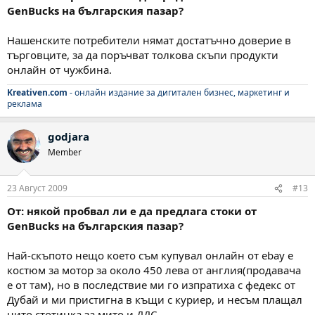
GenBucks на българския пазар?
Нашенските потребители нямат достатъчно доверие в
търговците, за да поръчват толкова скъпи продукти
онлайн от чужбина.
Kreativen.com
- онлайн издание за дигитален бизнес, маркетинг и
реклама
godjara
Member
23 Август 2009
#13
От: някой пробвал ли е да предлага стоки от
GenBucks на българския пазар?
Най-скъпото нещо което съм купувал онлайн от ebay е
костюм за мотор за около 450 лева от англия(продавача
е от там), но в последствие ми го изпратиха с федекс от
Дубай и ми пристигна в къщи с куриер, и несъм плащал
нито стотинка за мито и ДДС.