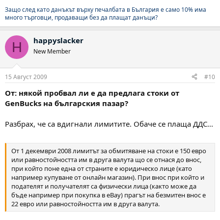
целите на митническото облагане се разбира само цената на
самия продукт, но нашите митници са си измислили правилото
Защо след като данъкът върху печалбата в България е само 10% има
много търговци, продаващи без да плащат данъци?
да събират цената със сумата от фактурната или обявена
стойност на стоките и всички разходи по доставката им до
България (транспорт, застраховки и т.н). Това означава, че във
happyslacker
H
митните сборове би трябвало да се изчислят на база цената
New Member
плюс разходите за транспорт, ако са за ваша сметка.
15 Август 2009
#10
От: някой пробвал ли е да предлага стоки от
GenBucks на българския пазар?
Разбрах, че са вдигнали лимитите. Обаче се плаща ДДС...
От 1 декември 2008 лимитът за обмитяване на стоки е 150 евро
или равностойността им в друга валута що се отнася до внос,
при който поне една от страните е юридическо лице (като
например купуване от онлайн магазин). При внос при който и
подателят и получателят са физически лица (както може да
бъде например при покупка в eBay) прагът на безмитен внос е
22 евро или равностойността им в друга валута.