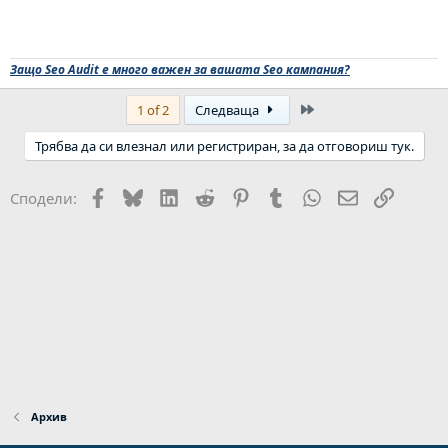
Защо Seo Audit е много важен за вашата Seo кампания?
Last
1 of 2
Следваща
Трябва да си влезнал или регистриран, за да отговориш тук.
Facebook
Bluesky
LinkedIn
Reddit
Pinterest
Tumblr
WhatsApp
Email
Link
Сподели:
Архив