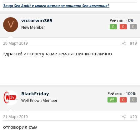
Защо Seo Audit е много важен за вашата Seo кампания?
victorwin365
Рейтинг -
0%
V
0
0
0
New Member
20 Март 2019
#19
здрасти! интересува ме темата. пиши на лично
BlackFriday
Рейтинг -
100%
65
0
0
Well-Known Member
21 Март 2019
#20
отговорил съм