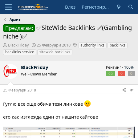
Влез
Регистрирай се
Архив
✅SiteWide Backlinks ✅(Gambling
Предлагам:
niche )✅
А
Н
Т
BlackFriday
25 Февруари 2018
authority links
backlinks
в
а
а
backlinks service
sitewide backlinks
т
ч
г
о
а
о
р
BlackFriday
л
в
Рейтинг -
100%
н
е
65
0
0
Well-Known Member
а
д
а
25 Февруари 2018
#1
т
а
Гуглю все още обича тези линкове
ето как изглежда един от нашите сайтове