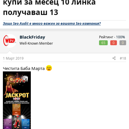
купи за месец 10 линка
получаваш 13
Защо Seo Audit е много важен за вашата Seo кампания?
BlackFriday
Рейтинг -
100%
65
0
0
Well-Known Member
1 Март 2019
#18
Честита Баба Марта