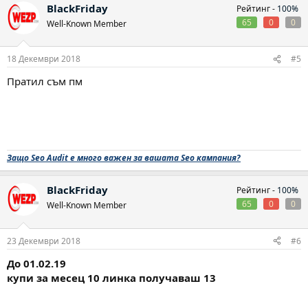
BlackFriday
Рейтинг -
100%
65
0
0
Well-Known Member
18 Декември 2018
#5
Пратил съм пм
Защо Seo Audit е много важен за вашата Seo кампания?
BlackFriday
Рейтинг -
100%
65
0
0
Well-Known Member
23 Декември 2018
#6
До 01.02.19
купи за месец 10 линка получаваш 13