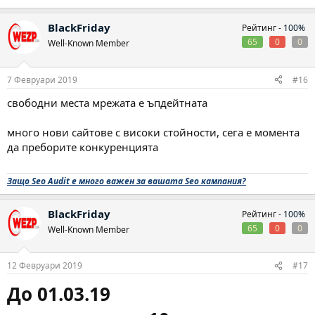
BlackFriday
Рейтинг -
100%
65
0
0
Well-Known Member
7 Февруари 2019
#16
свободни места мрежата е ъпдейтната
много нови сайтове с високи стойности, сега е момента
да преборите конкуренцията
Защо Seo Audit е много важен за вашата Seo кампания?
BlackFriday
Рейтинг -
100%
65
0
0
Well-Known Member
12 Февруари 2019
#17
До 01.03.19