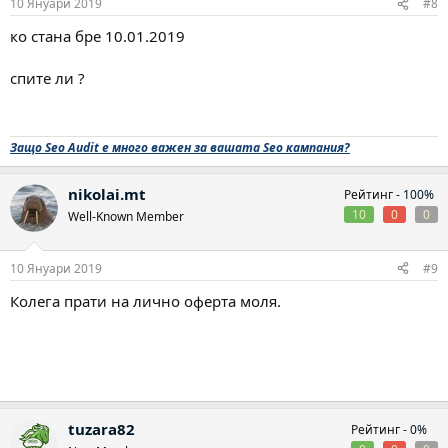
10 Януари 2019
#8
ко стана бре 10.01.2019
спите ли ?
Защо Seo Audit е много важен за вашата Seo кампания?
nikolai.mt
Рейтинг -
100%
10
0
0
Well-Known Member
10 Януари 2019
#9
Колега прати на лично оферта моля.
tuzara82
Рейтинг -
0%