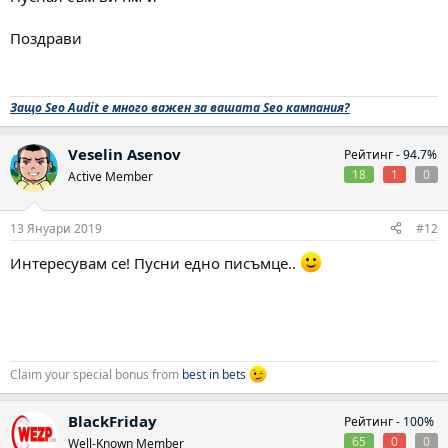
Поздрави
Защо Seo Audit е много важен за вашата Seo кампания?
Veselin Asenov
Рейтинг -
94.7%
18
1
0
Active Member
13 Януари 2019
#12
Интересувам се! Пусни едно писъмце..
Claim your special bonus from
best in bets
при интерес пм
BlackFriday
Рейтинг -
100%
65
0
0
Well-Known Member