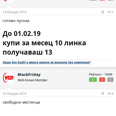
14 Януари 2019
#13
готово пуснах
До 01.02.19
купи за месец 10 линка
получаваш 13
Защо Seo Audit е много важен за вашата Seo кампания?
BlackFriday
Рейтинг -
100%
65
0
0
Well-Known Member
23 Януари 2019
#14
свободни местенца