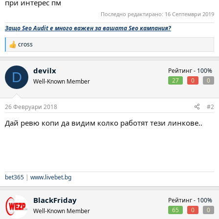
при интерес пм
Последно редактирано:
16 Септември 2019
Защо Seo Audit е много важен за вашата Seo кампания?
cross
Р
е
а
devilx
Рейтинг -
100%
к
D
ц
27
0
0
Well-Known Member
и
и
:
26 Февруари 2018
#2
Дай ревю копи да видим колко работят тези линкове..
bet365
|
www.livebet.bg
BlackFriday
Рейтинг -
100%
65
0
0
Well-Known Member