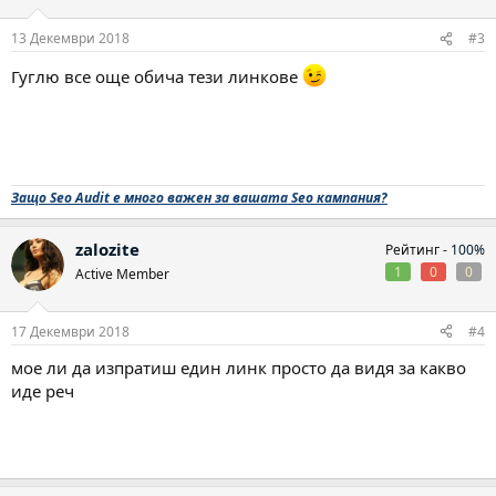
13 Декември 2018
#3
Гуглю все още обича тези линкове
Защо Seo Audit е много важен за вашата Seo кампания?
zalozite
Рейтинг -
100%
1
0
0
Active Member
17 Декември 2018
#4
мое ли да изпратиш един линк просто да видя за какво
иде реч