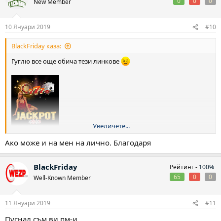
0
0
0
New Member
10 Януари 2019
#10
BlackFriday каза:
Гуглю все още обича тези линкове
Увеличете...
Ако може и на мен на лично. Благодаря
BlackFriday
Рейтинг -
100%
65
0
0
Well-Known Member
11 Януари 2019
#11
Пуснал съм ви пм-и