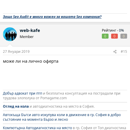
Защо Seo Audit е много важен за вашата Seo кампания?
web-kafe
Рейтинг -
0%
0
0
0
Member
27 Януари 2019
#15
може ли на лично оферта
Добър адвокат при птп
и безплатна консултация на пострадали при
трудова злополука от Pomagame.com
Оглед на кола
и автодиагностика на място в София.
Автокъща Бъгси авто изкупува коли в движение в гр. София в добро
състояние на момента Бързо и лесно
Компютърна Автодиагностика на място
в гр. София от Топ диагностика