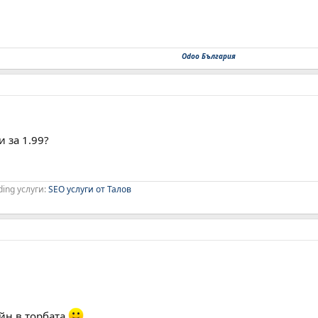
Odoo България
 за 1.99?
ding услуги:
SEO услуги от Талов
ейн в торбата