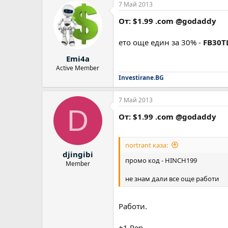
7 Май 2013
к
ц
От: $1.99 .com @godaddy
и
и
:
ето още един за 30% -
FB30T
Emi4a
Active Member
Investirane.BG
7 Май 2013
D
От: $1.99 .com @godaddy
nortrant каза:
djingibi
промо код - HINCH199
Member
не знам дали все още работи
Работи.
+1 Rep