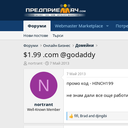
Форуми
Webmaster Marketplace
Потр
Нови постове
Търси
Форуми
Онлайн Бизнес
Домейни
$1.99 .com @godaddy
А
Н
nortrant
7 Май 2013
в
а
т
ч
7 Май 2013
о
а
N
промо код - HINCH199
р
л
н
а
не знам дали все още работ
д
nortrant
а
т
Well-Known Member
а
fifi
,
Brad
and
djingibi
Р
е
а