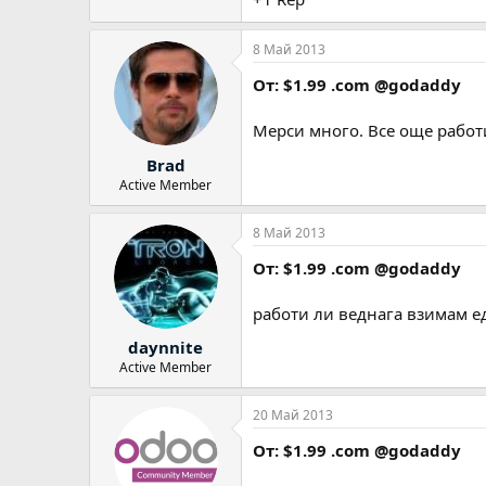
8 Май 2013
От: $1.99 .com @godaddy
Мерси много. Все още работ
Brad
Active Member
8 Май 2013
От: $1.99 .com @godaddy
работи ли веднага взимам ед
daynnite
Active Member
20 Май 2013
От: $1.99 .com @godaddy