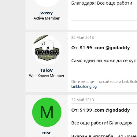
Благодаря! Все още работи.
vassy
Active Member
22 Май 2013
От: $1.99 .com @godaddy
Само един ли може да се купи
TaloV
Well-Known Member
Оптимизация на сайтове и Link Buil
Linkbuilding.bg
22 Май 2013
M
От: $1.99 .com @godaddy
Все още работи! Благодаря.
msr
Вкаран в употреба... +1 Дом