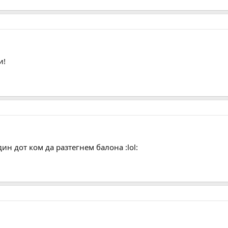
и!
ин дот ком да разтегнем балона :lol: