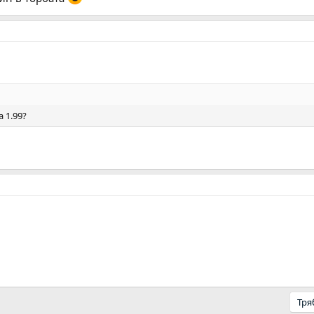
 1.99?
Тря