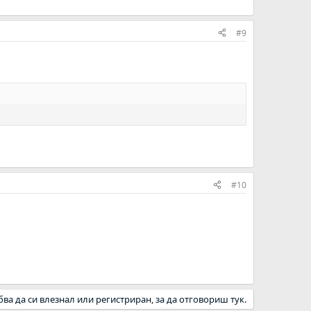
#9
#10
бва да си влезнал или регистриран, за да отговориш тук.