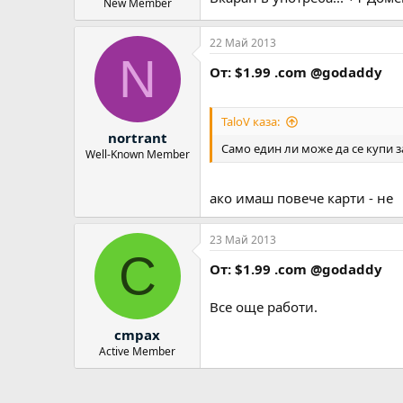
New Member
22 Май 2013
N
От: $1.99 .com @godaddy
TaloV каза:
nortrant
Само един ли може да се купи за
Well-Known Member
aко имаш повече карти - не
23 Май 2013
C
От: $1.99 .com @godaddy
Все още работи.
cmpax
Active Member