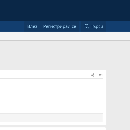
Влез
Регистрирай се
Търси
#1