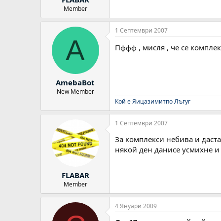
Member
1 Септември 2007
A
Пффф , мисля , че се компл
AmebaBot
New Member
Кой е Яицазимитпо Лъгуг
1 Септември 2007
За комплекси небива и даста
някой ден данисе усмихне и 
FLABAR
Member
4 Януари 2009