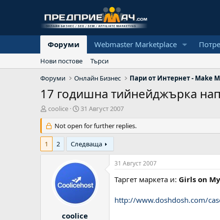
Форуми
Webmaster Marketplace
Потр
Нови постове
Търси
Форуми
Онлайн Бизнес
Пари от Интернет - Make M
17 годишна тийнейджърка нап
А
Н
coolice
31 Август 2007
в
а
т
Not open for further replies.
ч
о
а
р
л
1
2
Следваща
н
а
31 Август 2007
д
а
Таргет маркета и:
Girls on M
т
а
http://www.doshdosh.com/case-
coolice