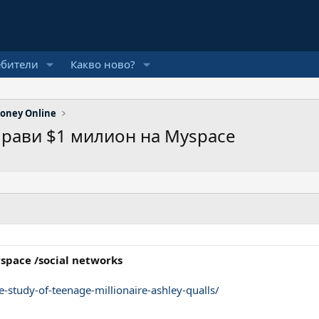
ебители
Какво ново?
oney Online
рави $1 милион на Myspace
yspace /social networks
study-of-teenage-millionaire-ashley-qualls/