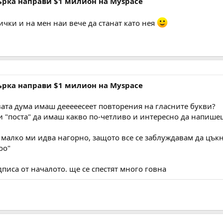
ърка направи $1 милион на Myspace
ички и на мен наи вече да станат като нея
ърка направи $1 милион на Myspace
вата дума имаш дееееесеет повторения на гласните букви?
и "поста" да имаш какво по-четливо и интересно да напише
а малко ми идва нагорно, защото все се заблуждавам да цък
оо"
дписа от началото. ще се спестят много говна