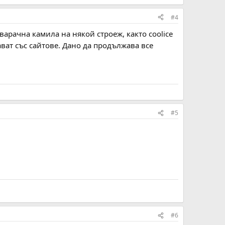
#4
оварачна камила на някой строеж, както coolice
ават със сайтове. Дано да продължава все
#5
#6