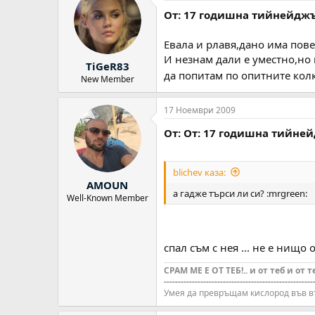
От: 17 годишна тийнейдж
Евала и рлавя,дано има пове
И незнам дали е уместно,но 
TiGeR83
да попитам по опитните колк
New Member
17 Ноември 2009
От: От: 17 годишна тийне
blichev каза:
AMOUN
а гадже търси ли си? :mrgreen:
Well-Known Member
спал съм с нея ... не е нищо
СРАМ МЕ Е ОТ ТЕБ!.. и от теб и от т
-----------------------------------------------------
Умея да превръщам кислород във в