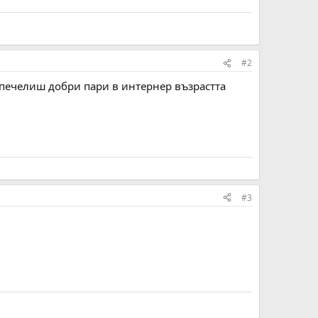
#2
да печелиш добри пари в интернер възрастта
#3