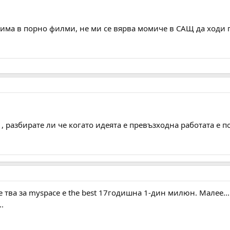
има в порно филми, не ми се вярва момиче в САЩ да ходи по
 , разбирате ли че когато идеята е превъзходна работата е по
е тва за myspace e the best 17годишна 1-дин милюн. Малее...
.