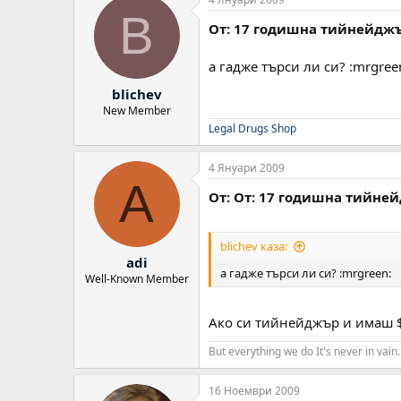
B
От: 17 годишна тийнейдж
а гадже търси ли си? :mrgree
blichev
New Member
Legal Drugs Shop
4 Януари 2009
A
От: От: 17 годишна тийне
blichev каза:
adi
а гадже търси ли си? :mrgreen:
Well-Known Member
Ако си тийнейджър и имаш $
But everything we do It's never in vain.
16 Ноември 2009