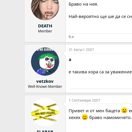
Браво на нея.
Най-вероятно ще ше да се сн
DEATH
Member
0.o
31 Август 2007
а
е такива хора са за уважение
vetzkov
Well-Known Member
1 Септември 2007
Привет и от мен бацета
е
хехех
браво намомичето..
FLABAR