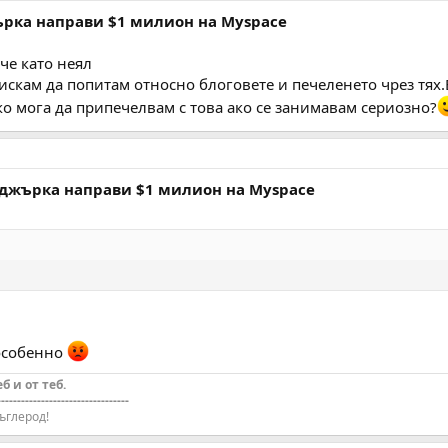
ърка направи $1 милион на Myspace
че като неял
искам да попитам относно блоговете и печеленето чрез тях
о мога да припечелвам с това ако се занимавам сериозно?
йджърка направи $1 милион на Myspace
 особенно
еб и от теб.
---------------------------------
ъглерод!