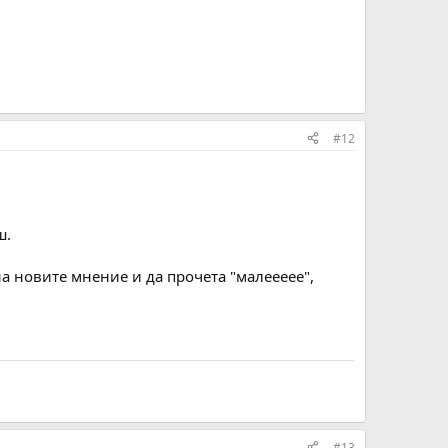
#12
ш.
на новите мнение и да прочета "малеееее",
#13