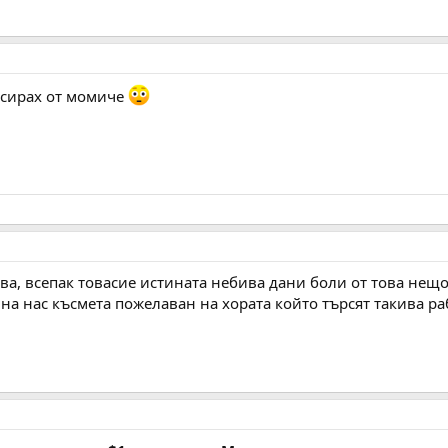
ексирах от момиче
ва, всепак товасие истината небива дани боли от това нещо,
на нас късмета пожелаван на хората който търсят такива раб