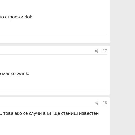
 строежи :lol:
#7
 малко :wink:
#8
.. това ако се случи в БГ ще станиш известен