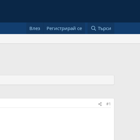
Влез
Регистрирай се
Търси
#1