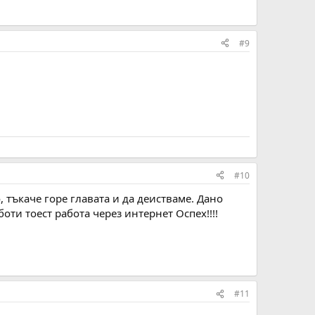
#9
#10
 тъкаче горе главата и да деистваме. Дано
оти тоест работа через интернет Оспех!!!!
#11