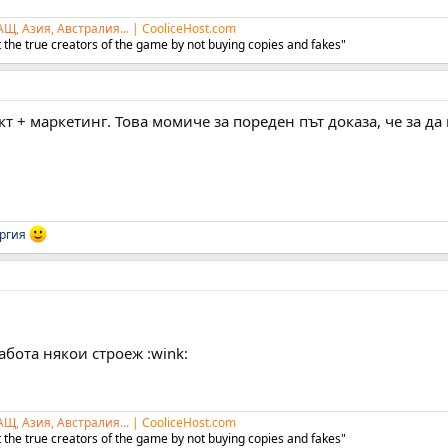
АЩ, Азия, Австралия...
|
CooliceHost.com
 the true creators of the game by not buying copies and fakes"
ект + маркетинг. Това момиче за пореден път доказа, че за 
ргия
бота някои строеж :wink:
АЩ, Азия, Австралия...
|
CooliceHost.com
 the true creators of the game by not buying copies and fakes"