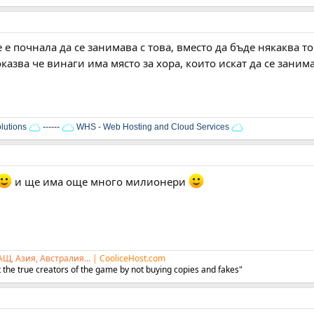
е е почнала да се занимава с това, вместо да бъде някаква т
азва че винаги има място за хора, които искат да се заним
lutions
------
WHS - Web Hosting and Cloud Services
и ще има още много милионери
АЩ, Азия, Австралия...
|
CooliceHost.com
 the true creators of the game by not buying copies and fakes"