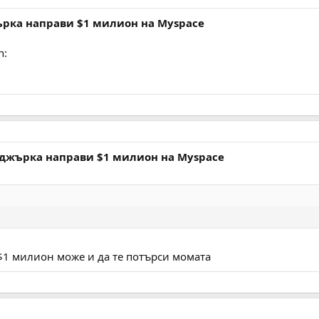
ърка направи $1 милион на Myspace
n:
йджърка направи $1 милион на Myspace
1 милион може и да те потърси момата