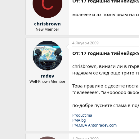
C
От: 17 годишна тийнейдж
малееее и аз пожелавам на с
chrisbrown
New Member
4 Януари 2009
От: 17 годишна тийнейдж
chrisbrown, винаги ли в пър
надявам се след още трито т
radev
Well-Known Member
Това правило с десетте пост
"лелееееее", "мноооооо якоо
по-добре пуснете спама в по
Productima
PMA.bg
PM.MBA
Antonradev.com
4 Януари 2009