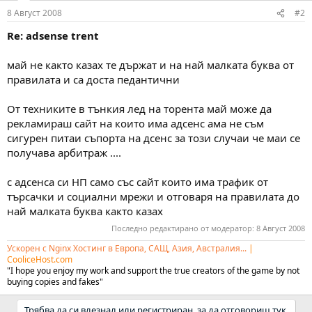
8 Август 2008
#2
Re: adsense trent
май не както казах те държат и на най малката буква от
правилата и са доста педантични
От техниките в тънкия лед на торента май може да
рекламираш сайт на които има адсенс ама не съм
сигурен питаи съпорта на дсенс за този случаи че маи се
получава арбитраж ....
с адсенса си НП само със сайт които има трафик от
търсачки и социални мрежи и отговаря на правилата до
най малката буква както казах
Последно редактирано от модератор:
8 Август 2008
Ускорен с Nginx Хостинг в Европа, САЩ, Азия, Австралия...
|
CooliceHost.com
"I hope you enjoy my work and support the true creators of the game by not
buying copies and fakes"
Трябва да си влезнал или регистриран, за да отговориш тук.