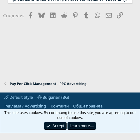
Facebook
Bluesky
LinkedIn
Reddit
Pinterest
Tumblr
WhatsApp
Email
Link
Сподели:
Pay Per Click Management - PPC Advertising
Default Style
Bulgarian (BG)
Реклама / Advertising
Контакти
Общи правила
Декларация за поверителност
Помощ
Начало
R
This site uses cookies. By continuing to use this site, you are agreeing to our
S
use of cookies.
S
Predpriemach.com © 2006-2026. Hosting by:
Accept
Learn more.…