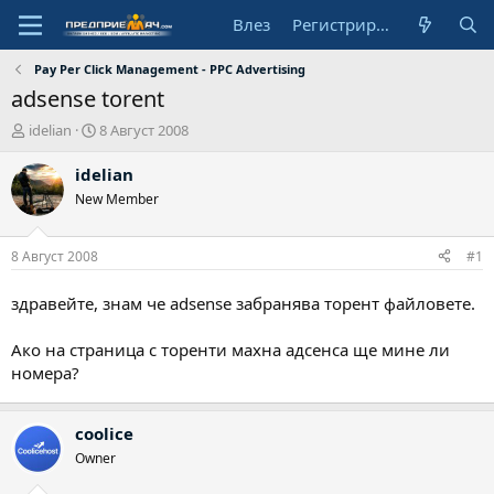
Влез
Регистрирай се
Pay Per Click Management - PPC Advertising
adsense tоrent
А
Н
idelian
8 Август 2008
в
а
т
ч
idelian
о
а
New Member
р
л
н
а
8 Август 2008
#1
д
а
здравейте, знам че adsense забранява торент файловете.
т
а
Ако на страница с торенти махна адсенса ще мине ли
номера?
coolice
Owner