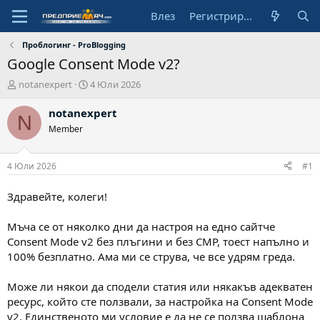
Влез
Регистрирай се
Проблогинг - ProBlogging
Google Consent Mode v2?
А
Н
notanexpert
4 Юли 2026
в
а
т
ч
notanexpert
N
о
а
Member
р
л
н
а
4 Юли 2026
#1
д
а
Здравейте, колеги!
т
а
Мъча се от няколко дни да настроя на едно сайтче
Consent Mode v2 без плъгини и без CMP, тоест напълно и
100% безплатно. Ама ми се струва, че все удрям греда.
Може ли някои да сподели статия или някакъв адекватен
ресурс, който сте ползвали, за настройка на Consent Mode
v2. Единственото ми условие е да не се ползва шаблона