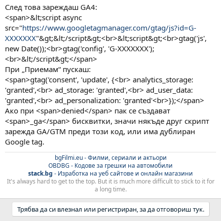
След това зареждаш GA4:
<span>&lt;script async
src="
https://www.googletagmanager.com/gtag/js?id=G-
XXXXXXX
"&gt;&lt;/script&gt;<br>&lt;script&gt;<br>gtag('js',
new Date());<br>gtag('config', 'G-XXXXXXX');
<br>&lt;/script&gt;</span>
При „Приемам“ пускаш:
<span>gtag('consent', 'update', {<br> analytics_storage:
'granted',<br> ad_storage: 'granted',<br> ad_user_data:
'granted',<br> ad_personalization: 'granted'<br>});</span>
Ако при <span>denied</span> пак се създават
<span>_ga</span> бисквитки, значи някъде друг скрипт
зарежда GA/GTM преди този код, или има дублиран
Google tag.
bgFilmi.eu - Филми, сериали и актьори
OBDBG - Кодове за грешки на автомобили
stack.bg
- Изработка на уеб сайтове и онлайн магазини
It's always hard to get to the top. But it is much more difficult to stick to it for
a long time.
Трябва да си влезнал или регистриран, за да отговориш тук.