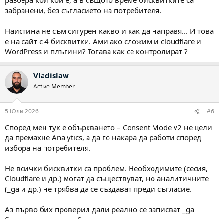
забранени, без съгласието на потребителя.
Наистина не съм сигурен какво и как да направя... И това
е на сайт с 4 бисквитки. Ами ако сложим и cloudflare и
WordPress и плъгини? Тогава как се контролират ?
Vladislaw
Active Member
5 Юли 2026
#6
Според мен тук е объркването – Consent Mode v2 не цели
да премахне Analytics, а да го накара да работи според
избора на потребителя.
Не всички бисквитки са проблем. Необходимите (сесия,
Cloudflare и др.) могат да съществуват, но аналитичните
(_ga и др.) не трябва да се създават преди съгласие.
Аз първо бих проверил дали реално се записват _ga