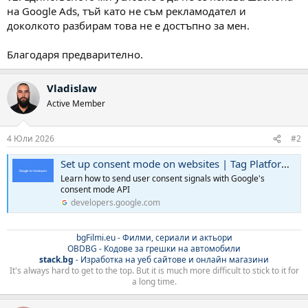
на Google Ads, тъй като не съм рекламодател и
доколкото разбирам това не е достъпно за мен.
Благодаря предварително.
Vladislaw
Active Member
4 Юли 2026
#2
Set up consent mode on websites | Tag Platform | Google for Developers
Learn how to send user consent signals with Google's
consent mode API
developers.google.com
bgFilmi.eu - Филми, сериали и актьори
OBDBG - Кодове за грешки на автомобили
stack.bg
- Изработка на уеб сайтове и онлайн магазини
It's always hard to get to the top. But it is much more difficult to stick to it for
a long time.