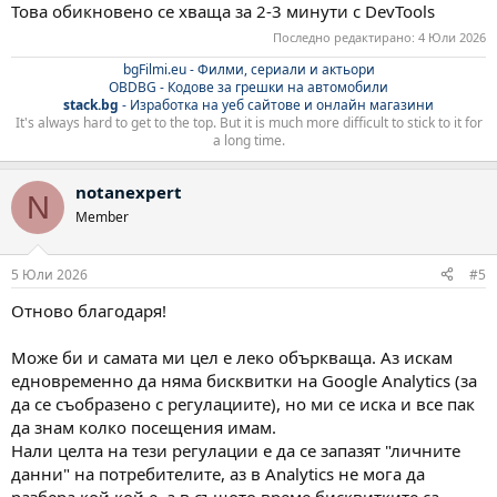
Това обикновено се хваща за 2-3 минути с DevTools
Последно редактирано:
4 Юли 2026
bgFilmi.eu - Филми, сериали и актьори
OBDBG - Кодове за грешки на автомобили
stack.bg
- Изработка на уеб сайтове и онлайн магазини
It's always hard to get to the top. But it is much more difficult to stick to it for
a long time.
notanexpert
N
Member
5 Юли 2026
#5
Отново благодаря!
Може би и самата ми цел е леко объркваща. Аз искам
едновременно да няма бисквитки на Google Analytics (за
да се съобразено с регулациите), но ми се иска и все пак
да знам колко посещения имам.
Нали целта на тези регулации е да се запазят "личните
данни" на потребителите, аз в Analytics не мога да
разбера кой кой е, а в същото време бисквитките са