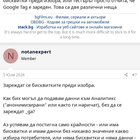
бисквитки преди избора, или тестърът просто отчита, че
Google Tag е зареден. Това са две различни неща
bgFilmi.eu - Филми, сериали и актьори
OBDBG - Кодове за грешки на автомобили
stack.bg
- Изработка на уеб сайтове и онлайн магазини
It's always hard to get to the top. But it is much more difficult to stick to it for
a long time.
notanexpert
N
Member
5 Юли 2026
#7
Зареждат се бисквитките преди изобра.
Как бих могъл да подавам данни към Аналитикс
("анонимизирани" или както ги наричат), без да се
зареждат _ga?
Аз успявам да постигна само крайности - или има
бисквитки и имам данни без никакво значение какво
избира потребителя, или няма бисквитки и няма данни -