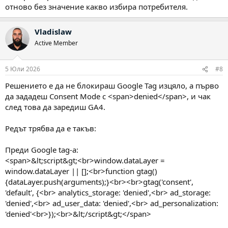
отново без значение какво избира потребителя.
Vladislaw
Active Member
5 Юли 2026
#8
Решението е да не блокираш Google Tag изцяло, а първо
да зададеш Consent Mode с <span>denied</span>, и чак
след това да заредиш GA4.
Редът трябва да е такъв:
Преди Google tag-а:
<span>&lt;script&gt;<br>window.dataLayer =
window.dataLayer || [];<br>function gtag()
{dataLayer.push(arguments);}<br><br>gtag('consent',
'default', {<br> analytics_storage: 'denied',<br> ad_storage:
'denied',<br> ad_user_data: 'denied',<br> ad_personalization:
'denied'<br>});<br>&lt;/script&gt;</span>