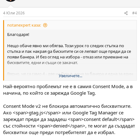
4 Юли 2026
#4
notanexpert каза:
Благодаря!
Нещо обаче явно ми обягва. Този урок го следих стъпка по
стъпка и пак накрая ga бискитите си се лепват още преди да се
появи банера. И без оглед на избора - отказ или приемане на
бисквитите, едни и същи се закачат.
Вярно, че са само 4 - две на Гугъл, една за банера и една за един
Увеличете...
попъп, ама все пак... Не би ли трябвало да не се закачат?
Най-вероятно проблемът не е в самия Consent Mode, а в
Също така разните тестъри дали сайта comply-ва с GCM v2 ми
начина, по който се зарежда Google Tag.
казват, че отговора е не...
Consent Mode v2 не блокира автоматично бисквитките.
Ако <span>gtag.js</span> или Google Tag Manager се
зареждат преди да зададеш <span>consent default</span>
със стойности <span>denied</span>, те могат да създадат
бисквитки още преди потребителят да е избрал.