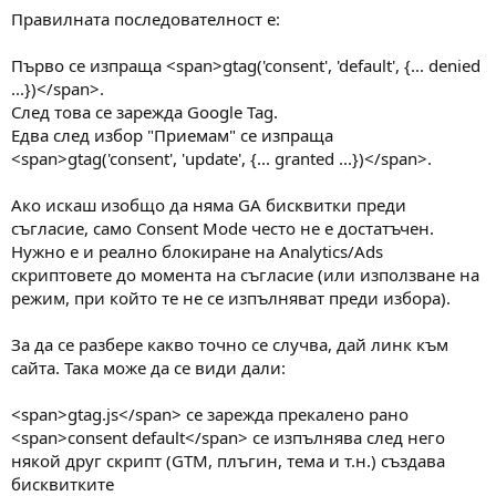
Правилната последователност е:
Първо се изпраща <span>gtag('consent', 'default', {... denied
...})</span>.
След това се зарежда Google Tag.
Едва след избор "Приемам" се изпраща
<span>gtag('consent', 'update', {... granted ...})</span>.
Ако искаш изобщо да няма GA бисквитки преди
съгласие, само Consent Mode често не е достатъчен.
Нужно е и реално блокиране на Analytics/Ads
скриптовете до момента на съгласие (или използване на
режим, при който те не се изпълняват преди избора).
За да се разбере какво точно се случва, дай линк към
сайта. Така може да се види дали:
<span>gtag.js</span> се зарежда прекалено рано
<span>consent default</span> се изпълнява след него
някой друг скрипт (GTM, плъгин, тема и т.н.) създава
бисквитките