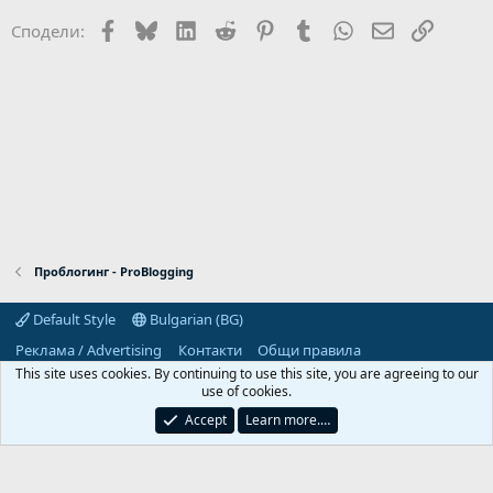
Facebook
Bluesky
LinkedIn
Reddit
Pinterest
Tumblr
WhatsApp
Email
Link
Сподели:
Проблогинг - ProBlogging
Default Style
Bulgarian (BG)
Реклама / Advertising
Контакти
Общи правила
Декларация за поверителност
Помощ
Начало
R
This site uses cookies. By continuing to use this site, you are agreeing to our
S
use of cookies.
S
Predpriemach.com © 2006-2026. Hosting by:
Accept
Learn more.…