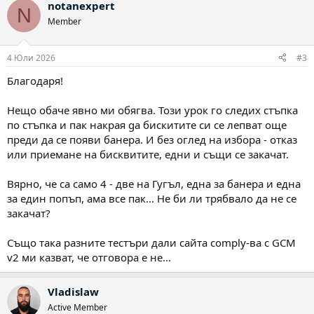
notanexpert
N
Member
4 Юли 2026
#3
Благодаря!
Нещо обаче явно ми обягва. Този урок го следих стъпка
по стъпка и пак накрая ga бискитите си се лепват още
преди да се появи банера. И без оглед на избора - отказ
или приемане на бисквитите, едни и същи се закачат.
Вярно, че са само 4 - две на Гугъл, една за банера и една
за един попъп, ама все пак... Не би ли трябвало да не се
закачат?
Също така разните тестъри дали сайта comply-ва с GCM
v2 ми казват, че отговора е не...
Vladislaw
Active Member