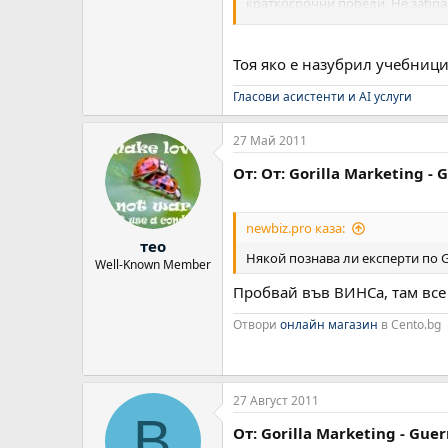
краткосрочни победи. Не забравя
тяхната компания се стреми да 
Тоя яко е назубрил учебници
Гласови асистенти и AI услуги
27 Май 2011
От: От: Gorilla Marketing - 
newbiz.pro каза:
тео
Някой познава ли експерти по Gu
Well-Known Member
Пробвай във ВИНСа, там все 
Отвори
онлайн магазин
в Cento.bg
27 Август 2011
B
От: Gorilla Marketing - Guer