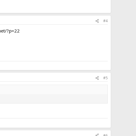
#4
net/?p=22
#5
#6