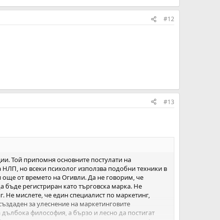
#12
#13
ации. Той припомня основните постулати на
на НЛП, но всеки психолог използва подобни техники в
 още от времето на Огивли. Да не говорим, че
а бъде регистриран като търговска марка. Не
. Не мислете, че един специалист по маркетинг,
 създаден за улеснение на маркетинговите
а дълбока философия, а бързо и лесно да постигат