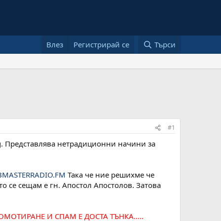
Влез
Регистрирай се
Търси
#1
ing. Представлява нетрадиционни начини за
BMASTERRADIO.FM
Така че ние решихме че
то се сещам е гн. Апостол Апостолов. Затова
ТИРАНЕ И СПАМ Е ДОСТА ТЪНКА.....