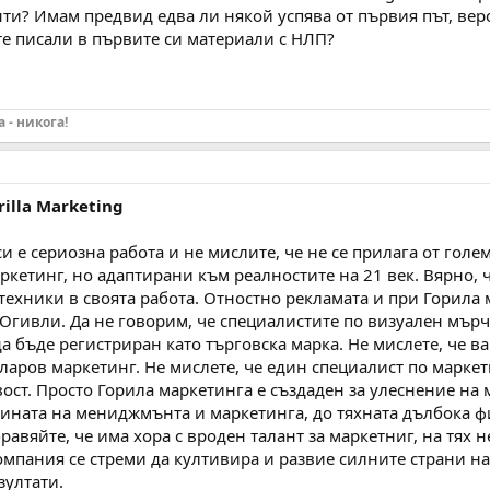
ти? Имам предвид едва ли някой успява от първия път, вер
те писали в първите си материали с НЛП?
 - никога!
rilla Marketing
си е сериозна работа и не мислите, че не се прилага от го
ркетинг, но адаптирани към реалностите на 21 век. Вярно, 
техники в своята работа. Отностно рекламата и при Горила
 Огивли. Да не говорим, че специалистите по визуален мър
а бъде регистриран като търговска марка. Не мислете, че 
ларов маркетинг. Не мислете, че един специалист по маркет
вост. Просто Горила маркетинга е създаден за улеснение на 
ината на мениджмънта и маркетинга, до тяхната дълбока фи
равяйте, че има хора с вроден талант за маркетниг, на тях н
компания се стреми да култивира и развие силните страни н
зултати.