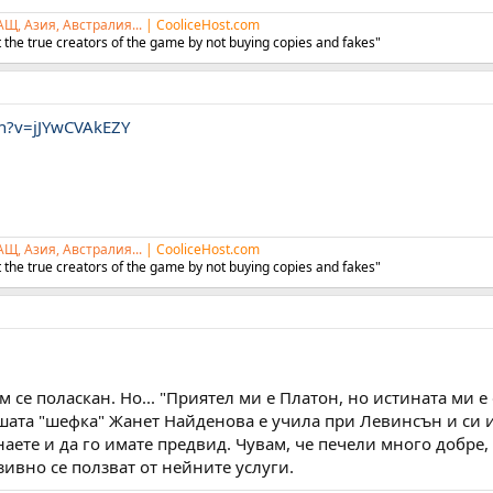
АЩ, Азия, Австралия...
|
CooliceHost.com
 the true creators of the game by not buying copies and fakes"
h?v=jJYwCVAkEZY
АЩ, Азия, Австралия...
|
CooliceHost.com
 the true creators of the game by not buying copies and fakes"
ам се поласкан. Но... "Приятел ми е Платон, но истината ми е
ашата "шефка" Жанет Найденова е учила при Левинсън и си и
о знаете и да го имате предвид. Чувам, че печели много доб
зивно се ползват от нейните услуги.