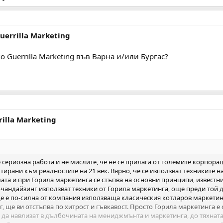
Guerrilla Marketing
о Guerrilla Marketing във Варна и/или Бургас?
rilla Marketing
е сериозна работа и не мислите, че не се прилага от големите корпор
тирани към реалностите на 21 век. Вярно, че се използват техниките 
ата и при Горила маркетинга се стъпва на основни принципи, известни
чандайзинг използват техники от Горила маркетинга, още преди той д
е е по-силна от компания използваща класическия котларов маркетинг
 ще ви отстъпва по хитрост и гъвкавост. Просто Горила маркетинга е
а да навлизат в дълбочината на мениджмънта и маркетинга, до тяхнат