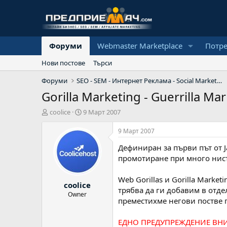
Форуми
Webmaster Marketplace
Потр
Нови постове
Търси
Форуми
SEO - SEM - Интернет Реклама - Social Marketing
Gorilla Marketing - Guerrilla Ma
А
Н
coolice
9 Март 2007
в
а
т
ч
9 Март 2007
о
а
Дефиниран за първи път от J
р
л
н
промотиране при много нисъ
а
д
Web Gorillas и Gorilla Marke
coolice
а
трябва да ги добавим в отде
т
Owner
преместихме негови постве п
а
ЕДНО ПРЕДУПРЕЖДЕНИЕ ВНИ