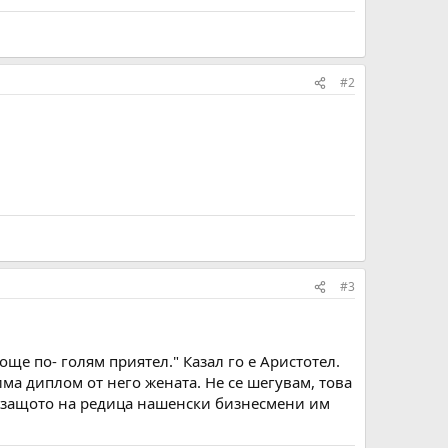
#2
#3
 още по- голям приятел." Казал го е Аристотел.
ма диплом от него жената. Не се шегувам, това
ре, защото на редица нашенски бизнесмени им