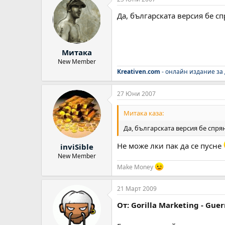
Да, българската версия бе с
Митака
New Member
Kreativen.com
- онлайн издание за
27 Юни 2007
Митака каза:
Да, българската версия бе спр
Не може лки пак да се пусне
inviSible
New Member
Make Money
21 Март 2009
От: Gorilla Marketing - Guer