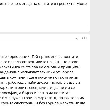
оятно е по метода на опитите и грешките. Може
#11
лемите корпорации. Той припомня основните
че се използват техниките на НЛП, но всеки
 маркетинга се стъпва на основни принципи,
чандайзинг използват техники от Горила
вашата компания ще е по-силна от компания
инг, работещ с амбициозен психолог, ще ви
маркетинговите специалисти, да не им се
лософия, а бързо и лесно да постигат
е им е нужен Горила маркетинг, на тях това им
а своите служители, и без Горила маркетинг ща