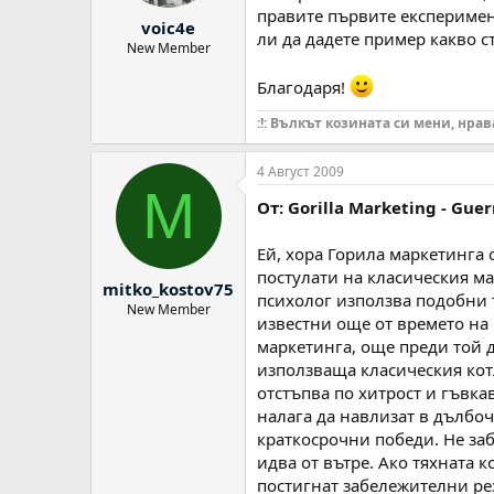
правите първите експеримен
voic4e
ли да дадете пример какво с
New Member
Благодаря!
:!: Вълкът козината си мени, нрава
4 Август 2009
M
От: Gorilla Marketing - Guer
Ей, хора Горила маркетинга 
постулати на класическия ма
mitko_kostov75
психолог използва подобни 
New Member
известни още от времето на
маркетинга, още преди той д
използваща класическия кот
отстъпва по хитрост и гъвка
налага да навлизат в дълбоч
краткосрочни победи. Не заб
идва от вътре. Ако тяхната 
постигнат забележителни ре