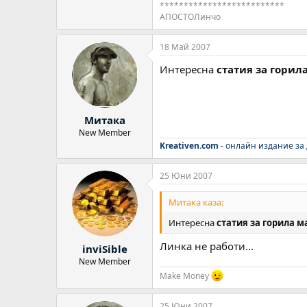
**************************
АПОСТОЛинчо
18 Май 2007
Интересна
статия за горил
Митака
New Member
Kreativen.com
- онлайн издание за
25 Юни 2007
Митака каза:
Интересна
статия за горила 
Линка не работи...
inviSible
New Member
Make Money
25 Юни 2007