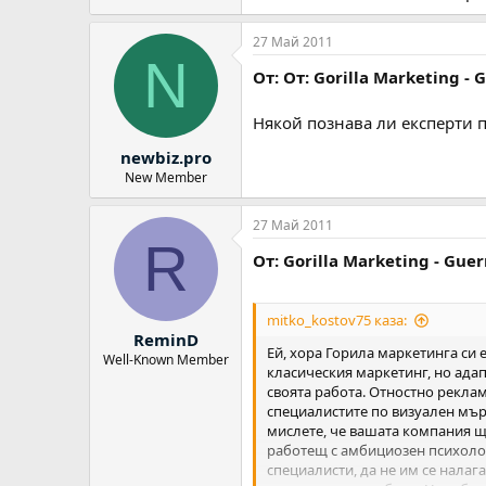
27 Май 2011
N
От: От: Gorilla Marketing - 
Някой познава ли експерти п
newbiz.pro
New Member
27 Май 2011
R
От: Gorilla Marketing - Guer
mitko_kostov75 каза:
ReminD
Ей, хора Горила маркетинга си 
Well-Known Member
класическия маркетинг, но адап
своята работа. Отностно реклам
специалистите по визуален мър
мислете, че вашата компания щ
работещ с амбициозен психолог,
специалисти, да не им се налаг