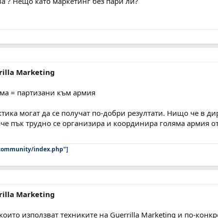
ва ? Нещо като маркетинг без пари ли?
rilla Marketing
лама = партизани към армия
ктика могат да се получат по-добри резултати. Нищо че в ди
аче пък трудно се организира и координира голяма армия от 
/community/index.php"]
rilla Marketing
 които използват техниките на Guerrilla Marketing и по-кон