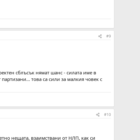
#9
ректен сблъсък нямат шанс - силата име в
партизани... това са сили за малкия човек с
#10
кретно нещата, взаимствани от НЛП, как си