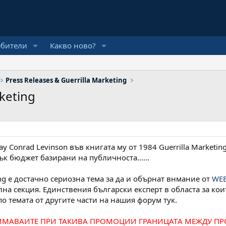
ебители
Какво ново?
Press Releases & Guerrilla Marketing
rketing
ay Conrad Levinson във книгата му от 1984 Guerrilla Market
к бюджет базирани на публичноста......
ting е достачно сериозна тема за да и обърнат внмание от
WE
лна секция. Единствения български експерт в областа за кои
о темата от другите части на нашия форум тук.
МАВАИТЕ ПРИ ТАКИВА ПРОМОЦИИ ГРАНИЦАТA МЕЖДУ ПРОМО