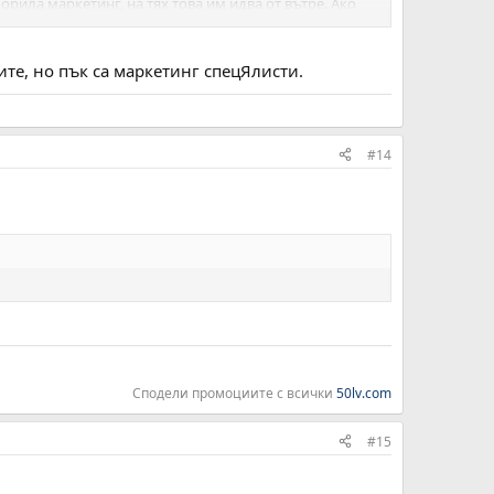
орила маркетинг, на тях това им идва от вътре. Ако
 маркетинг ща постигнат забележителни резултати.
ите, но пък са маркетинг спецЯлисти.
#14
Сподели промоциите с всички
50lv.com
#15