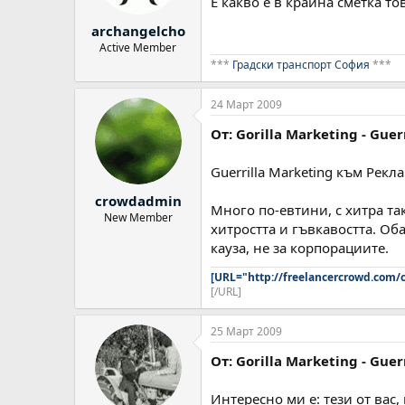
Е какво е в крайна сметка то
archangelcho
Active Member
***
Градски транспорт София
***
24 Март 2009
От: Gorilla Marketing - Guer
Guerrilla Marketing към Рек
crowdadmin
Много по-евтини, с хитра та
New Member
хитростта и гъвкавостта. Об
кауза, не за корпорациите.
[URL="http://freelancercrowd.com
[/URL]
25 Март 2009
От: Gorilla Marketing - Guer
Интересно ми е: тези от вас,