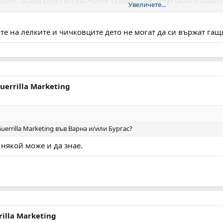
йте, че има хора с вроден талант за маркетниг, на тях не им е нужен Г
Увеличете...
култивира и развие силните страни на своите служители, и без Горила
те на лелките и чичковците дето не могат да си вържат гащ
Guerrilla Marketing
errilla Marketing във Варна и/или Бургас?
някой може и да знае.
rilla Marketing