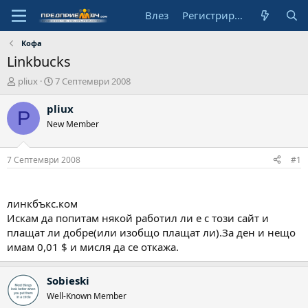
Влез
Регистрирай се
Кофа
Linkbucks
А
Н
pliux
7 Септември 2008
в
а
т
ч
pliux
P
о
а
New Member
р
л
н
а
7 Септември 2008
#1
д
а
т
линкбъкс.ком
а
Искам да попитам някой работил ли е с този сайт и
плащат ли добре(или изобщо плащат ли).За ден и нещо
имам 0,01 $ и мисля да се откажа.
Sobieski
Well-Known Member