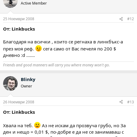
Active Member
25 Ноември 2008
#12
От: Linkbucks
Благодаря на всички , които се регнаха в линкбъкс-а
през моя реф.
сега само от Вас печеля по 200 $
дневно :d .......
Friends and good manners will carry you where money won't go.
Blinky
Owner
26 Ноември 2008
#13
От: Linkbucks
Хвала на теб.
Аз не искам да прозвуча грубо, но За
ден и нещо = 0,01 $, по-добре е да не се занимаваш с