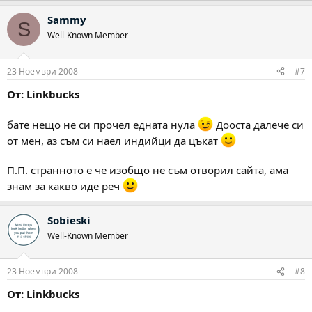
Sammy
S
Well-Known Member
23 Ноември 2008
#7
От: Linkbucks
бате нещо не си прочел едната нула
Дооста далече си
от мен, аз съм си наел индийци да цъкат
П.П. странното е че изобщо не съм отворил сайта, ама
знам за какво иде реч
Sobieski
Well-Known Member
23 Ноември 2008
#8
От: Linkbucks