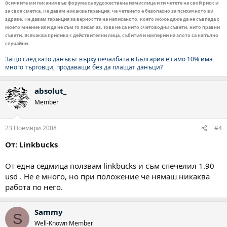
Всичките ми писания във форума са художествена измислица и ги четете на свой риск и
за своя сметка. Не давам никаква гаранция, че четенето е безопасно за психичното ви
здраве. Не давам гаранция за верността на написаното, което може даже да не съвпада с
моето мнение или да не съм го писал аз. Това не са нито счетоводни съвети, нито правни
съвети. Всякаква прилика с действителни лица, събития и империи на злото са напълно
случайни.
Защо след като данъкът върху печалбата в България е само 10% има
много търговци, продаващи без да плащат данъци?
absolut_
Member
23 Ноември 2008
#4
От: Linkbucks
От една седмица ползвам linkbucks и съм спечелил 1.90
usd . Не е много, но при положение че нямаш никаква
работа по него.
Sammy
S
Well-Known Member