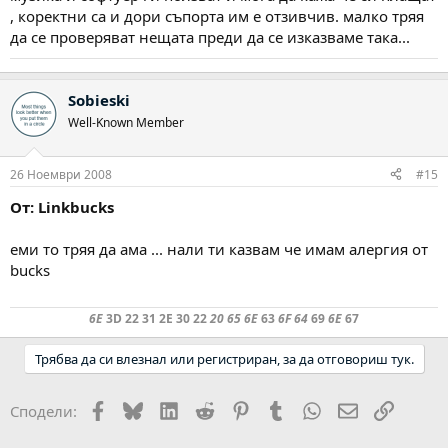
, коректни са и дори съпорта им е отзивчив. малко тряя
да се проверяват нещата преди да се изказваме така...
Sobieski
Well-Known Member
26 Ноември 2008
#15
От: Linkbucks
еми то тряя да ама ... нали ти казвам че имам алергия от
bucks
6E
3D 22 31 2E 30 22
20 65 6E
63
6F 64
69
6E
67
Трябва да си влезнал или регистриран, за да отговориш тук.
Facebook
Bluesky
LinkedIn
Reddit
Pinterest
Tumblr
WhatsApp
Email
Link
Сподели: