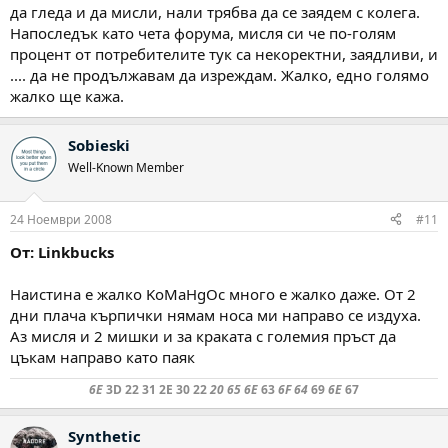
да гледа и да мисли, нали трябва да се заядем с колега.
Напоследък като чета форума, мисля си че по-голям
процент от потребителите тук са некоректни, заядливи, и
.... да не продължавам да изреждам. Жалко, едно голямо
жалко ще кажа.
Sobieski
Well-Known Member
24 Ноември 2008
#11
От: Linkbucks
Наистина е жалко KoMaHgOc много е жалко даже. От 2
дни плача кърпички нямам носа ми направо се издуха.
Аз мисля и 2 мишки и за краката с големия пръст да
цъкам направо като паяк
6E
3D 22 31 2E 30 22
20 65 6E
63
6F 64
69
6E
67
Synthetic