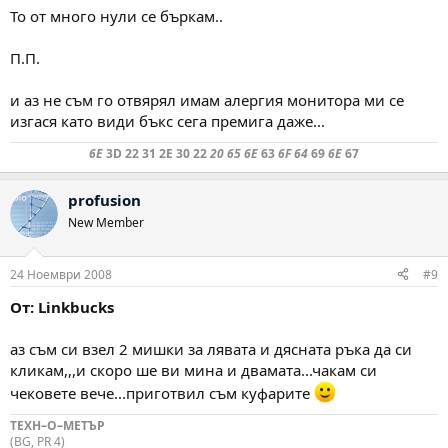
То от много нули се бъркам..
П.П.
и аз не съм го отвярял имам алергия монитора ми се
изгася като види бъкс сега премига даже...
6E
3D 22 31 2E 30 22
20 65 6E
63
6F 64
69
6E
67
profusion
New Member
24 Ноември 2008
#9
От: Linkbucks
аз съм си взел 2 мишки за лявата и дясната ръка да си
кликам,,,и скоро ше ви мина и двамата...чакам си
чековете вече...приготвил съм куфарите
ТЕХН–О–МЕТЪР
(BG, PR 4)