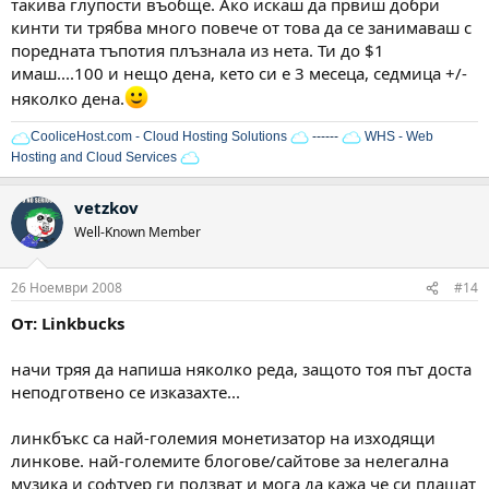
такива глупости въобще. Ако искаш да првиш добри
кинти ти трябва много повече от това да се занимаваш с
поредната тъпотия плъзнала из нета. Ти до $1
имаш....100 и нещо дена, кето си е 3 месеца, седмица +/-
няколко дена.
CooliceHost.com - Cloud Hosting Solutions
------
WHS - Web
Hosting and Cloud Services
vetzkov
Well-Known Member
26 Ноември 2008
#14
От: Linkbucks
начи тряя да напиша няколко реда, защото тоя път доста
неподготвено се изказахте...
линкбъкс са най-големия монетизатор на изходящи
линкове. най-големите блогове/сайтове за нелегална
музика и софтуер ги ползват и мога да кажа че си плащат