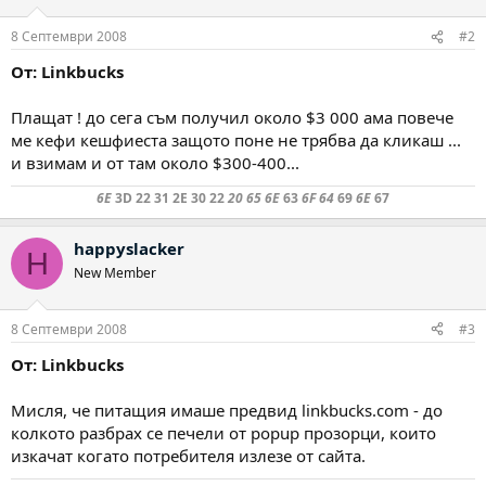
8 Септември 2008
#2
От: Linkbucks
Плащат ! до сега съм получил около $3 000 ама повече
ме кефи кешфиеста защото поне не трябва да кликаш ...
и взимам и от там около $300-400...
6E
3D 22 31 2E 30 22
20 65 6E
63
6F 64
69
6E
67
happyslacker
H
New Member
8 Септември 2008
#3
От: Linkbucks
Мисля, че питащия имаше предвид linkbucks.com - до
колкото разбрах се печели от popup прозорци, които
изкачат когато потребителя излезе от сайта.