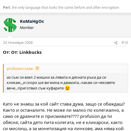
Perl
, the only language that looks the same before and after encryption
KoMaHgOc
Member
24 Ноември 2008
#10
От: От: Linkbucks
profusion каза:
аз съм си взел 2 мишки за лявата и дясната ръка да си
кликам,,,и скоро ше ви мина и двамата...чакам си чековете
вече...приготвил съм куфарите
Като не знаеш за кой сайт става дума, защо се обаждаш?
Както и останалите. Не може ли малко по колегиално, а
само се дразните и присмивате???? profusion да ти
обясня, сайта дето пита колегата, не е кликарски, както
си мислиш, а за монетизация на линкове, ама няма кой