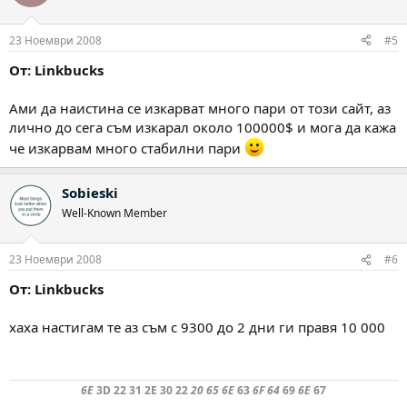
23 Ноември 2008
#5
От: Linkbucks
Ами да наистина се изкарват много пари от този сайт, аз
лично до сега съм изкарал около 100000$ и мога да кажа
че изкарвам много стабилни пари
Sobieski
Well-Known Member
23 Ноември 2008
#6
От: Linkbucks
хаха настигам те аз съм с 9300 до 2 дни ги правя 10 000
6E
3D 22 31 2E 30 22
20 65 6E
63
6F 64
69
6E
67