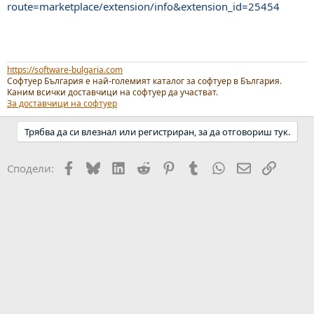
route=marketplace/extension/info&extension_id=25454
https://software-bulgaria.com
Софтуер България е най-големият каталог за софтуер в България.
Каним всички доставчици на софтуер да участват.
За доставчици на софтуер
Трябва да си влезнал или регистриран, за да отговориш тук.
Facebook
Bluesky
LinkedIn
Reddit
Pinterest
Tumblr
WhatsApp
Email
Link
Сподели: