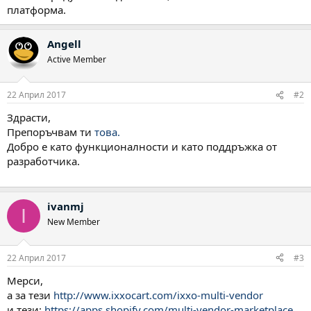
платформа.
Angell
Active Member
22 Април 2017
#2
Здрасти,
Препоръчвам ти
това.
Добро е като функционалности и като поддръжка от
разработчика.
ivanmj
I
New Member
22 Април 2017
#3
Мерси,
а за тези
http://www.ixxocart.com/ixxo-multi-vendor
и тези:
https://apps.shopify.com/multi-vendor-marketplace