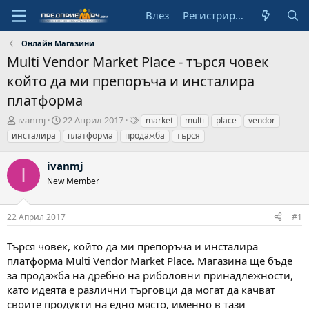
Влез
Регистрирай се
Онлайн Магазини
Multi Vendor Market Place - търся човек
който да ми препоръча и инсталира
платформа
А
Н
Т
ivanmj
22 Април 2017
market
multi
place
vendor
в
а
а
инсталира
платформа
продажба
търся
т
ч
г
о
а
о
ivanmj
р
л
в
I
New Member
н
е
а
д
22 Април 2017
#1
а
т
а
Търся човек, който да ми препоръча и инсталира
платформа Multi Vendor Market Place. Магазина ще бъде
за продажба на дребно на риболовни принадлежности,
като идеята е различни търговци да могат да качват
своите продукти на едно място, именно в тази