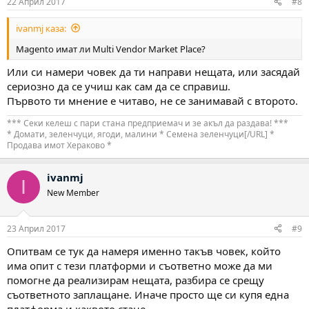
22 Април 2017
#8
ivanmj каза:
Magento имат ли Multi Vendor Market Place?
Или си намери човек да ти направи нещата, или засядай
сериозно да се учиш как сам да се справиш.
Първото ти мнение е читаво, не се занимавай с второто.
*** Секи келеш с пари стана предприемач и зе акъл да раздава! ***
* Домати, зеленчуци, ягоди, малини * Семена зеленчуци[/URL] *
Продава имот Хераково *
ivanmj
I
New Member
23 Април 2017
#9
Опитвам се тук да намеря именно такъв човек, който
има опит с тези платформи и съответно може да ми
помогне да реализирам нещата, разбира се срещу
съответното заплащане. Иначе просто ще си купя една
платформа и каквото стане.