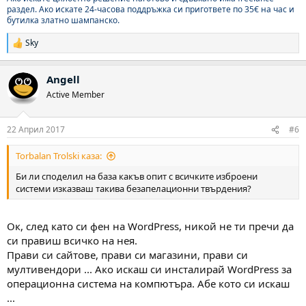
раздел. Ако искате 24-часова поддръжка си пригответе по 35€ на час и
бутилка
златно шампанско
.
Sky
Р
е
а
Angell
к
ц
Active Member
и
и
:
22 Април 2017
#6
Torbalan Trolski каза:
Би ли споделил на база какъв опит с всичките изброени
системи изказваш такива безапелационни твърдения?
Ок, след като си фен на WordPress, никой не ти пречи да
си правиш всичко на нея.
Прави си сайтове, прави си магазини, прави си
мултивендори ... Ако искаш си инсталирай WordPress за
операционна система на компютъра. Абе кото си искаш
...