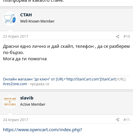
CTAH
Well-Known Member
23 Април 2017
#10
Драсни едно лично и дай скайп, телефон , да се разберем
по-бързо.
Мога да ти помогна
Онлайн магазин "до ключ" от [URL='http://StanCart.com']StanCart
[/URL]
AresZone.com
- продава се
slavib
Active Member
24 Април 2017
#11
https://www.opencart.com/index.php?