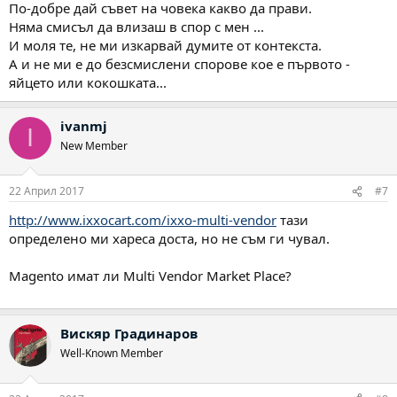
По-добре дай съвет на човека какво да прави.
Няма смисъл да влизаш в спор с мен ...
И моля те, не ми изкарвай думите от контекста.
А и не ми е до безсмислени спорове кое е първото -
яйцето или кокошката...
ivanmj
I
New Member
22 Април 2017
#7
http://www.ixxocart.com/ixxo-multi-vendor
тази
определено ми хареса доста, но не съм ги чувал.
Magento имат ли Multi Vendor Market Place?
Вискяр Градинаров
Well-Known Member