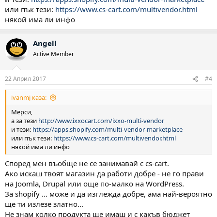
или пък тези:
https://www.cs-cart.com/multivendor.html
някой има ли инфо
Angell
Active Member
22 Април 2017
#4
ivanmj каза:
Мерси,
а за тези
http://www.ixxocart.com/ixxo-multi-vendor
и тези:
https://apps.shopify.com/multi-vendor-marketplace
или пък тези:
https://www.cs-cart.com/multivendor.html
някой има ли инфо
Според мен въобще не се занимавай с cs-cart.
Ако искаш твоят магазин да работи добре - не го прави
на Joomla, Drupal или още по-малко на WordPress.
За shopify ... може и да изглежда добре, ама най-вероятно
ще ти излезе златно...
Не знам колко продукта ще имаш и с какъв бюджет