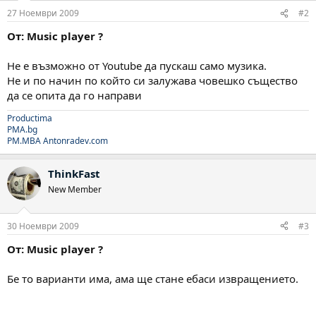
27 Ноември 2009
#2
От: Music player ?
Не е възможно от Youtube да пускаш само музика.
Не и по начин по който си залужава човешко същество
да се опита да го направи
Productima
PMA.bg
PM.MBA
Antonradev.com
ThinkFast
New Member
30 Ноември 2009
#3
От: Music player ?
Бе то варианти има, ама ще стане ебаси извращението.