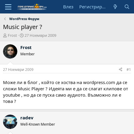
Влез
Регистрирай се
WordPress Форум
Music player ?
А
Н
Frost
27 Ноември 2009
в
а
т
ч
Frost
о
а
Member
р
л
н
а
27 Ноември 2009
#1
д
а
Може ли в блог , който се хоства на wordpress.com да се
т
сложи Music Player ? Идеята ми е да се слагат клипове от
а
youtube , но да се пуска само аудиото. Възможно ли е
това ?
radev
Well-Known Member