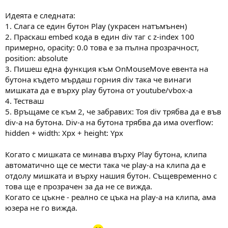
Идеята е следната:
1. Слага се един бутон Play (украсен натъмънен)
2. Праскаш embed кода в един div таг с z-index 100
примерно, opacity: 0.0 това е за пълна прозрачност,
position: absolute
3. Пишеш една функция към OnMouseMove евента на
бутона където мърдаш горния div така че винаги
мишката да е върху play бутона от youtube/vbox-a
4. Тестваш
5. Връщаме се към 2, че забравих: Тоя div трябва да е във
div-a на бутона. Div-а на бутона трябва да има overflow:
hidden + width: Xpx + height: Ypx
Когато с мишката се минава върху Play бутона, клипа
автоматично ще се мести така че play-a на клипа да е
отдолу мишката и върху нашия бутон. Същевременно с
това ще е прозрачен за да не се вижда.
Когато се цъкне - реално се цъка на play-a на клипа, ама
юзера не го вижда.