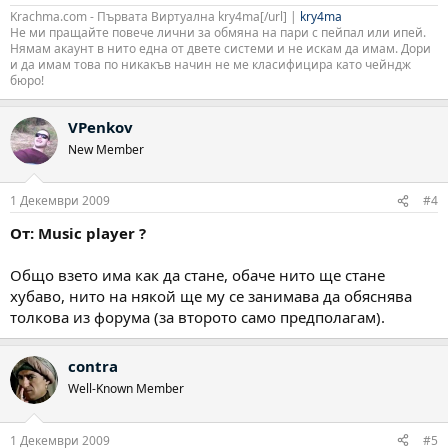
Krachma.com - Първата Виртуална kry4ma[/url] |
kry4ma
Не ми пращайте повече лични за обмяна на пари с пейпал или ипей.
Нямам акаунт в нито една от двете системи и не искам да имам. Дори
и да имам това по никакъв начин не ме класифицира като чейндж
бюро!
VPenkov
New Member
1 Декември 2009
#4
От: Music player ?
Общо взето има как да стане, обаче нито ще стане
хубаво, нито на някой ще му се занимава да обяснява
толкова из форума (за второто само предполагам).
contra
Well-Known Member
1 Декември 2009
#5