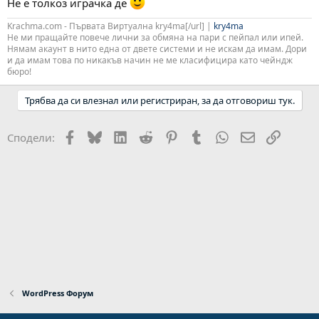
Не е толкоз играчка де
Krachma.com - Първата Виртуална kry4ma[/url] |
kry4ma
Не ми пращайте повече лични за обмяна на пари с пейпал или ипей.
Нямам акаунт в нито една от двете системи и не искам да имам. Дори
и да имам това по никакъв начин не ме класифицира като чейндж
бюро!
Трябва да си влезнал или регистриран, за да отговориш тук.
Facebook
Bluesky
LinkedIn
Reddit
Pinterest
Tumblr
WhatsApp
Email
Link
Сподели:
WordPress Форум