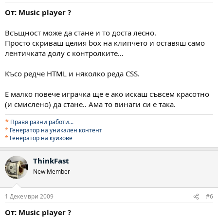
От: Music player ?
Всъщност може да стане и то доста лесно.
Просто скриваш целия box на клипчето и оставяш само
лентичката долу с контролките...
Късо редче HTML и няколко реда CSS.
Е малко повече играчка ще е ако искаш съвсем красотно
(и смислено) да стане.. Ама то винаги си е така.
*
Правя разни работи..
.
*
Генератор на уникален контент
*
Генератор на куизове
ThinkFast
New Member
1 Декември 2009
#6
От: Music player ?