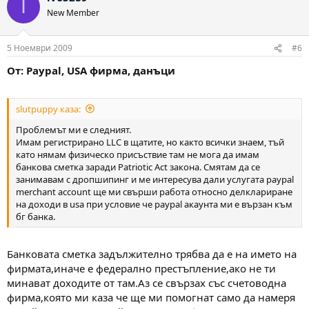
I
New Member
5 Ноември 2009
#6
От: Paypal, USA фирма, данъци
slutpuppy каза:
Проблемът ми е следният.
Имам регистриранo LLC в щатите, но както всички знаем, тъй
като нямам физическо присъствие там не мога да имам
банкова сметка заради Patriotic Act закона. Смятам да се
занимавам с дропшипинг и ме интересува дали услугата paypal
merchant account ще ми свърши работа относно делклариране
на доходи в usa при условие че paypal акаунта ми е вързан към
бг банка.
Банковата сметка задължително трябва да е на името на
фирмата,иначе е федерално престъпление,ако не ти
минават доходите от там.Аз се свързах със счетоводна
фирма,която ми каза че ще ми помогнат само да намеря