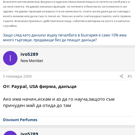
Всичките ми писания във форума са художествена измислица и ги четете на свой риск и
за своя сметка. Не давам никаква гаранция, че четенето е безопасно за психичното ви
здраве. Не давам гаранция за верността на написаното, което може даже да не съвпада с
моето мнение или да не съм го писал аз. Това не са нито счетоводни съвети, нито правни
съвети. Всякаква прилика с действителни лица, събития и империи на злото са напълно
случайни.
Защо след като данъкът върху печалбата в България е само 10% има
много търговци, продаващи без да плащат данъци?
ivo5289
I
New Member
5 Ноември 2009
#5
От: Paypal, USA фирма, данъци
Ако има начин,искам и аз да го науча,защото съм
принуден май да отида до там
Discount Perfumes
ivo5289