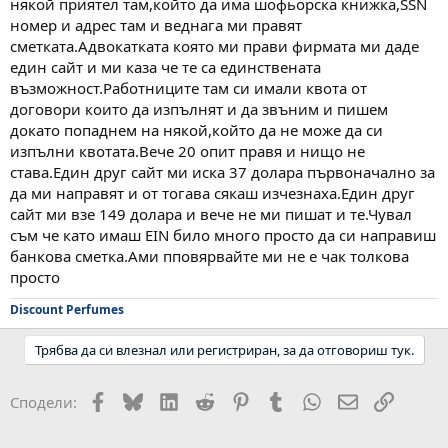
някой приятел там,който да има шофьорска книжка,SSN
номер и адрес там и веднага ми правят
сметката.Адвокатката която ми прави фирмата ми даде
един сайт и ми каза че те са единствената
възможност.Работниците там си имали квота от
договори които да изпълнят и да звъним и пишем
докато попаднем на някой,който да не може да си
изпълни квотата.Вече 20 опит правя и нищо не
става.Един друг сайт ми иска 37 долара първоначално за
да ми направят и от тогава сякаш изчезнаха.Един друг
сайт ми взе 149 долара и вече не ми пишат и те.Чувал
съм че като имаш EIN било много просто да си направиш
банкова сметка.Ами пповярвайте ми не е чак толкова
просто
Discount Perfumes
Трябва да си влезнал или регистриран, за да отговориш тук.
Facebook
Bluesky
LinkedIn
Reddit
Pinterest
Tumblr
WhatsApp
Email
Link
Сподели: