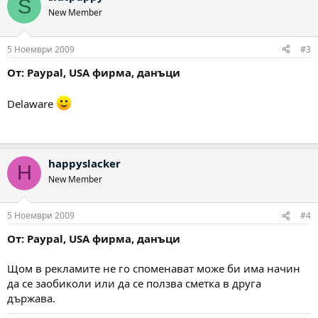
S
New Member
5 Ноември 2009
#3
От: Paypal, USA фирма, данъци
Delaware
happyslacker
H
New Member
5 Ноември 2009
#4
От: Paypal, USA фирма, данъци
Щом в рекламите не го споменават може би има начин
да се заобиколи или да се ползва сметка в друга
държава.