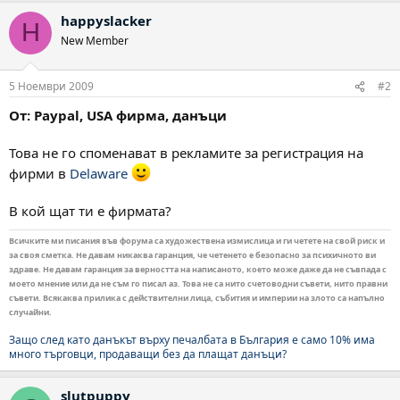
happyslacker
H
New Member
5 Ноември 2009
#2
От: Paypal, USA фирма, данъци
Това не го споменават в рекламите за регистрация на
фирми в
Delaware
В кой щат ти е фирмата?
Всичките ми писания във форума са художествена измислица и ги четете на свой риск и
за своя сметка. Не давам никаква гаранция, че четенето е безопасно за психичното ви
здраве. Не давам гаранция за верността на написаното, което може даже да не съвпада с
моето мнение или да не съм го писал аз. Това не са нито счетоводни съвети, нито правни
съвети. Всякаква прилика с действителни лица, събития и империи на злото са напълно
случайни.
Защо след като данъкът върху печалбата в България е само 10% има
много търговци, продаващи без да плащат данъци?
slutpuppy