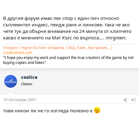
В другия форум имах лек спор с един пич относно
съплемнтел индекс, пеидж ранк и линкове. така че ако
чете тук да обърне внимание на 24 минута от клипчето
какво е мнението на Мат Кътс по върпоса.... :mrgreen:
Ускорен с Nginx Хостинг в Европа, САЩ, Азия, Австралия...
|
CooliceHost.com
"I hope you enjoy my work and support the true creators of the game by not
buying copies and fakes"
coolice
Owner
19 Октомври 2007
#2
това никои ли не го изгледа полезно е