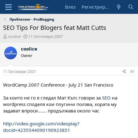
Влез
Регистрирай се
Проблогинг - ProBlogging
SEO Tips For Blogers feat Matt Cutts
А
Н
coolice
11 Октомври 2007
в
а
т
ч
coolice
о
а
Owner
р
л
н
а
11 Октомври 2007
#1
д
а
WordCamp 2007 Conference - July 21 San Francisco
т
а
За които не го е гледал Мат Кътс говори за
SEO
на
wordpress споделя кои плугини ползва, хората му
задават впроси....... продължава около час
http://video.google.com/videoplay?
docid=4235544090190923851