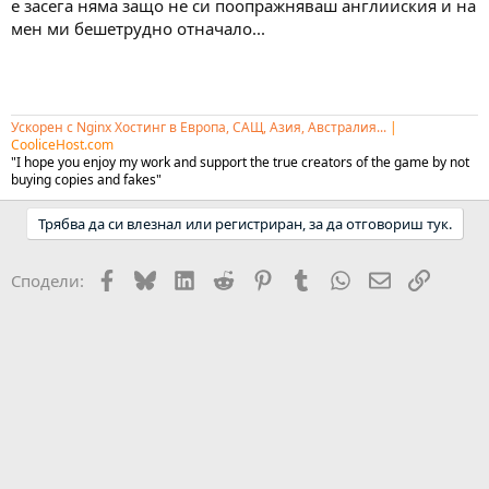
е засега няма защо не си поопражняваш англииския и на
мен ми бешетрудно отначало...
Ускорен с Nginx Хостинг в Европа, САЩ, Азия, Австралия...
|
CooliceHost.com
"I hope you enjoy my work and support the true creators of the game by not
buying copies and fakes"
Трябва да си влезнал или регистриран, за да отговориш тук.
Facebook
Bluesky
LinkedIn
Reddit
Pinterest
Tumblr
WhatsApp
Email
Link
Сподели: