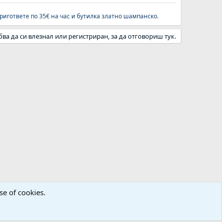
ригответе по 35€ на час и бутилка
златно шампанско
.
бва да си влезнал или регистриран, за да отговориш тук.
se of cookies.
а
Декларация за поверителност
Помощ
Начало
R
S
S