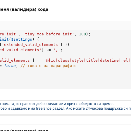
меня (валидира) кода
re_init'
,
'tiny_mce_before_init'
,
100
)
;
init
(
$settings
)
{
[
'extended_valid_elements'
]
)
)
ed_valid_elements'
]
.
=
','
;
alid_elements'
]
.
=
'@[id|class|style|title|datetime|rel|
=
false
;
// това е за параграфите
 помага, го прави от добро желание и през свободното си време.
во и сдъвкано има freelance раздел. Ако искате 24-часова поддръжка си п
меня (валидира) кода