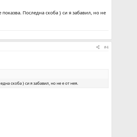
показва. Последна скоба } си я забавил, но не
#4
на скоба } си я забавил, но не е от нея.
.