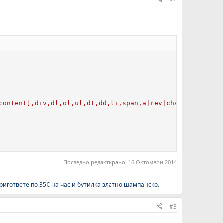
content],div,dl,ol,ul,dt,dd,li,span,a|rev|charset|href|l
Последно редактирано:
16 Октомври 2014
ригответе по 35€ на час и бутилка
златно шампанско
.
#3