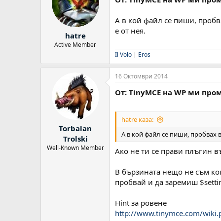
А в кой файл се пиши, пробв
е от нея.
hatre
Active Member
Il Volo
|
Eros
16 Октомври 2014
От: TinyMCE на WP ми про
hatre каза:
Torbalan
А в кой файл се пиши, пробвах в
Trolski
Well-Known Member
Ако не ти се прави плъгин в
В бързината нещо не съм коп
пробвай и да заремиш $setting
Hint за ровене
http://www.tinymce.com/wiki.