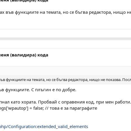
ах във функциите на темата, но се бъгва редактора, нищо не 
меня (валидира) кода
ъв функциите на темата, но се бъгва редактора, нищо не показва. Послед
ъв функциите. С плъгин е по добре.
нал като хората. Пробвай с оправения код, при мен работи
s['wpautop'] = false; // това е за параграфите
php/Configuration:extended_valid_elements