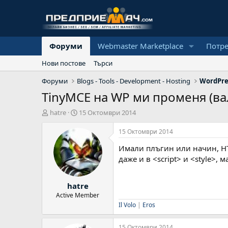
Форуми
Webmaster Marketplace
Потр
Нови постове
Търси
Форуми
Blogs - Tools - Development - Hosting
WordPre
TinyMCE на WP ми променя (ва
А
Н
hatre
15 Октомври 2014
в
а
т
ч
15 Октомври 2014
о
а
Имали плъгин или начин, HTM
р
л
н
даже и в <script> и <style>,
а
д
hatre
а
т
Active Member
а
Il Volo
|
Eros
15 Октомври 2014