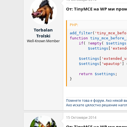
От: TinyMCE на WP ми про
PHP:
Torbalan
add_filter
(
'tiny_mce_befo
Trolski
function
tiny_mce_before_
Well-Known Member
if
(
!
empty
(
$settings
$settings
[
'extend
$settings
[
'extended_v
$settings
[
'wpautop'
]
return
$settings
;
}
Помнете това е форум. Ако някой ви
Ако искате цялостно решение нагото
15 Октомври 2014
От: TinyMCE на WP ми про