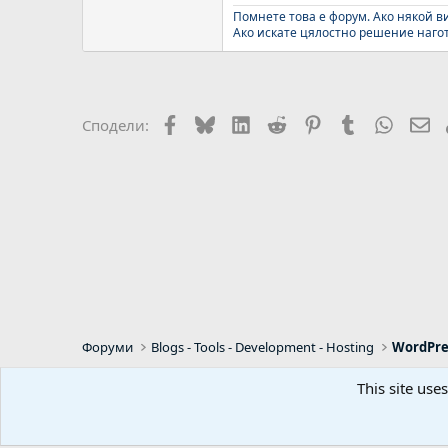
Помнете това е форум. Ако някой ви
Ако искате цялостно решение нагото
Facebook
Bluesky
LinkedIn
Reddit
Pinterest
Tumblr
WhatsA
Em
Сподели:
Форуми
Blogs - Tools - Development - Hosting
WordPre
This site use
Default Style
Bulgarian (BG)
Predpr