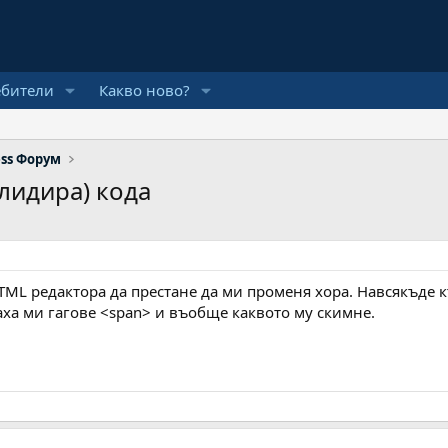
ебители
Какво ново?
ss Форум
лидира) кода
L редактора да престане да ми променя хора. Навсякъде къ
 маха ми гагове <span> и въобще каквото му скимне.