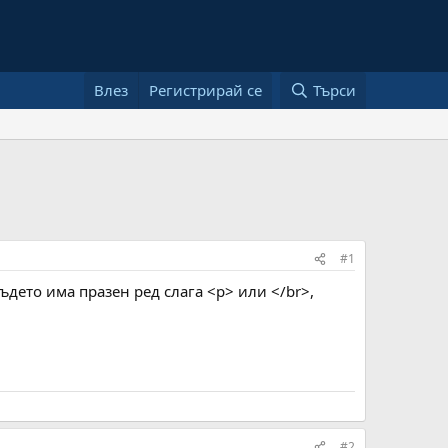
Влез
Регистрирай се
Търси
#1
дето има празен ред слага <p> или </br>,
#2