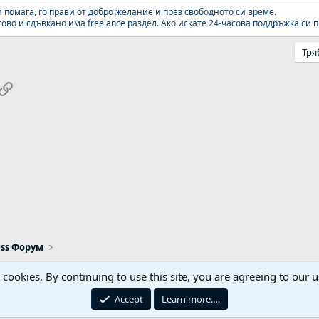
 помага, го прави от добро желание и през свободното си време.
во и сдъвкано има freelance раздел. Ако искате 24-часова поддръжка си п
Тря
pp
ail
Link
ss Форум
s cookies. By continuing to use this site, you are agreeing to our u
Реклама / Advertising
Контакти
Общи правил
Accept
Learn more.…
iemach.com © 2006-2026. Hosting by: