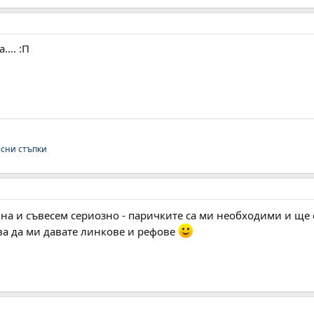
... :П
есни стъпки
а и съвесем сериозно - паричките са ми необходими и ще с
бва да ми давате линкове и рефове