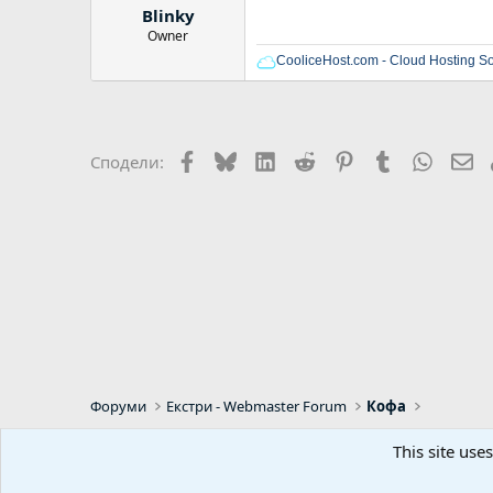
Blinky
Owner
CooliceHost.com - Cloud Hosting So
Facebook
Bluesky
LinkedIn
Reddit
Pinterest
Tumblr
WhatsA
Em
Сподели:
Форуми
Екстри - Webmaster Forum
Кофа
This site use
Default Style
Bulgarian (BG)