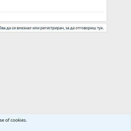
бва да си влезнал или регистриран, за да отговориш тук.
se of cookies.
а
Декларация за поверителност
Помощ
Начало
R
S
S