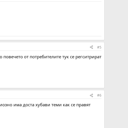
#5
ко повечето от потребителите тук се регситрират
#6
иозно има доста хубави теми как се правят