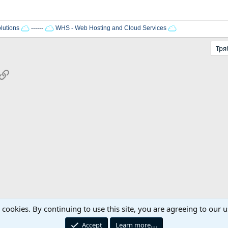
lutions
------
WHS - Web Hosting and Cloud Services
Тря
pp
ail
Link
s cookies. By continuing to use this site, you are agreeing to our u
Реклама / Advertising
Контакти
Общи правил
Accept
Learn more.…