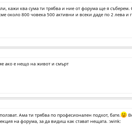
кли, кажи ква сума ти трябва и ние от форума ще я съберем
хме около 800 човека 500 активни и всеки даде по 2 лева и г
ме ако е нещо на живот и смърт
ползват. Ама ти трябва по професионален подхот, бате.
Вс
екция на форума, за да видиш как стават нещата. :wink: