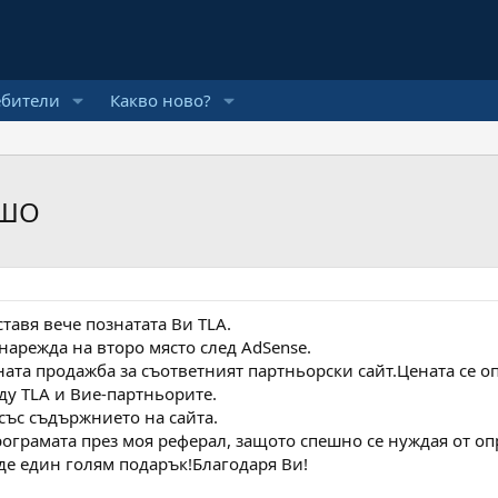
ебители
Какво ново?
ВШО
тавя вече познатата Ви TLA.
нарежда на второ място след AdSense.
ната продажба за съответният партньорски сайт.Цената се о
жду TLA и Вие-партньорите.
със съдържнието на сайта.
рограмата през моя реферал, защото спешно се нуждая от оп
де един голям подарък!Благодаря Ви!