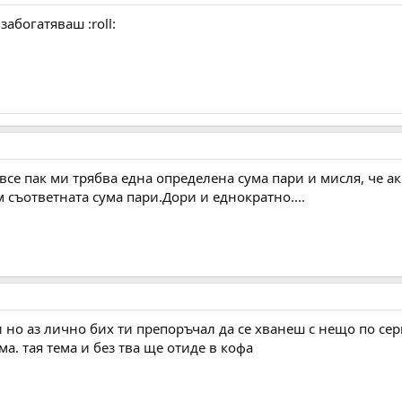
забогатяваш :roll:
 все пак ми трябва една определена сума пари и мисля, че а
 съответната сума пари.Дори и еднократно....
и но аз лично бих ти препоръчал да се хванеш с нещо по сер
а. тая тема и без тва ще отиде в кофа