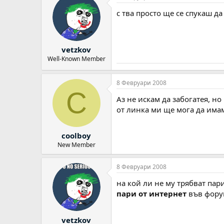
с тва просто ще се спукаш да 
vetzkov
Well-Known Member
8 Февруари 2008
C
Aз не искам да забогатея, но
от линка ми ще мога да имам
coolboy
New Member
8 Февруари 2008
на кой ли не му трябват пар
пари от интернет
във форум
vetzkov