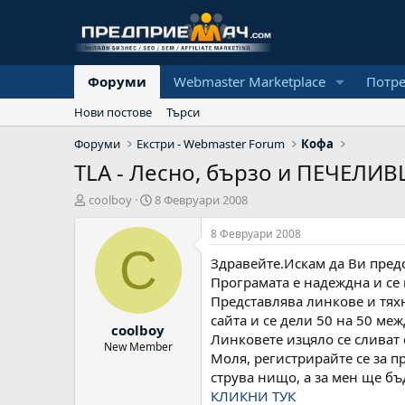
Форуми
Webmaster Marketplace
Потр
Нови постове
Търси
Форуми
Екстри - Webmaster Forum
Кофа
TLA - Лесно, бързо и ПЕЧЕЛИ
А
Н
coolboy
8 Февруари 2008
в
а
т
ч
8 Февруари 2008
о
а
C
Здравейте.Искам да Ви предс
р
л
н
Програмата е надеждна и се 
а
Представлява линкове и тях
д
сайта и се дели 50 на 50 ме
coolboy
а
Линковете изцяло се сливат 
т
New Member
Моля, регистрирайте се за п
а
струва нищо, а за мен ще бъ
КЛИКНИ ТУК