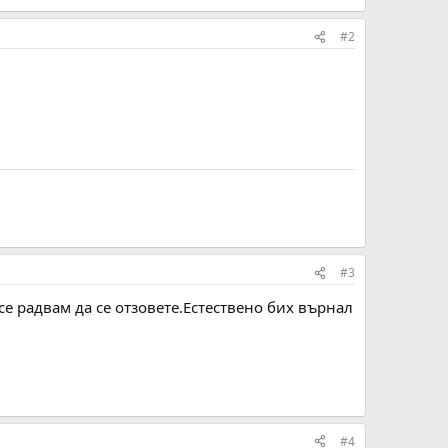
#2
#3
е радвам да се отзовете.Естествено бих върнал
#4