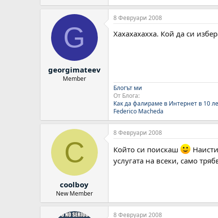
8 Февруари 2008
G
Хахахахахха. Кой да си избера.
georgimateev
Member
Блогът ми
От Блога:
Как да фалираме в Интернет в 10 л
Federico Macheda
8 Февруари 2008
C
Който си поискаш
Наистин
услугата на всеки, само тря
coolboy
New Member
8 Февруари 2008