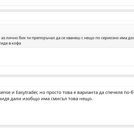
о аз лично бих ти препоръчал да се хванеш с нещо по сериозно има дос
тиде в кофа
ense и Easytrader, но просто това е варианта да спечеля по
 видя дали изобщо има смисъл това нещо.