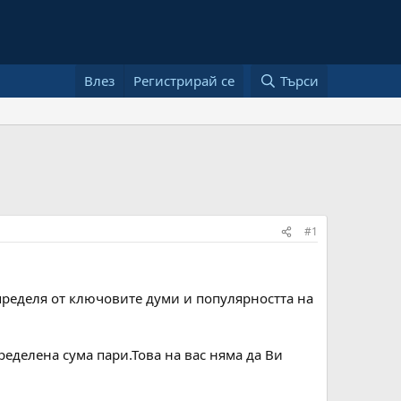
Влез
Регистрирай се
Търси
#1
пределя от ключовите думи и популярността на
ределена сума пари.Това на вас няма да Ви