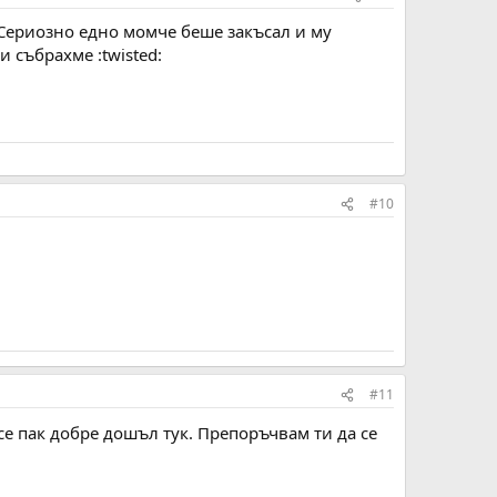
. Сериозно едно момче беше закъсал и му
и събрахме :twisted:
#10
#11
е пак добре дошъл тук. Препоръчвам ти да се