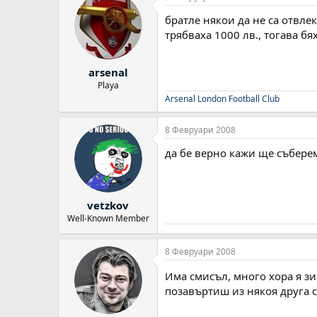
братле някои да не са отвле
трябваха 1000 лв., тогава бя
arsenal
Playa
Arsenal London Football Club
8 Февруари 2008
да бе верно кажи ще събере
vetzkov
Well-Known Member
8 Февруари 2008
Има смисъл, много хора я зи
позавъртиш из някоя друга с