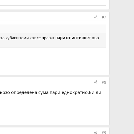
#7
та хубави теми как се правят
пари от интернет
във
#8
-бързо определена сума пари еднократно.Би ли
#9