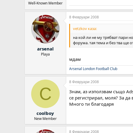
Well-Known Member
8 Февруари 2008
vetzkov каза:
на кой ли не му трябват пари н
форума. тая тема и без тва ще о
arsenal
Playa
мдам
Arsenal London Football Club
8 Февруари 2008
C
Знам, аз използвам също Ads
се регистрирал, моля? За да
Много ти благодаря
coolboy
New Member
8 Февруари 2008