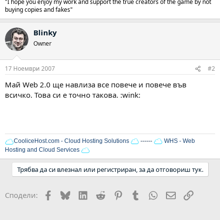
"I hope you enjoy my work and support the true creators of the game by not
buying copies and fakes"
Blinky
Owner
17 Ноември 2007
#2
Май Web 2.0 ще навлиза все повече и повече във
всичко. Това си е точно такова. :wink:
CooliceHost.com - Cloud Hosting Solutions
------
WHS - Web
Hosting and Cloud Services
Трябва да си влезнал или регистриран, за да отговориш тук.
Facebook
Bluesky
LinkedIn
Reddit
Pinterest
Tumblr
WhatsApp
Email
Link
Сподели: