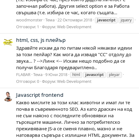
започнал работа). Другия select option е за Работа
свършва (т.е. избира се час, когато същата...
woodmonster
Тема
22 Октомври 2018
javascript
jquery
Отговори: 1
Форум:
Web Development
html, css, js плейър
Здравйте искам да по питам някой някакви идеии
за този пелйар? Как мога да извадя "CC" отдолу до
звука... ? -->Линк <-- Искам нещо подобно да се
получи Благодаря предваритлено..
FLABAR
Тема
9 Юни 2018
html
javascript
pleyar
Отговори: 0
Форум:
Web Development
Javascript frontend
Какво мислите за този клас животни и имат ли те
почва в съвременното SEO. Аз като драскач на код
не съм наясно с последните обновявки на
търсещите машини. Лично за потребителско
преживяване JS-а се сменя плавно, мазно и не
натоварва сървъра с излишни HTML документи. За