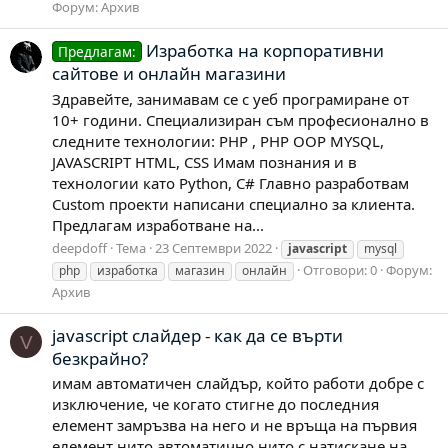
Форум:
Архив
Изработка на корпоративни
Предлагам:
сайтове и онлайн магазини
Здравейте, занимавам се с уеб програмиране от
10+ години. Специализиран съм професионално в
следните технологии: PHP , PHP OOP MYSQL,
JAVASCRIPT HTML, CSS Имам познания и в
технологии като Python, C# Главно разработвам
Custom проекти написани специално за клиента.
Предлагам изработване на...
deepdoff
Тема
23 Септември 2022
javascript
mysql
Отговори: 0
Форум:
php
изработка
магазин
онлайн
Архив
javascript слайдер - как да се върти
V
безкрайно?
имам автоматичен слайдър, който работи добре с
изключение, че когато стигне до последния
елемент замръзва на него и не връща на първия
елемент нито автоматично нито с натискане на