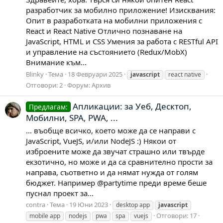
разработчик за мобилно приложение! Изисквания:
Опит в разработката на мобилни приложения с
React и React Native Отлично познаване на
JavaScript, HTML и CSS Умения за работа с RESTful API
и управление на състоянието (Redux/MobX)
Внимание към...
Blinky
Тема
18 Февруари 2025
javascript
react native
Отговори: 2
Форум:
Архив
Апликации: за Уеб, Десктоп,
Предлагам:
Мобилни, SPA, PWA, ...
... въобще всичко, което може да се направи с
JavaScript, VueJS, и/или NodeJS :) Някои от
изброените може да звучат страшно или твърде
екзотично, но може и да са сравнително прости за
направа, съответно и да нямат нужда от голям
бюджет. Например @partytime преди време беше
пуснал проект за...
contra
Тема
19 Юни 2023
desktop app
javascript
Отговори: 17
mobile app
nodejs
pwa
spa
vuejs