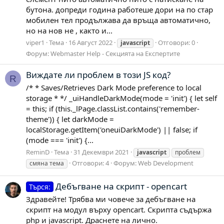
бутона. допреди година работеше дори на по стар
мобилен тел продължава да връща автоматично,
но на нов не , както и...
viper1
Тема
16 Август 2022
Отговори: 0
javascript
Форум:
Webmaster Help - Секцията на Експертите
Виждате ли проблем в този JS код?
R
/* * Saves/Retrieves Dark Mode preference to local
storage * */ _uiHandleDarkMode(mode = 'init') { let self
= this; if (this._lPage.classList.contains('remember-
theme')) { let darkMode =
localStorage.getItem('oneuiDarkMode') || false; if
(mode === 'init') {...
ReminD
Тема
31 Декември 2021
javascript
проблем
Отговори: 4
Форум:
Web Development
смяна тема
Дебъгване на скрипт - opencart
Търся:
Здравейте! Трябва ми човече за дебъгване на
скрипт на модул върху opencart. Скрипта съдържа
php и javascript. Драснете на лично.