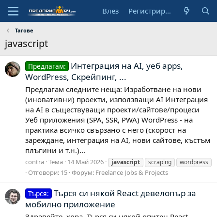
Влез
Регистрирай се
Тагове
javascript
Интеграция на AI, уеб apps,
Предлагам:
WordPress, Скрейпинг, ...
Предлагам следните неща: Изработване на нови
(иновативни) проекти, използващи AI Интеграция
на AI в съществуващи проекти/сайтове/процеси
Уеб приложения (SPA, SSR, PWA) WordPress - на
практика всичко свързано с него (скорост на
зареждане, интеграция на AI, нови сайтове, къстъм
плъгини и т.н.)...
contra
Тема
14 Май 2026
javascript
scraping
wordpress
Отговори: 15
Форум:
Freelance Jobs & Projects
Търся си някой React девелопър за
Търся:
мобилно приложение
Здравейте, хора. Търся си някой опитен React