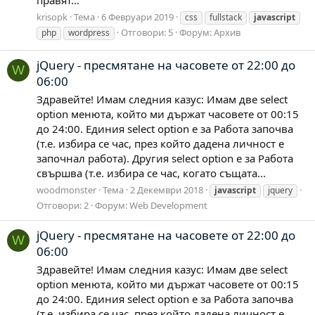
правят...
krisopk
Тема
6 Февруари 2019
css
fullstack
javascript
Отговори: 5
Форум:
Архив
php
wordpress
jQuery - пресмятане на часовете от 22:00 до
W
06:00
Здравейте! Имам следния казус: Имам две select
option менюта, който ми държат часовете от 00:15
до 24:00. Единия select option е за Работа започва
(т.е. избира се час, през който дадена личност е
започнал работа). Другия select option е за Работа
свършва (т.е. избира се час, когато същата...
woodmonster
Тема
2 Декември 2018
javascript
jquery
Отговори: 2
Форум:
Web Development
jQuery - пресмятане на часовете от 22:00 до
W
06:00
Здравейте! Имам следния казус: Имам две select
option менюта, който ми държат часовете от 00:15
до 24:00. Единия select option е за Работа започва
(т.е. избира се час, през който дадена личност е