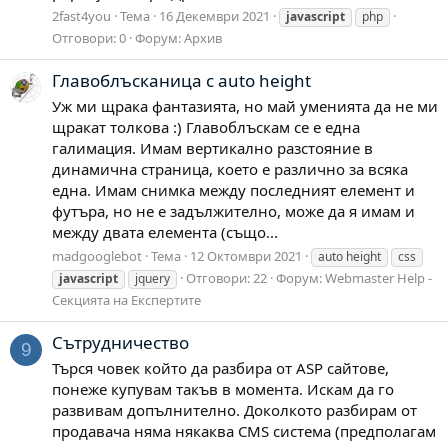
2fast4you
Тема
16 Декември 2021
javascript
php
Отговори: 0
Форум:
Архив
Главоблъсканица с auto height
Уж ми щрака фантазията, но май уменията да не ми
щракат толкова :) Главоблъскам се е една
галимация. Имам вертикално разстояние в
динамична страница, което е различно за всяка
една. Имам снимка между последният елемент и
футъра, но не е задължително, може да я имам и
между двата елемента (също...
madgooglebot
Тема
12 Октомври 2021
auto height
css
Отговори: 22
Форум:
Webmaster Help -
javascript
jquery
Секцията на Експертите
Сътрудничество
9
Търся човек който да разбира от ASP сайтове,
понеже купувам такъв в момента. Искам да го
развивам допълнително. Доколкото разбирам от
продавача няма някаква CMS система (предполагам