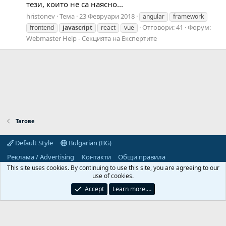
тези, които не са наясно...
hristonev
Тема
23 Февруари 2018
angular
framework
Отговори: 41
Форум:
frontend
javascript
react
vue
Webmaster Help - Секцията на Експертите
Тагове
Default Style
Bulgarian (BG)
Реклама / Advertising
Контакти
Общи правила
Декларация за поверителност
Помощ
Начало
R
This site uses cookies. By continuing to use this site, you are agreeing to our
S
use of cookies.
S
Predpriemach.com © 2006-2026. Hosting by:
Accept
Learn more.…