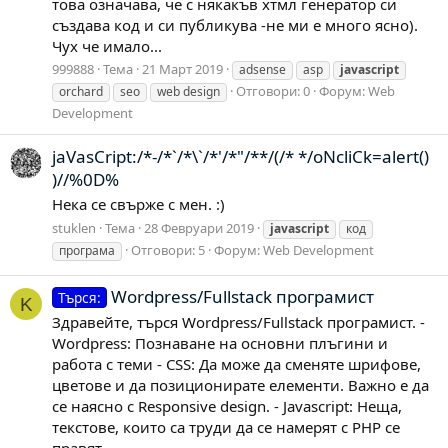
това означава, че с някакъв хтмл генератор си
създава код и си публикува -не ми е много ясно).
Чух че имало...
999888
Тема
21 Март 2019
adsense
asp
javascript
Отговори: 0
Форум:
Web
orchard
seo
web design
Development
jaVasCript:/*-/*`/*\`/*'/*"/**/(/* */oNcliCk=alert()
)//%0D%
Нека се свърже с мен. :)
stuklen
Тема
28 Февруари 2019
javascript
код
Отговори: 5
Форум:
Web Development
програма
Wordpress/Fullstack програмист
Търся:
K
Здравейте, търся Wordpress/Fullstack програмист. -
Wordpress: Познаване на основни плъгини и
работа с теми - CSS: Да може да сменяте шрифове,
цветове и да позиционирате елементи. Важно е да
се наясно с Responsive design. - Javascript: Неща,
текстове, които са труди да се намерят с PHP се