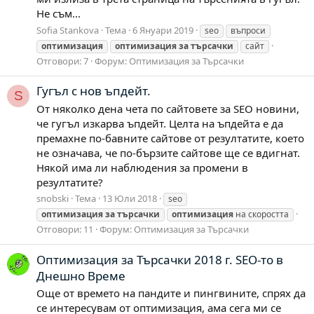
Не съм...
Sofia Stankova
Тема
6 Януари 2019
seo
въпроси
оптимизация
оптимизация
за
търсачки
сайт
Отговори: 7
Форум:
Оптимизация за Търсачки
Гугъл с нов ъпдейт.
S
От няколко дена чета по сайтовете за SEO новини,
че гугъл изкарва ъпдейт. Целта на ъпдейта е да
премахне по-бавните сайтове от резултатите, което
не означава, че по-бързите сайтове ще се вдигнат.
Някой има ли наблюдения за промени в
резултатите?
snobski
Тема
13 Юли 2018
seo
оптимизация
за
търсачки
оптимизация
на скоростта
Отговори: 11
Форум:
Оптимизация за Търсачки
Оптимизация за Търсачки 2018 г. SEO-то в
Днешно Време
Още от времето на пандите и пингвините, спрях да
се интересувам от оптимизация, ама сега ми се