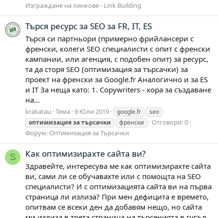
Изграждане на линкове - Link Building
Търся ресурс за SEO за FR, IT, ES
Търся си партньори (примерно фрийлансери с
френски, колеги SEO специалисти с опит с френски
кампании, или агенция, с подобен опит) за ресурс,
та да сторя SEO (оптимизация за търсачки) за
проект на френски за Google.fr Аналогично и за ES
и IT За неща като: 1. Copywriters - хора за създаване
на...
krakatau
Тема
9 Юли 2019
google.fr
seo
Отговори: 0
оптимизация
за
търсачки
френски
Форум:
Оптимизация за Търсачки
Как оптимизирахте сайта ви?
S
Здравейте, интересува ме как оптимизирахте сайта
ви, сами ли се обучавахте или с помощта на SEO
специалисти? И с оптимизацията сайта ви на първа
страница ли излиза? При мен дефицита е времето,
опитвам се всеки ден да добавям нещо, но сайта
ми излиза в трета страница на търсенията в гугъл.