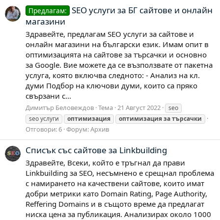
SEO услуги за БГ сайтове и онлайн
Предлагам:
магазини
Здравейте, предлагам SEO услуги за сайтове и
онлайн магазини на български език. Имам опит в
оптимизацията на сайтове за търсачки и основно
за Google. Вие можете да се възползвате от пакетна
услуга, която включва следното: - Анализ на кл.
думи Подбор на ключови думи, които са пряко
свързани с...
Димитър Беловеждов
Тема
21 Август 2022
seo
seo услуги
оптимизация
оптимизация
за
търсачки
Отговори: 6
Форум:
Архив
Списък със сайтове за Linkbuilding
Здравейте, Всеки, който е тръгнал да прави
Linkbuilding за SEO, несъмнено е срещнал проблема
с намирането на качествени сайтове, които имат
добри метрики като Domain Rating, Page Authority,
Reffering Domains и в същото време да предлагат
ниска цена за публикация. Анализирах около 1000