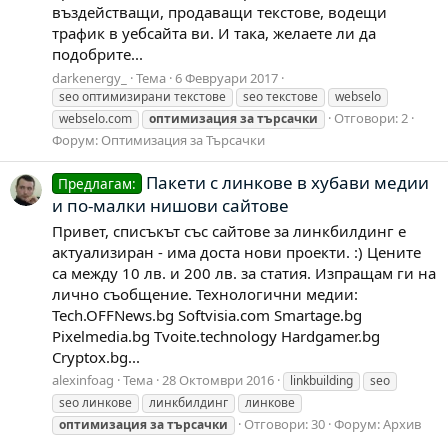
въздействащи, продаващи текстове, водещи
трафик в уебсайта ви. И така, желаете ли да
подобрите...
darkenergy_
Тема
6 Февруари 2017
seo оптимизирани текстове
seo текстове
webselo
Отговори: 2
webselo.com
оптимизация
за
търсачки
Форум:
Оптимизация за Търсачки
Пакети с линкове в хубави медии
Предлагам:
и по-малки нишови сайтове
Привет, списъкът със сайтове за линкбилдинг е
актуализиран - има доста нови проекти. :) Цените
са между 10 лв. и 200 лв. за статия. Изпращам ги на
лично съобщение. Технологични медии:
Tech.OFFNews.bg Softvisia.com Smartage.bg
Pixelmedia.bg Tvoite.technology Hardgamer.bg
Cryptox.bg...
alexinfoag
Тема
28 Октомври 2016
linkbuilding
seo
seo линкове
линкбилдинг
линкове
Отговори: 30
Форум:
Архив
оптимизация
за
търсачки