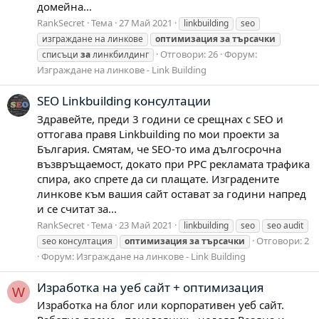
домейна...
RankSecret
Тема
27 Май 2021
linkbuilding
seo
изграждане на линкове
оптимизация
за
търсачки
Отговори: 26
Форум:
списъци
за
линкбилдинг
Изграждане на линкове - Link Building
SEO Linkbuilding консултации
Здравейте, преди 3 години се срещнах с SEO и
оттогава правя Linkbuilding по мои проекти за
България. Смятам, че SEO-то има дългосрочна
възвръщаемост, докато при PPC рекламата трафика
спира, ако спрете да си плащате. Изградените
линкове към вашия сайт остават за години напред
и се считат за...
RankSecret
Тема
23 Май 2021
linkbuilding
seo
seo audit
Отговори: 2
seo консултация
оптимизация
за
търсачки
Форум:
Изграждане на линкове - Link Building
Изработка на уеб сайт + оптимизация
W
Изработка на блог или корпоративен уеб сайт.