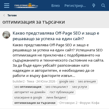
Влез
Регистрирай се
Тагове
оптимизация за търсачки
Какво представлява Off-Page SEO и защо е
решаващо за успеха на един сайт?
Какво представлява Off-Page SEO и защо е
решаващо за успеха на един сайт? Успешната SEO
оптимизация не приключва с подобряването на
съдържанието и техническото състояние на сайта.
За да бъде един уебсайт разпознаван като
надежден и авторитетен, е необходимо да се
работи и върху факторите извън...
bulider2
Тема
24 Юли 2026
google seo
seo агенция
seo
оптимизация
seo специалист
seo услуги
авторитет на домейн
гост публикации
класиране в google
линк билдинг
Отговори: 2
Форум:
Кофа
оптимизация
за
търсачки