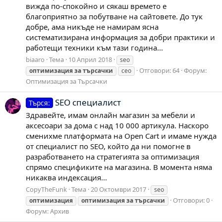
вижда по-спокойно и сякаш времето е
благоприятно за побутване на сайтовете. До тук
добре, ама никъде не намирам ясна
систематизирана информация за добри практики и
работещи техники към тази година...
biaaro
Тема
10 Април 2018
seo
Отговори: 64
Форум:
оптимизация
за
търсачки
сео
Оптимизация за Търсачки
SEO специалист
Търся:
Здравейте, имам онлайн магазин за мебели и
аксесоари за дома с над 10 000 артикула. Наскоро
сменихме платформата на Open Cart и имаме нужда
от специалист по SEO, който да ни помогне в
разработването на стратегията за оптимизация
спрямо спецификите на магазина. В момента няма
никаква индексация...
CopyTheFunk
Тема
20 Октомври 2017
seo
Отговори: 0
оптимизация
оптимизация
за
търсачки
Форум:
Архив