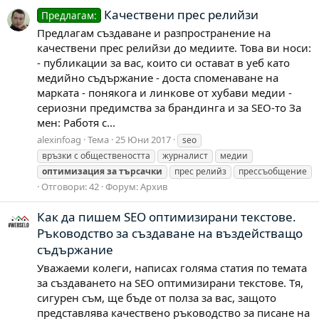
Качествени прес релийзи
Предлагам:
Предлагам създаване и разпространение на
качествени прес релийзи до медиите. Това ви носи:
- публикации за вас, които си остават в уеб като
медийно съдържание - доста споменаване на
марката - понякога и линкове от хубави медии -
сериозни предимства за брандинга и за SEO-то За
мен: Работя с...
alexinfoag
Тема
25 Юни 2017
seo
връзки с обществеността
журналист
медии
оптимизация
за
търсачки
прес релийз
прессъобщение
Отговори: 42
Форум:
Архив
Как да пишем SEO оптимизирани текстове.
Ръководство за създаване на въздействащо
съдържание
Уважаеми колеги, написах голяма статия по темата
за създаването на SEO оптимизирани текстове. Тя,
сигурен съм, ще бъде от полза за вас, защото
представлява качествено ръководство за писане на