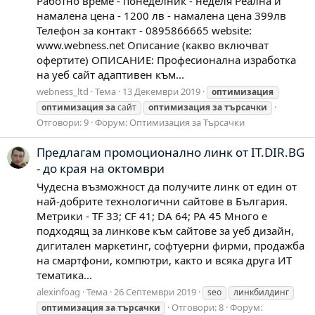
Работно време - понеделник - неделя Реална и
намалена цена - 1200 лв - намалена цена 399лв
Телефон за контакт - 0895866665 website:
www.webness.net Описание (какво включват
офертите) ОПИСАНИЕ: Професионална изработка
на уеб сайт адаптивен към...
webness_ltd
Тема
13 Декември 2019
оптимизация
оптимизация
за
сайт
оптимизация
за
търсачки
Отговори: 9
Форум:
Оптимизация за Търсачки
Предлагам промоционално линк от IT.DIR.BG
- до края на октомври
Чудесна възможност да получите линк от един от
най-добрите технологични сайтове в България.
Метрики - TF 33; CF 41; DA 64; PA 45 Много е
подходящ за линкове към сайтове за уеб дизайн,
дигитален маркетинг, софтуерни фирми, продажба
на смартфони, компютри, както и всяка друга ИТ
тематика...
alexinfoag
Тема
26 Септември 2019
seo
линкбилдинг
Отговори: 8
Форум:
оптимизация
за
търсачки