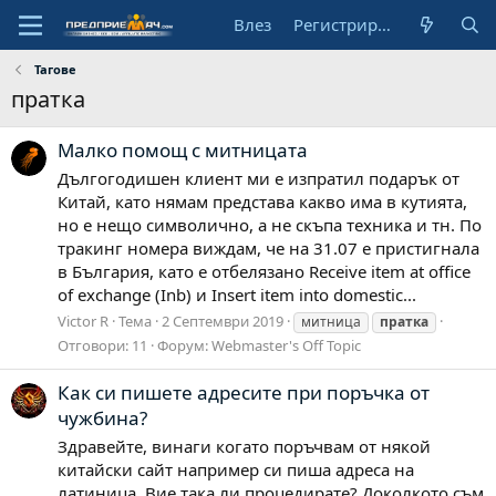
Влез
Регистрирай се
Тагове
пратка
Малко помощ с митницата
Дългогодишен клиент ми е изпратил подарък от
Китай, като нямам представа какво има в кутията,
но е нещо символично, а не скъпа техника и тн. По
тракинг номера виждам, че на 31.07 е пристигнала
в България, като е отбелязано Receive item at office
of exchange (Inb) и Insert item into domestic...
Victor R
Тема
2 Септември 2019
митница
пратка
Отговори: 11
Форум:
Webmaster's Off Topic
Как си пишете адресите при поръчка от
чужбина?
Здравейте, винаги когато поръчвам от някой
китайски сайт например си пиша адреса на
латиница. Вие така ли процедирате? Доколкото съм