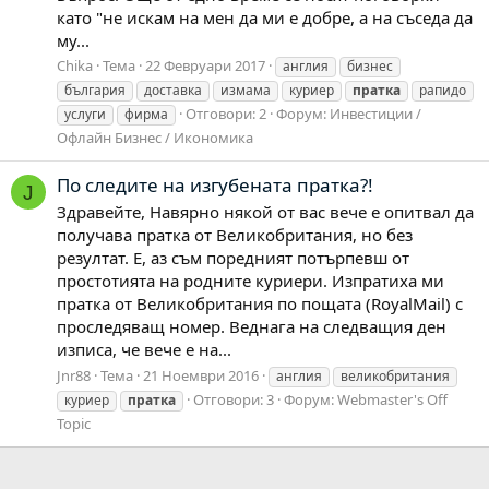
като "не искам на мен да ми е добре, а на съседа да
му...
Chika
Тема
22 Февруари 2017
англия
бизнес
българия
доставка
измама
куриер
пратка
рапидо
Отговори: 2
Форум:
Инвестиции /
услуги
фирма
Офлайн Бизнес / Икономика
По следите на изгубената пратка?!
J
Здравейте, Навярно някой от вас вече е опитвал да
получава пратка от Великобритания, но без
резултат. Е, аз съм поредният потърпевш от
простотията на родните куриери. Изпратиха ми
пратка от Великобритания по пощата (RoyalMail) с
проследяващ номер. Веднага на следващия ден
изписа, че вече е на...
Jnr88
Тема
21 Ноември 2016
англия
великобритания
Отговори: 3
Форум:
Webmaster's Off
куриер
пратка
Topic