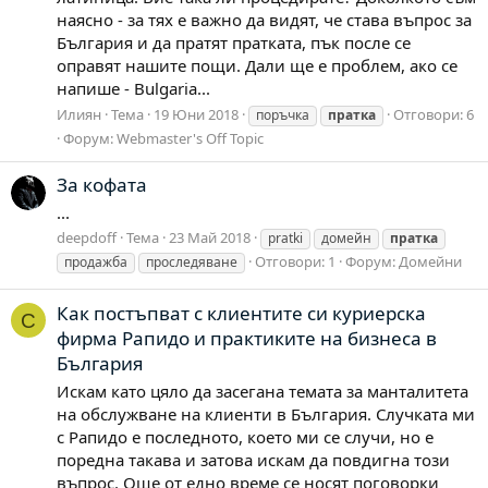
наясно - за тях е важно да видят, че става въпрос за
България и да пратят пратката, пък после се
оправят нашите пощи. Дали ще е проблем, ако се
напише - Bulgaria...
Илиян
Тема
19 Юни 2018
Отговори: 6
поръчка
пратка
Форум:
Webmaster's Off Topic
За кофата
...
deepdoff
Тема
23 Май 2018
pratki
домейн
пратка
Отговори: 1
Форум:
Домейни
продажба
проследяване
Как постъпват с клиентите си куриерска
C
фирма Рапидо и практиките на бизнеса в
България
Искам като цяло да засегана темата за манталитета
на обслужване на клиенти в България. Случката ми
с Рапидо е последното, което ми се случи, но е
поредна такава и затова искам да повдигна този
въпрос. Още от едно време се носят поговорки