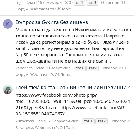
rujel
Тема
16 Декември 2020
Отговори: 11
таг1
таг2
Форум:
Webmaster's Off Topic
Въпрос за букита без лиценз
K
Малко хазарт да зачекна :) Някой има ли идея какво
точно представлява законът за хазарта. Накратко -
искам да се регистрирам в едно буки. Няма лиценз
за БГ и сайтът му не е достъпен от България. Във
faq БГ не е забранена. Говорих с тях и ми казаха
щом държавата ти не е в нашия списък и...
kanadeca
Тема
10 Март 2019
Отговори: 10
таг1
таг2
Форум:
Webmaster's Off Topic
Глей глей ко ста бра / Виновни или невинни ?
https://www.facebook.com/photo.php?
fbid=10205402619981115&set=pcb.10205402624021
216&type=3&theater https://www.facebook.com/ART-
93-159655104074967/
Yurnero99
Тема
7 Февруари 2019
Отговори:
таг 1
таг2
8
Форум:
Webmaster's Off Topic