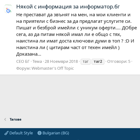
Някой с информация за информатор.бг
Не престават да звънят на мен, на мои клиенти и
на приятели с бизнес за да предлагат услугите си.
Пишат и безброй имейли с уникум оферти.... ДОбре
сега, аз да питам някой имал ли е общо с тях,
наистина ли имат доста ключови думи в топ ? :D И
наистина ли ( цитирам част от техен имейл )
Доказана...
СЕО БГ
Тема
28 Ноември 2018
Отговори: 5
таг
таг2
Форум:
Webmaster's Off Topic
Тагове
Default Style
Bulgarian (BG)