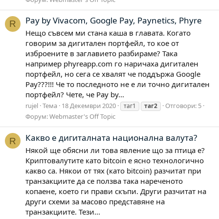
Pay by Vivacom, Google Pay, Paynetics, Phyre
R
Нещо съвсем ми стана каша в главата. Когато
говорим за дигитален портфейл, то кое от
изброените в заглавието разбираме? Така
например phyreapp.com го наричаха дигитален
портфейл, но сега се хвалят че поддържа Google
Pay???!!! Че то последното не е ли точно дигитален
портфейл? Чете, че Pay by...
rujel
Тема
18 Декември 2020
Отговори: 5
таг1
таг2
Форум:
Webmaster's Off Topic
Какво е дигиталната национална валута?
R
Някой ще обясни ли това явление що за птица е?
Криптовалутите като bitcoin е ясно технологично
какво са. Някои от тях (като bitcoin) разчитат при
транзакциите да се ползва така нареченото
копаене, което ги прави скъпи. Други разчитат на
други схеми за масово представяне на
транзакциите. Тези...