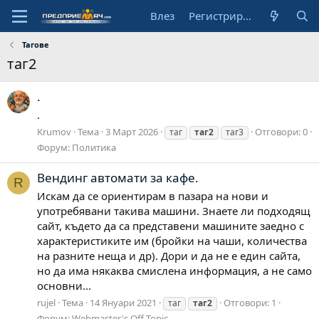
Влез
Регистрирай се
Тагове
таг2
.
.
Krumov
Тема
3 Март 2026
Отговори: 0
таг
таг2
таг3
Форум:
Политика
Вендинг автомати за кафе.
R
Искам да се ориентирам в пазара на нови и
употребявани такива машини. Знаете ли подходящ
сайт, където да са представени машините заедно с
характеристиките им (бройки на чаши, количества
на разните неща и др). Дори и да не е един сайта,
но да има някаква смислена информация, а не само
основни...
rujel
Тема
14 Януари 2021
Отговори: 1
таг
таг2
Форум:
Webmaster's Off Topic