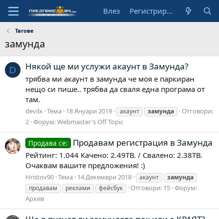
Влез
Регистрирай се
Тагове
замунда
Някой ще ми услужи акаунт в Замунда?
D
трябва ми акаунт в замунда че моя е паркиран
нещо си пише.. трябва да сваля една програма от
там.
devilx
Тема
18 Януари 2019
Отговори:
акаунт
замунда
2
Форум:
Webmaster's Off Topic
Продавам регистрация в Замунда
Продава се:
Рейтинг: 1.044 Качено: 2.49ТВ. / Свалено: 2.38ТВ.
Очаквам вашите предложения! :)
Hristov90
Тема
14 Декември 2018
акаунт
замунда
Отговори: 15
Форум:
продавам
реклами
фейсбук
Архив