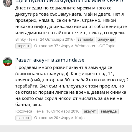
Ще я пуснат ли замундата пак или е КРАЯТ?
Днес гледам по социалните мрежи много се
дискутира това със Замундата. Май и двете. Нет я
проверих, няма я, .се си е там. Странно. Някой
някакво инфо да има...ако някои от собствениците
или админите на сайтовете чете, нека да сподели.
Blinky
Тема
24 Октомври 2016
zamunda
замунда
Отговори: 37
Форум:
Webmaster's Off Topic
торент
Развит акаунт в zamunda.se
Продавам много развит акаунт в замунда.се
(оригиналната замунда). Коефициент над 11,
качено(сийднато) над 30 терабайта и свалено над 2
терабайта. Бил съм и ъплоудър с този профил, но
се отказах поради липса на време. Давам и снимка
на която съм скрил някои от числата, за да не ме
баннат, ако...
Rozoveca
Тема
16 Октомври 2016
акаунт
замунда
Отговори: 20
Форум:
Кофа
развит