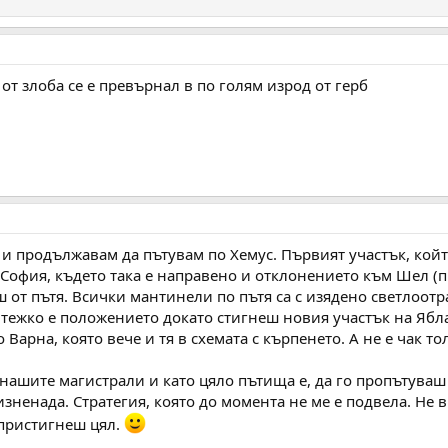
от злоба се е превърнал в по голям изрод от герб
и продължавам да пътувам по Хемус. Първият участък, който
 София, където така е направено и отклонението към Шел (п
 от пътя. Всички мантинели по пътя са с изядено светлоотр
 тежко е положението докато стигнеш новия участък на Ябла
Варна, която вече и тя в схемата с кърпенето. А не е чак то
а нашите магистрали и като цяло пътища е, да го пропътуваш 
изненада. Стратегия, която до момента не ме е подвела. Не в
 пристигнеш цял.