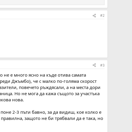
#2
#3
 не е много ясно на къде отива самата
реди Джъмбо), че с малко по-голяма скорост
азители, повечето ръждясали, а на места дори
ница. Но не мога да кажа същото за участъка
лкова нова.
поне 2-3 пъти бавно, за да видиш, кое колко е
 правилна, защото не би трябвали да е така, но