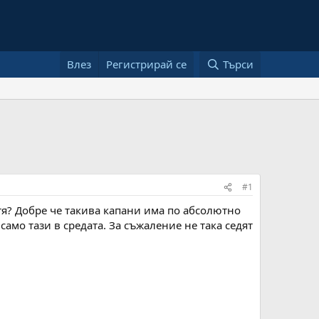
Влез
Регистрирай се
Търси
#1
тя? Добре че такива капани има по абсолютно
само тази в средата. За съжаление не така седят