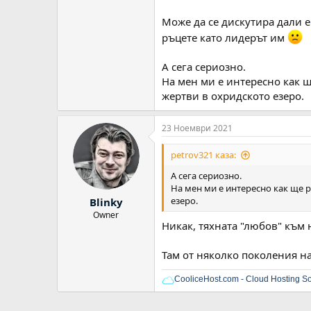
Може да се дискутира дали 
ръцете като лидерът им
А сега сериозно.
На мен ми е интересно как щ
жертви в охридското езеро.
23 Ноември 2021
petrov321 каза:
А сега сериозно.
На мен ми е интересно как ще 
езеро.
Blinky
Owner
Никак, тяхната "любов" към 
Там от няколко поколения наз
CooliceHost.com - Cloud Hosting So