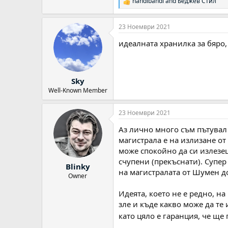
nandibandi
and
Беджев Стил
Р
е
а
23 Ноември 2021
к
ц
идеалната хранилка за бяро, 
и
и
:
Sky
Well-Known Member
23 Ноември 2021
Аз лично много съм пътувал 
магистрала е на излизане от
може спокойно да си излезеш
счупени (прекъснати). Супер
Blinky
на магистралата от Шумен до 
Owner
Идеята, което не е редно, н
зле и къде какво може да те 
като цяло е гаранция, че ще