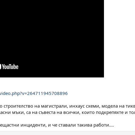
/video.php?v=264711945708896
 строителство на магистрали, инхаус схеми, модела на тиквит
асни мъки, са на съвеста на всички, които подкрепяхте и т
нещастни инциденти, и че ставали такива работи....