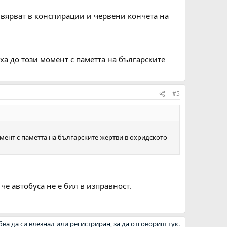
 вярват в конспирации и червени кончета на
ха до този момент с паметта на българските
#5
мент с паметта на българските жертви в охридското
че автобуса не е бил в изправност.
бва да си влезнал или регистриран, за да отговориш тук.