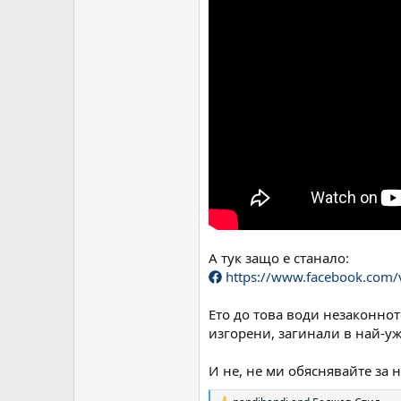
А тук защо е станало:
https://www.facebook.com
Ето до това води незаконното
изгорени, загинали в най-уж
И не, не ми обяснявайте за 