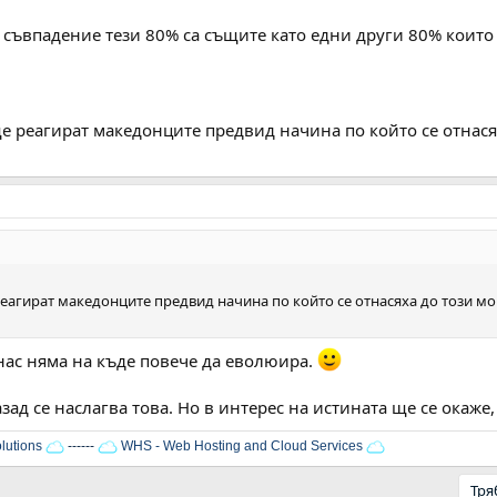
е съвпадение тези 80% са същите като едни други 80% които
е реагират македонците предвид начина по който се отнася
реагират македонците предвид начина по който се отнасяха до този мо
нас няма на къде повече да еволюира.
ад се наслагва това. Но в интерес на истината ще се окаже, 
lutions
------
WHS - Web Hosting and Cloud Services
Тря