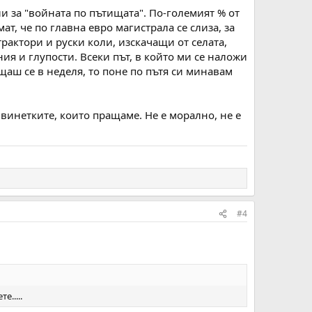
и за "войната по пътищата". По-големият % от
, че по главна евро магистрала се слиза, за
трактори и руски коли, изскачащи от селата,
я и глупости. Всеки път, в който ми се наложи
ъщаш се в неделя, то поне по пътя си минавам
 винетките, които пращаме. Не е морално, не е
#4
:
е.....