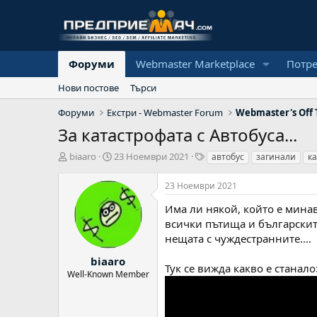
Форуми
Webmaster Marketplace
Потр
Нови постове
Търси
Форуми
Екстри - Webmaster Forum
Webmaster's Off 
За катастрофата с Автобуса...
А
Н
Т
biaaro
23 Ноември 2021
автобус
загинали
к
в
а
а
т
ч
г
23 Ноември 2021
о
а
о
р
л
в
Има ли някой, който е минав
н
е
всички пътища и българските
а
нещата с чуждестранните....
д
а
biaaro
Тук се вижда какво е станало
т
Well-Known Member
а