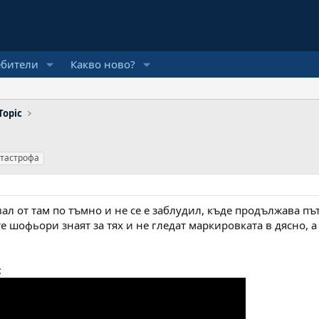
ебители
Какво ново?
Topic
атастрофа
ал от там по тъмно и не се е заблудил, къде продължава пъ
 шофьори знаят за тях и не гледат маркировката в дясно, а 
: