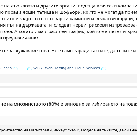
е на държавата и другите органи, водеща всячески кампани
 поради лоши пътища и шофьори, които не могат да приемат
, който е задръстен от товарни камиони и всякакви каруци, 
я път на държавата. И следват нерви, рискови изпреварвани
 това. А когато има и засилен трафик, който е в петък и вр
да преувеличавам.
 не заслужаваме това. Не е само заради таксите, данъците и
lutions
------
WHS - Web Hosting and Cloud Services
не на мнозинството (80%) е виновно за избирането на това
роителство на магистрали, инхаус схеми, модела на тиквите, да си знает