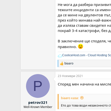
Не мога да разбера призивит
тежките инциденти са именно
да се мине на двулентов път
през който минава най-важни
да изляза ставам свидетел на
покрай 3-4 катастрофи, без 
В заключение ще споделя, че
правилно.
CooliceHost.com - Cloud Hosting So
biaaro
Р
е
а
23 Ноември 2021
к
P
ц
Според мен начина на мисле
и
и
:
biaaro каза:
petrov321
Ето до това води незаконното ст
Well-Known Member