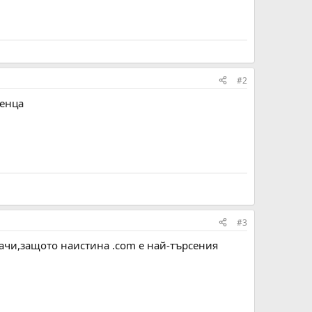
#2
ренца
#3
рачи,защото наистина .com е най-търсения