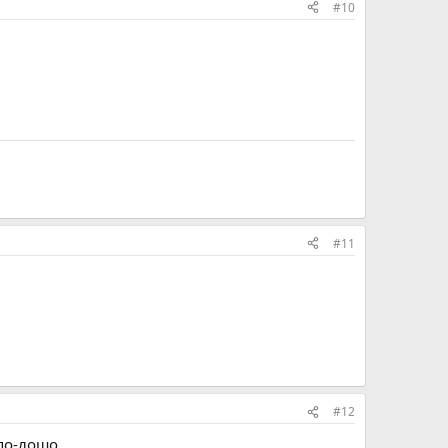
#10
#11
#12
 по-лошо