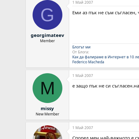
1 Май 2007
G
Еми аз пък не съм съгласен,
georgimateev
Member
Блогът ми
От Блога:
Как да фалираме в Интернет в 10 л
Federico Macheda
1 Май 2007
M
е защо пък не си съгласен.на
missy
New Member
1 Май 2007
Според мен най-важното е съ