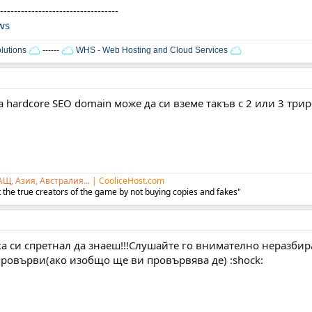
----------------------------------
ews
lutions
------
WHS - Web Hosting and Cloud Services
а hardcore SEO domain може да си вземе такъв с 2 или 3 три
АЩ, Азия, Австралия...
|
CooliceHost.com
 the true creators of the game by not buying copies and fakes"
ка си спретнал да знаеш!!!Слушайте го внимателно неразби
ровърви(ако изобщо ще ви провървява де) :shock: