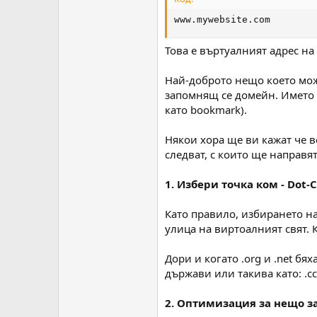
www.mywebsite.com
Това е въртуалният адрес на
Най-доброто нещо което може
запомнящ се домейн. Името н
като bookmark).
Някои хора ще ви кажат че в
следват, с които ще направя
1. Избери точка ком - Dot-
Като правило, избирането на
улица на виртоалният свят. 
Дори и когато .org и .net бях
държави или такива като: .cc, 
2. Оптимизация за нещо 