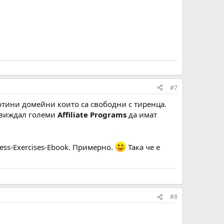
#7
 готини домейни които са свободни с тиренца.
м виждал големи
Affiliate Programs
да имат
ness-Exercises-Ebook. Примерно.
Така че е
#8