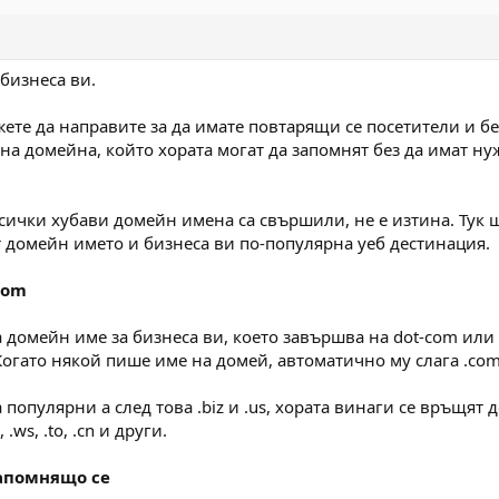
 бизнеса ви.
те да направите за да имате повтарящи се посетители и бе
а домейна, който хората могат да запомнят без да имат нуж
сички хубави домейн имена са свършили, не е изтина. Тук 
т домейн името и бизнеса ви по-популярна уеб дестинация.
Com
 домейн име за бизнеса ви, което завършва на dot-com или .
Когато някой пише име на домей, автоматично му слага .com
а популярни а след това .biz и .us, хората винаги се връщят 
.ws, .to, .cn и други.
запомнящо се