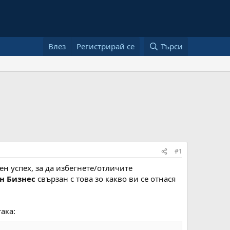
Влез
Регистрирай се
Търси
#1
ен успех, за да избегнете/отличите
н Бизнес
свързан с това зо какво ви се отнася
ака: