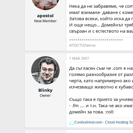
Нека да не забравяме, че co
имат взимане- даване с коме
apostol
Затова всеки, който иска да
New Member
И още нещо... Домейнът трябв
свързан и с естеството на в
**************************
АПОСТОЛинчо
1 Май 2007
Да съгласен съм че .com е н
голямо разнообразие от раз
черта, като напримерно ако 
изчезващо животно е хубаво 
Blinky
Owner
Също така е прието за универ
- .fm .... и т.н. Така че ак
домейн за това. :roll:
CooliceHost.com - Cloud Hosting So