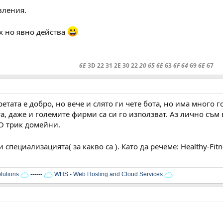
вления.
ех но явно действа
6E
3D 22 31 2E 30 22
20 65 6E
63
6F 64
69
6E
67
иретата е добро, но вече и слято ги чете бота, но има много
а, даже и големите фирми са си го използват. Аз лично съ
EO трик домейни.
 специализацията( за какво са ). Като да речеме: Healthy-Fit
lutions
------
WHS - Web Hosting and Cloud Services