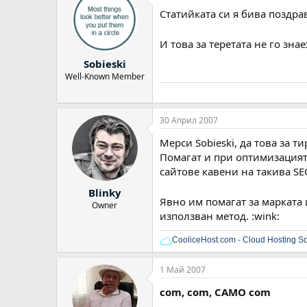
Статийката си я бива поздра
И това за теретата не го зна
Sobieski
Well-Known Member
30 Април 2007
Мерси Sobieski, да това за т
Помагат и при оптимизацият
сайтове кавени на такива S
Blinky
Явно им помагат за марката и
Owner
използван метод. :wink:
CooliceHost.com - Cloud Hosting So
1 Май 2007
com, com, САМО com