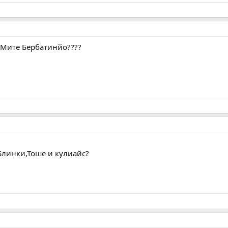
а Мите Бербатинйо????
Блинки,Тоше и кулиайс?