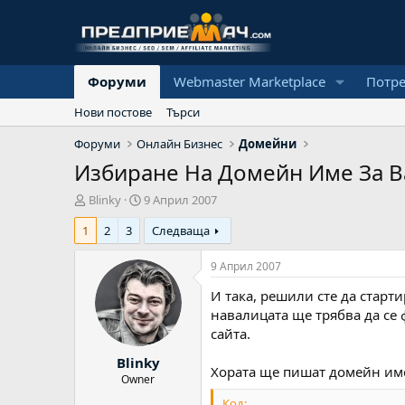
Форуми
Webmaster Marketplace
Потр
Нови постове
Търси
Форуми
Онлайн Бизнес
Домейни
Избиране На Домейн Име За 
А
Н
Blinky
9 Април 2007
в
а
1
2
3
Следваща
т
ч
о
а
р
л
9 Април 2007
н
И така, решили сте да старт
а
д
навалицата ще трябва да се
а
сайта.
т
Blinky
а
Хората ще пишат домейн имет
Owner
Код: