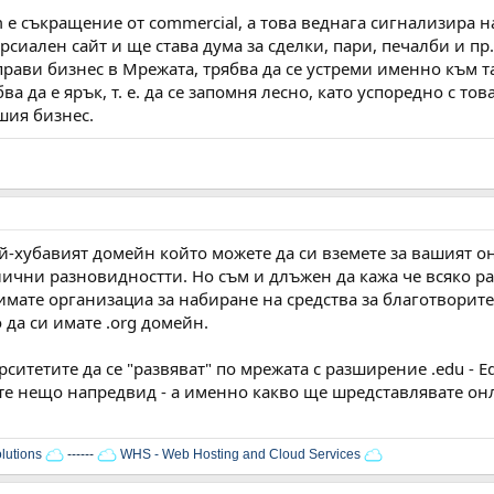
m е съкращение от commercial, а това веднага сигнализира н
рсиален сайт и ще става дума за сделки, пари, печалби и пр.
 прави бизнес в Мрежата, трябва да се устреми именно към 
а да е ярък, т. е. да се запомня лесно, като успоредно с тов
ашия бизнес.
ай-хубавият домейн който можете да си вземете за вашият 
лични разновидностти. Но съм и длъжен да кажа че всяко 
имате организациа за набиране на средства за благотворит
да си имате .org домейн.
ситетите да се "развяват" по мрежата с разширение .edu - Edu
о имате нещо напредвид - а именно какво ще шредставлявате о
lutions
------
WHS - Web Hosting and Cloud Services