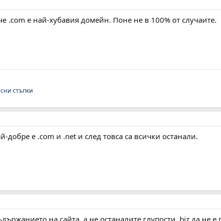
 че .com е най-хубавия домейн. Поне не в 100% от случаите.
есни стъпки
й-добре е .com и .net и след товса са всички останали.
държанието на сайта, а не останалите глупости .biz да не е