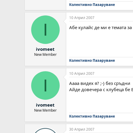
Колективно Пазаруване
10 Април 2007
I
Абе кулайс де ми е темата з
ivomeet
New Member
Колективно Пазаруване
10 Април 2007
I
Аааа видех я? ;-) без сръдни
Айде довечера с клубеца бе 
ivomeet
New Member
Колективно Пазаруване
30 Април 2007