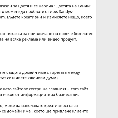
агазин за цветя и се нарича "Цветята на Санди"
ето можете да пробвате с тире: Sandys-
.com. Бъдете креативни и измислете нещо, което
агат някакси за привличане на повече безплатен
та на всяка реклама или видео продукт.
мете същото домейн име с тиретата между
тат се и двете ключови думи).
като сайтове сестри на главният - .com сайт.
за някоя от информациите за бизнеса ви.
но, може да използвате креативността си
 се домейн име , което ще привлече клиенто