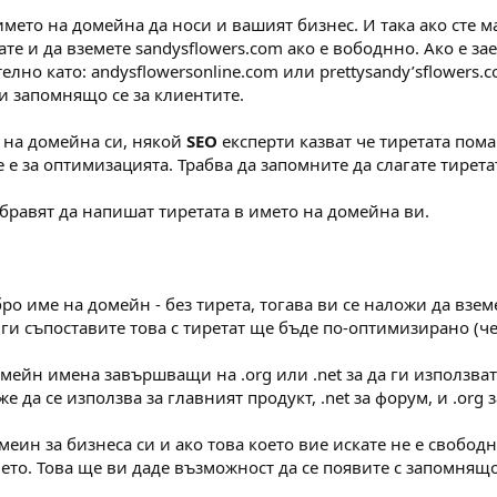
името на домейна да носи и вашият бизнес. И така ако сте м
тате и да вземете sandysflowers.com ако е вободнно. Ако е за
елно като: andysflowersonline.com или prettysandy’sflowers
и запомнящо се за клиентите.
о на домейна си, някой
SEO
експерти казват че тиретата пом
е е за оптимизацията. Трабва да запомните да слагате тирета
бравят да напишат тиретата в името на домейна ви.
ро име на домейн - без тирета, тогава ви се наложи да взе
 ги съпоставите това с тиретат ще бъде по-оптимизирано (че
мейн имена завършващи на .org или .net за да ги използвате 
 да се използва за главният продукт, .net за форум, и .org 
меин за бизнеса си и ако това което вие искате не е свобод
то. Това ще ви даде възможност да се появите с запомнящо