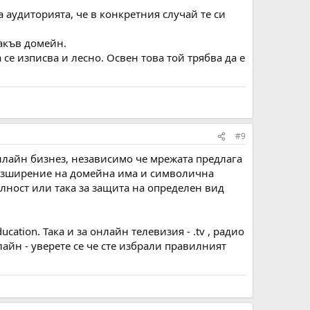
а аудиторията, че в конкретния случай те си
такъв домейн.
а се изписва и лесно. Освен това той трябва да е
#9
онлайн бизнез, независимо че мрежата предлага
разширение на домейна има и символична
елност или така за защита на определен вид
cation. Така и за онлайн телевизия - .tv , радио
нлайн - уверете се че сте избрали правилният