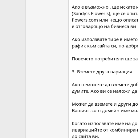
Ако е възможно , ще искате 
(Sandy’s Flower’s), ще се опи
flowers.com или нещо описат
е отговарящо на бизнеса ви 
Ако използвате тире в имет
рафик към сайта си, по-добр
Повечето потребители ще за
3. Вземете друга вариация
Ако неможете да вземете доб
думите. Ако ви се наложи да
Может да вземете и други до
Вашият .com домейн име може
Когато използвате име на до
ивариацийте от комбиниране
до сайта ви.