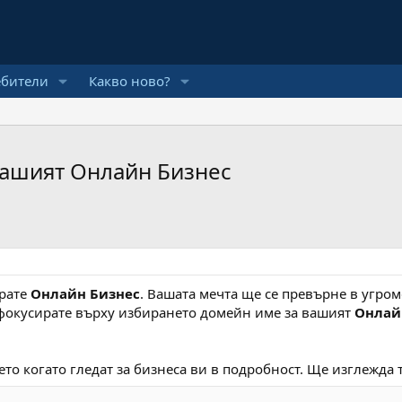
ебители
Какво ново?
Вашият Онлайн Бизнес
ирате
Онлайн Бизнес
. Вашата мечта ще се превърне в угром
 фокусирате върху избирането домейн име за вашият
Онлай
о когато гледат за бизнеса ви в подробност. Ще изглежда т