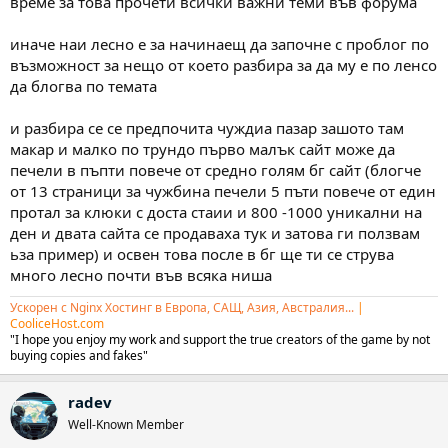
време за това прочети всички важни теми във форума
иначе наи лесно е за начинаещ да започне с проблог по
възможност за нещо от което разбира за да му е по ленсо
да блогва по темата
и разбира се се предпочита чуждиа пазар зашото там
макар и малко по трундо първо малък сайт може да
печели в пъпти повече от средно голям бг сайт (блогче
от 13 страници за чужбина печели 5 пъти повече от един
протал за клюки с доста стаии и 800 -1000 уникални на
ден и двата сайта се продаваха тук и затова ги ползвам
ьза пример) и освен това после в бг ще ти се струва
много лесно почти във всяка ниша
Ускорен с Nginx Хостинг в Европа, САЩ, Азия, Австралия...
|
CooliceHost.com
"I hope you enjoy my work and support the true creators of the game by not
buying copies and fakes"
radev
Well-Known Member