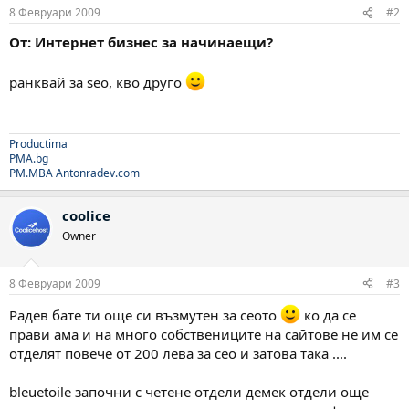
8 Февруари 2009
#2
От: Интернет бизнес за начинаещи?
ранквай за seo, кво друго
Productima
PMA.bg
PM.MBA
Antonradev.com
coolice
Owner
8 Февруари 2009
#3
Радев бате ти още си възмутен за сеото
ко да се
прави ама и на много собствениците на сайтове не им се
отделят повече от 200 лева за сео и затова така ....
bleuetoile започни с четене отдели демек отдели още