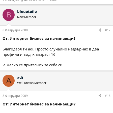
bleuetoile
B
New Member
8 Февруари 2009
#17
От: Интернет бизнес за начинаещи?
Благодаря ти adi. Просто случайно надзърнах в два
профила и видях възраст 16...
И малко се притесних за себе си...
adi
A
Well-Known Member
8 Февруари 2009
#18
От: Интернет бизнес за начинаещи?