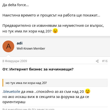
Да delta force...
Наистина времето и процесът на работа ще покажат...
Предварително се извинявам за неуместния си въпрос,
но тук има ли хора над 20?
adi
A
Well-Known Member
8 Февруари 2009
#16
От: Интернет бизнес за начинаещи?
но тук има ли хора над 20?
.
bleuetoile
да има ..спокойно аз аз съм над 20
но ако искаш виж в секцията за форума за да се
ориентираш
But everything we do It's never in vain.