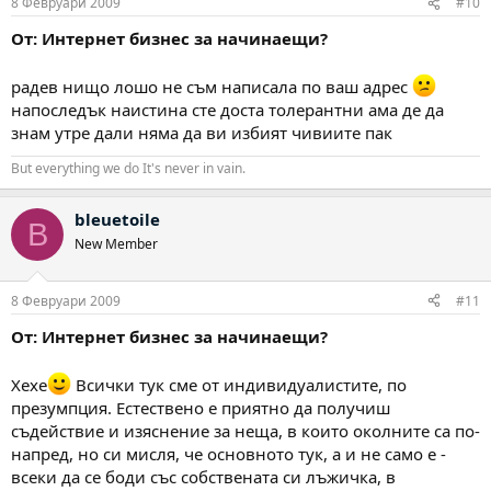
8 Февруари 2009
#10
От: Интернет бизнес за начинаещи?
радев нищо лошо не съм написала по ваш адрес
напоследък наистина сте доста толерантни ама де да
знам утре дали няма да ви избият чивиите пак
But everything we do It's never in vain.
bleuetoile
B
New Member
8 Февруари 2009
#11
От: Интернет бизнес за начинаещи?
Хехе
Всички тук сме от индивидуалистите, по
презумпция. Естествено е приятно да получиш
съдействие и изяснение за неща, в които околните са по-
напред, но си мисля, че основното тук, а и не само е -
всеки да се боди със собствената си лъжичка, в