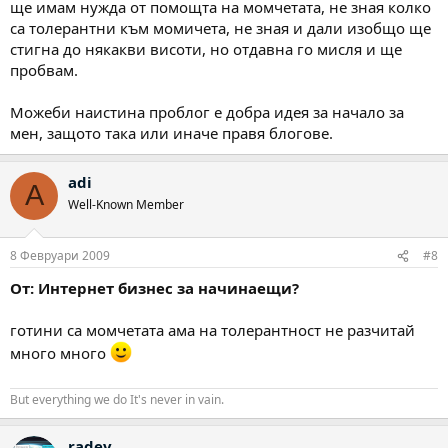
ще имам нужда от помощта на момчетата, не зная колко
са толерантни към момичета, не зная и дали изобщо ще
стигна до някакви висоти, но отдавна го мисля и ще
пробвам.
Можеби наистина проблог е добра идея за начало за
мен, защото така или иначе правя блогове.
adi
A
Well-Known Member
8 Февруари 2009
#8
От: Интернет бизнес за начинаещи?
готини са момчетата ама на толерантност не разчитай
много много
But everything we do It's never in vain.
radev