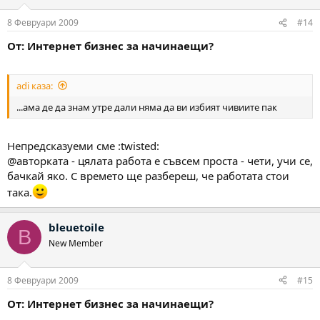
8 Февруари 2009
#14
От: Интернет бизнес за начинаещи?
adi каза:
...ама де да знам утре дали няма да ви избият чивиите пак
Непредсказуеми сме :twisted:
@авторката - цялата работа е съвсем проста - чети, учи се,
бачкай яко. С времето ще разбереш, че работата стои
така.
bleuetoile
B
New Member
8 Февруари 2009
#15
От: Интернет бизнес за начинаещи?