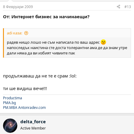
8 Февруари 2009
#13
От: Интернет бизнес за начинаещи?
adi каза:
радев нищо лошо не съм написала по ваш адрес
напоследък наистина сте доста толерантни ама де да знам утре
дали няма да ви избият чивиите пак
продължаваш да не те е срам :lol:
ти ше видиш вече!!!
Productima
PMA.bg
PM.MBA
Antonradev.com
delta_force
Active Member