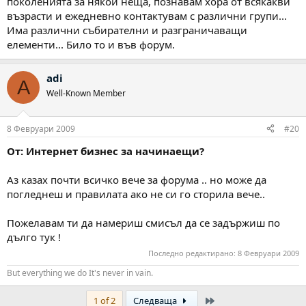
поколенията за някои неща, познавам хора от всякакви
възрасти и ежедневно контактувам с различни групи...
Има различни събирателни и разграничаващи
елементи... Било то и във форум.
adi
A
Well-Known Member
8 Февруари 2009
#20
От: Интернет бизнес за начинаещи?
Аз казах почти всичко вече за форума .. но може да
погледнеш и правилата ако не си го сторила вече..
Пожелавам ти да намериш смисъл да се задържиш по
дълго тук !
Последно редактирано:
8 Февруари 2009
But everything we do It's never in vain.
Last
1 of 2
Следваща