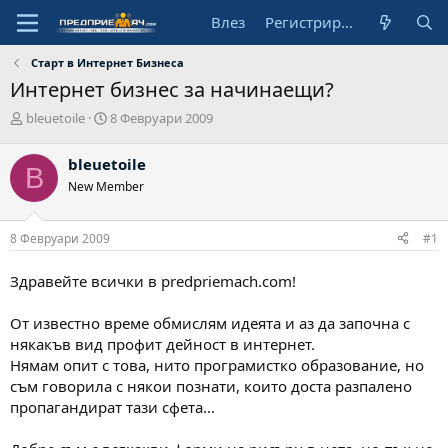
Влез
Регистрирай се
Старт в Интернет Бизнеса
Интернет бизнес за начинаещи?
А
Н
bleuetoile
8 Февруари 2009
в
а
т
ч
bleuetoile
B
о
а
New Member
р
л
н
а
8 Февруари 2009
#1
д
а
т
Здравейте всички в predpriemach.com!
а
От известно време обмислям идеята и аз да започна с
някакъв вид профит дейност в интернет.
Нямам опит с това, нито програмистко образование, но
съм говорила с някои познати, които доста разпалено
пропагандират тази сфета...