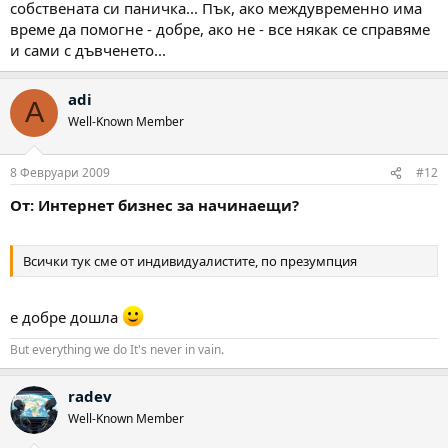
собствената си паничка... Пък, ако междувременно има
време да помогне - добре, ако не - все някак се справяме
и сами с дъвченето...
adi
A
Well-Known Member
8 Февруари 2009
#12
От: Интернет бизнес за начинаещи?
Всички тук сме от индивидуалистите, по презумпция
е добре дошла
But everything we do It's never in vain.
radev
Well-Known Member