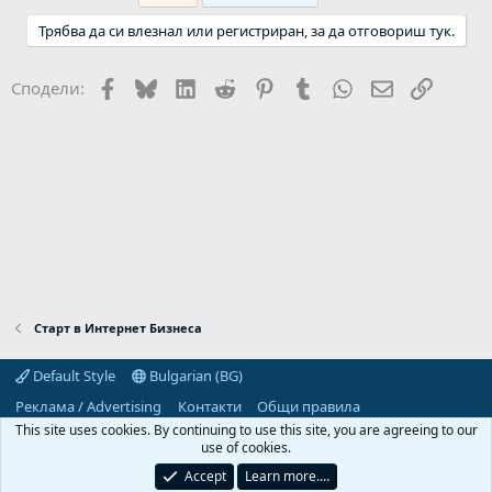
Трябва да си влезнал или регистриран, за да отговориш тук.
Facebook
Bluesky
LinkedIn
Reddit
Pinterest
Tumblr
WhatsApp
Email
Link
Сподели:
Старт в Интернет Бизнеса
Default Style
Bulgarian (BG)
Реклама / Advertising
Контакти
Общи правила
Декларация за поверителност
Помощ
Начало
R
This site uses cookies. By continuing to use this site, you are agreeing to our
S
use of cookies.
S
Predpriemach.com © 2006-2026. Hosting by:
Accept
Learn more.…