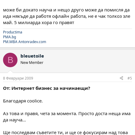
може би докато науча и нещо друго може да помисля да
ида някъде да работя офлайн работа, не е чак толкоз зле
май. 5 милиарда хора го правят
Productima
PMA.bg
PM.MBA
Antonradev.com
bleuetoile
B
New Member
8 Февруари 2009
#5
От: Интернет бизнес за начинаещи?
Благодаря coolice.
Аз това и правя, чета за момента. Просто доста неща има
да науча...
Ще последвам съветите ти, и ще се фокусирам над това