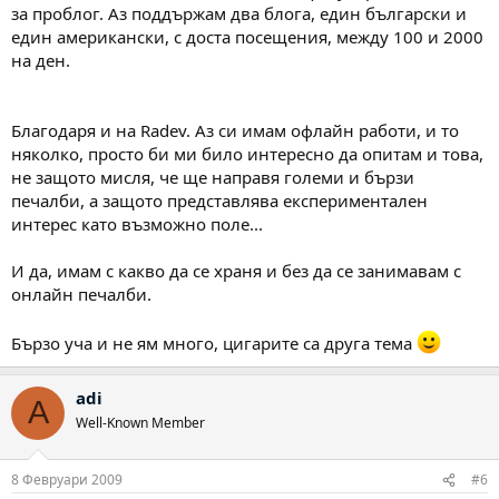
за проблог. Аз поддържам два блога, един български и
един американски, с доста посещения, между 100 и 2000
на ден.
Благодаря и на Radev. Аз си имам офлайн работи, и то
няколко, просто би ми било интересно да опитам и това,
не защото мисля, че ще направя големи и бързи
печалби, а защото представлява експериментален
интерес като възможно поле...
И да, имам с какво да се храня и без да се занимавам с
онлайн печалби.
Бързо уча и не ям много, цигарите са друга тема
adi
A
Well-Known Member
8 Февруари 2009
#6