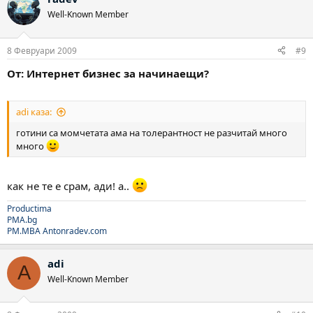
Well-Known Member
8 Февруари 2009
#9
От: Интернет бизнес за начинаещи?
adi каза:
готини са момчетата ама на толерантност не разчитай много
много
как не те е срам, ади! а..
Productima
PMA.bg
PM.MBA
Antonradev.com
adi
A
Well-Known Member