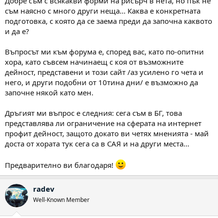
Добре съм с всякакви форми на рисърч в нета, но пък не
съм наясно с много други неща... Каква е конкретната
подготовка, с която да се заема преди да започна каквото
и да е?
Въпросът ми към форума е, според вас, като по-опитни
хора, като съвсем начинаещ с коя от възможните
дейност, представени и този сайт /аз усилено го чета и
него, и други подобни от 10тина дни/ е възможно да
започне някой като мен.
Дръгият ми въпрос е следния: сега съм в БГ, това
представлява ли ограничение на сферата на интернет
профит дейност, защото докато ви четях мненията - май
доста от хората тук сега са в САЯ и на други места...
Предварително ви благодаря!
radev
Well-Known Member