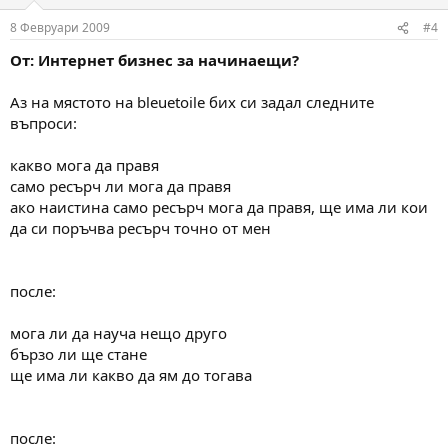
8 Февруари 2009
#4
От: Интернет бизнес за начинаещи?
Аз на мястото на bleuetoile бих си задал следните
въпроси:
какво мога да правя
само ресърч ли мога да правя
ако наистина само ресърч мога да правя, ще има ли кои
да си поръчва ресърч точно от мен
после:
мога ли да науча нещо друго
бързо ли ще стане
ще има ли какво да ям до тогава
после: