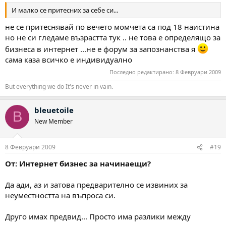
И малко се притесних за себе си...
не се притеснявай по вечето момчета са под 18 наистина
но не си гледаме възрастта тук .. не това е определящо за
бизнеса в интернет ...не е форум за запознанства я
сама каза всичко е индивидуално
Последно редактирано:
8 Февруари 2009
But everything we do It's never in vain.
bleuetoile
B
New Member
8 Февруари 2009
#19
От: Интернет бизнес за начинаещи?
Да ади, аз и затова предварително се извиних за
неуместността на въпроса си.
Друго имах предвид... Просто има разлики между