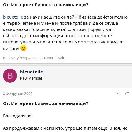
От: Интернет бизнес за начинаещи?
bleuetoile
за начинаещите онлайн бизнеса действително
е първо четене и учене и после трябва и да се слуша
какво казват "старите кучета" ... в този форум има
събрана доста информация относно това което те
интересува а и мнозинството от момчетата тук помагат
винаги
But everything we do It's never in vain.
bleuetoile
B
New Member
8 Февруари 2009
#7
От: Интернет бизнес за начинаещи?
Благодаря adi.
Аз продължавам с четенето, утре ще питам още. Зная, че