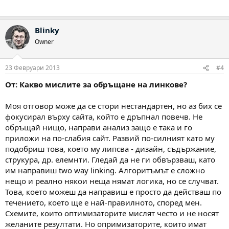
Blinky
Owner
23 Февруари 2013
#4
От: Какво мислите за обръщане на линкове?
Моя отговор може да се стори нестандартен, но аз бих се
фокусирал върху сайта, който е дръпнал повечв. Не
обръщай нищо, направи анализ защо е така и го
приложи на по-слабия сайт. Развий по-силният като му
подобриш това, което му липсва - дизайн, съдържание,
струкура, др. елемнти. Гледай да не ги обвързваш, като
им направиш two way linking. Алгоритъмът е сложно
нещо и реално някои неща нямат логика, но се случват.
Това, което можеш да направиш е просто да действаш по
течението, което ще е най-правилното, според мен.
Схемите, които оптимизаторите мислят често и не носят
желаните резултати. Но опримизаторите, които имат