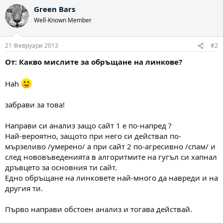
Green Bars
Well-Known Member
21 Февруари 2013
#2
От: Какво мислите за обръщане на линкове?
Hah
забрави за това!
Направи си анализ защо сайт 1 е по-напред ?
Най-вероятно, защото при него си действал по-
мързеливо /умерено/ а при сайт 2 по-агресивно /спам/ и
след нововъведенията в алгоритмите на гугъл си хапнал
дръвцето за основния ти сайт.
Едно обръщане на линковете най-много да навреди и на
другия ти.
Първо направи обстоен анализ и тогава действай.