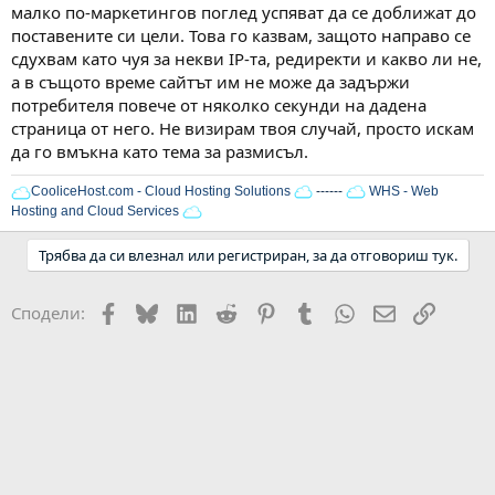
малко по-маркетингов поглед успяват да се доближат до
поставените си цели. Това го казвам, защото направо се
сдухвам като чуя за некви IP-та, редиректи и какво ли не,
а в същото време сайтът им не може да задържи
потребителя повече от няколко секунди на дадена
страница от него. Не визирам твоя случай, просто искам
да го вмъкна като тема за размисъл.
CooliceHost.com - Cloud Hosting Solutions
------
WHS - Web
Hosting and Cloud Services
Трябва да си влезнал или регистриран, за да отговориш тук.
Facebook
Bluesky
LinkedIn
Reddit
Pinterest
Tumblr
WhatsApp
Email
Link
Сподели: