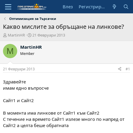
Влез
Регистрирай се
Оптимизация за Търсачки
Какво мислите за обръщане на линкове?
А
Н
MartinHR
21 Февруари 2013
в
а
т
ч
MartinHR
M
о
а
Member
р
л
н
а
21 Февруари 2013
#1
д
а
Здравейте
т
имам едно въпросче
а
Сайт1 и Сайт2
В момента има линкове от Сайт1 към Сайт2
С течение на времето Сайт1 излезе много по напред от
Сайт2 а целта беше обратната