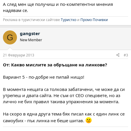
А след мен ще получиш и по-компетентни мнения
надявам се.
Реклама в туристически сайтове
Туристко
и
Промо Почивки
gangster
G
New Member
21 Февруари 2013
#3
От: Какво мислите за обръщане на линкове?
Вариант 5 - по-добре не пипай нищо!
В момента нещата са толкова забатачени, че може да си
утрепеш и двата сайта. Не съм от СЕО спецовете, но аз
лично не бих правил такива упражнения за момента.
На скоро в една друга тема бях писал как с един линк се
самоубих - пък линка не беше шитав.