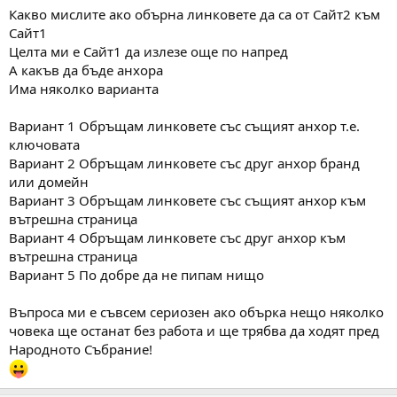
Какво мислите ако обърна линковете да са от Сайт2 към
Сайт1
Целта ми е Сайт1 да излезе още по напред
А какъв да бъде анхора
Има няколко варианта
Вариант 1 Обръщам линковете със същият анхор т.е.
ключовата
Вариант 2 Обръщам линковете със друг анхор бранд
или домейн
Вариант 3 Обръщам линковете със същият анхор към
вътрешна страница
Вариант 4 Обръщам линковете със друг анхор към
вътрешна страница
Вариант 5 По добре да не пипам нищо
Въпроса ми е съвсем сериозен ако обърка нещо няколко
човека ще останат без работа и ще трябва да ходят пред
Народното Събрание!