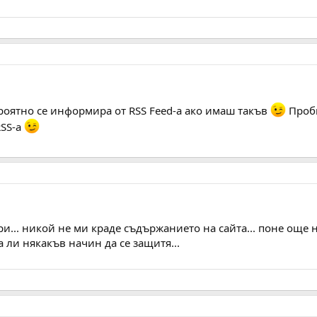
роятно се информира от RSS Feed-a ако имаш такъв
Пробв
RSS-а
ри... никой не ми краде съдържанието на сайта... поне още н
а ли някакъв начин да се защитя...