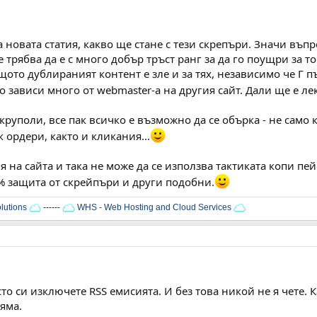
 новата статия, какво ще стане с тези скрепъри. Значи въп
е трябва да е с много добър тръст ранг за да го поущри за т
ото дублираният контент е зле и за тях, независимо че Г пъ
о зависи много от webmaster-a на другия сайт. Дали ще е ле
скруполи, все пак всичко е възможно да се обърка - не само
 ордери, както и кликания...
я на сайта и така не може да се използва тактиката копи пе
 защита от скрейпъри и други подобни.
lutions
------
WHS - Web Hosting and Cloud Services
то си изключете RSS емисията. И без това никой не я чете. 
яма.