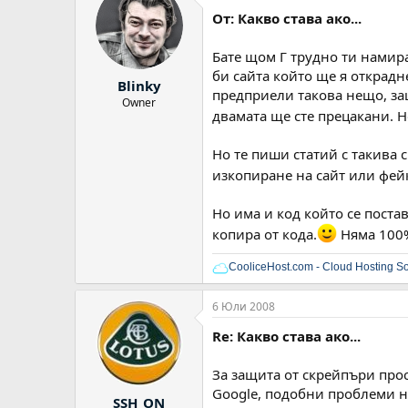
От: Какво става ако...
Бате щом Г трудно ти намира
би сайта който ще я открадн
Blinky
предприели такова нещо, защ
Owner
двамата ще сте прецакани. Н
Но те пиши статий с такива 
изкопиране на сайт или фейк
Но има и код който се постав
копира от кода.
Няма 100%
CooliceHost.com - Cloud Hosting So
6 Юли 2008
Re: Какво става ако...
За защита от скрейпъри прос
Google, подобни проблеми н
SSH_ON