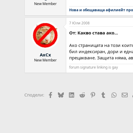
New Member
Нова и обещаваща афилиейт про
7 Юли 2008
От: Какво става ако...
Ако страницата на този коит
бил индексиран, дори и една
AxCx
прецакване. Защита няма, ав
New Member
forum signature linking is gay
Facebook
Bluesky
LinkedIn
Reddit
Pinterest
Tumblr
WhatsA
Em
Сподели: