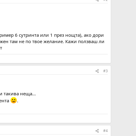
ример 6 сутринта или 1 през нощта), ако дори
ложен там не по твое желание. Кажи ползваш ли
т
#3
и такива неща...
мента
.
#4