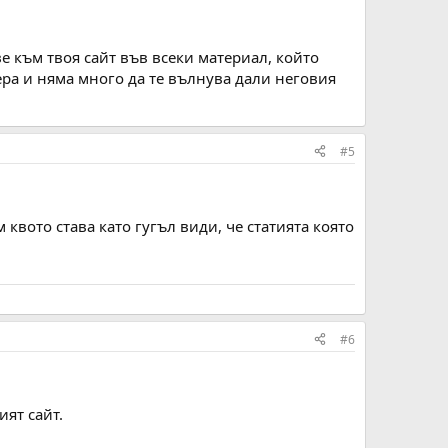
е към твоя сайт във всеки материал, който
ера и няма много да те вълнува дали неговия
#5
квото става като гугъл види, че статията която
#6
ият сайт.