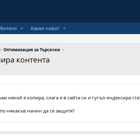
ебители
Какво ново?
Оптимизация за Търсачки
опира контента
ам някой я копира, слага я в сайта си и гугъл индексира ст
 по-някакъв начин да се защитя?