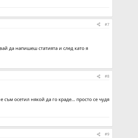
#7
ай да напишеш статията и след като я
#8
е съм осетил някой да го краде... просто се чудя
#9