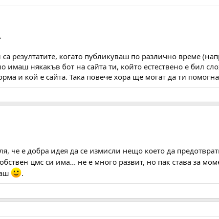
.
и са резултатите, когато публикуваш по различно време (нап
но имаш някакъв бот на сайта ти, който естествено е бил с
ма и кой е сайта. Така повече хора ще могат да ти помогна
сля, че е добра идея да се измисли нещо което да предотврат
обствен цмс си има... не е много развит, но пак става за мо
каш
.