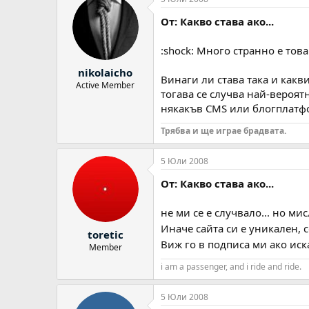
От: Какво става ако...
:shock: Много странно е това
nikolaicho
Винаги ли става така и какв
Active Member
тогава се случва най-вероят
някакъв CMS или блогплатфор
Трябва и ще играе брадвата.
5 Юли 2008
От: Какво става ако...
не ми се е случвало... но ми
Иначе сайта си е уникален, с
toretic
Виж го в подписа ми ако ис
Member
i am a passenger, and i ride and ride.
5 Юли 2008