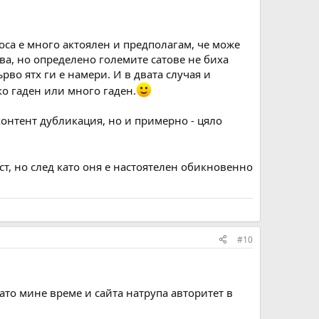
роса е много актоялен и предполагам, че може
ова, но определено големите сатове не биха
рво ятх ги е намери. И в двата случая и
ко гаден или много гаден.
 контент дубликация, но и примерно - цяло
йст, но след като оня е настоятелен обикновенно
#10
Като мине време и сайта натрупа авторитет в