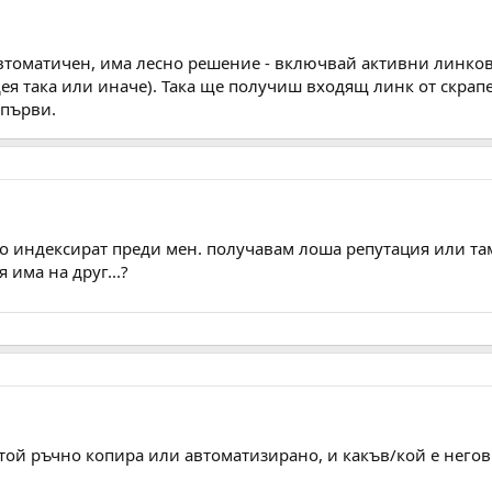
 автоматичен, има лесно решение - включвай активни линков
ея така или иначе). Така ще получиш входящ линк от скрап
 първи.
го индексират преди мен. получавам лоша репутация или там 
 има на друг...?
 той ръчно копира или автоматизирано, и какъв/кой е негов