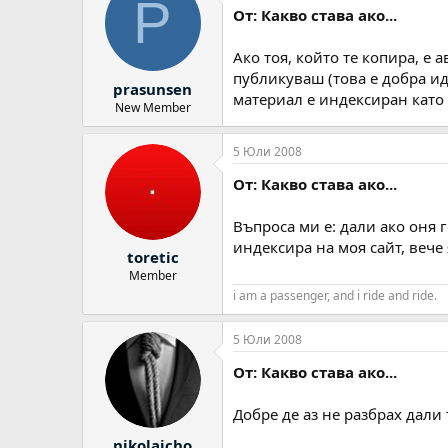
P
От: Какво става ако...
Ако тоя, който те копира, е
публикуваш (това е добра ид
prasunsen
материал е индексиран като
New Member
5 Юли 2008
От: Какво става ако...
Въпроса ми е: дали ако оня 
индексира на моя сайт, вече я
toretic
Member
i am a passenger, and i ride and ride.
5 Юли 2008
От: Какво става ако...
Добре де аз не разбрах дали
nikolaicho