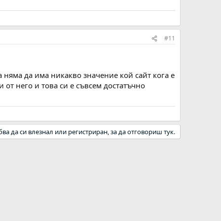
#11
а няма да има никакво значение кой сайт кога е
 от него и това си е съвсем достатъчно
бва да си влезнал или регистриран, за да отговориш тук.