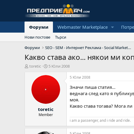
Форуми
Webmaster Marketplace
Потр
Нови постове
Търси
Форуми
SEO - SEM - Интернет Реклама - Social Marketing
Какво става ако... някои ми к
А
Н
toretic
5 Юли 2008
в
а
т
ч
5 Юли 2008
о
а
Значи пиша статия...
р
л
н
веднага след като я публикув
а
моя.
д
Какво става тогава? Мога ли
toretic
а
т
Member
а
i am a passenger, and i ride and ride.
5 Юли 2008