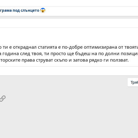
грама под слънцето
о ти е откраднал статията е по-добре оптимизирана от твоят
 година след твоя, ти просто ще бъдеш на по долни позиции
торските права струват скъпо и затова рядко ги ползват.
Тря
pp
ail
Link