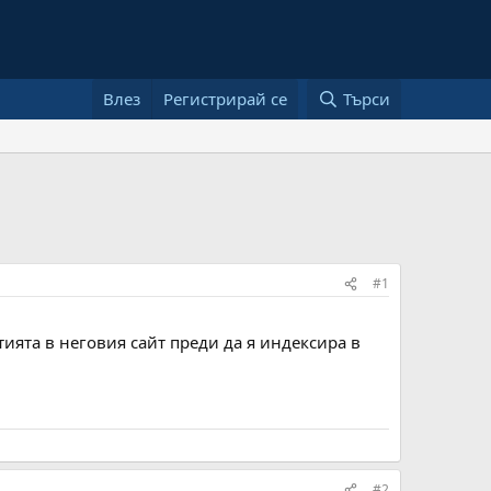
Влез
Регистрирай се
Търси
#1
атията в неговия сайт преди да я индексира в
#2