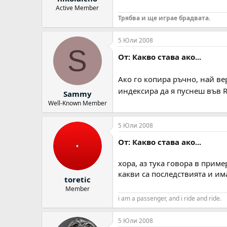
Active Member
Трябва и ще играе брадвата.
5 Юли 2008
S
От: Какво става ако...
Ако го копира ръчно, най ве
индексира да я пуснеш във 
Sammy
Well-Known Member
5 Юли 2008
От: Какво става ако...
хора, аз тука говора в приме
какви са последствията и им
toretic
Member
i am a passenger, and i ride and ride.
5 Юли 2008