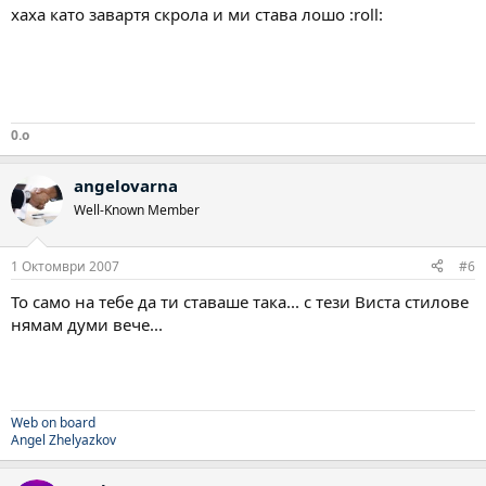
хаха като завартя скрола и ми става лошо :roll:
0.o
angelovarna
Well-Known Member
1 Октомври 2007
#6
То само на тебе да ти ставаше така... с тези Виста стилове
нямам думи вече...
Web on board
Angel Zhelyazkov