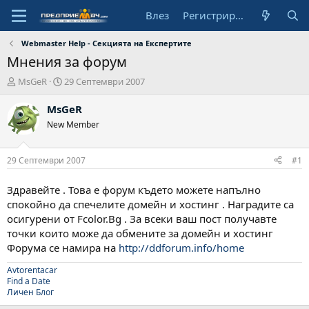
Влез
Регистрирай се
Webmaster Help - Секцията на Експертите
Мнения за форум
А
Н
MsGeR
29 Септември 2007
в
а
т
ч
MsGeR
о
а
New Member
р
л
н
а
29 Септември 2007
#1
д
а
Здравейте . Това е форум където можете напълно
т
спокойно да спечелите домейн и хостинг . Наградите са
а
осигурени от Fcolor.Bg . За всеки ваш пост получавте
точки които може да обмените за домейн и хостинг
Форума се намира на
http://ddforum.info/home
Avtorentacar
Find a Date
Личен Блог