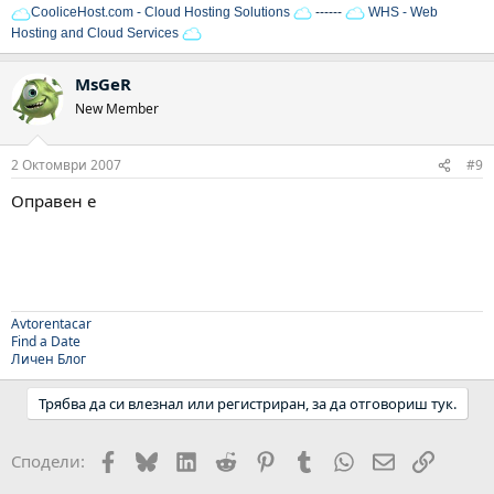
CooliceHost.com - Cloud Hosting Solutions
------
WHS - Web
Hosting and Cloud Services
MsGeR
New Member
2 Октомври 2007
#9
Оправен е
Avtorentacar
Find a Date
Личен Блог
Трябва да си влезнал или регистриран, за да отговориш тук.
Facebook
Bluesky
LinkedIn
Reddit
Pinterest
Tumblr
WhatsApp
Email
Link
Сподели: