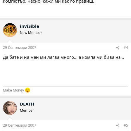
компютър. Чесно, кажи ми как го правиш.
inviSible
New Member
29 Септември 2007
#4
Да бате и на мен ми лагва много... а компа ми бива нз...
Make Money
DEATH
Member
29 Септември 2007
#5