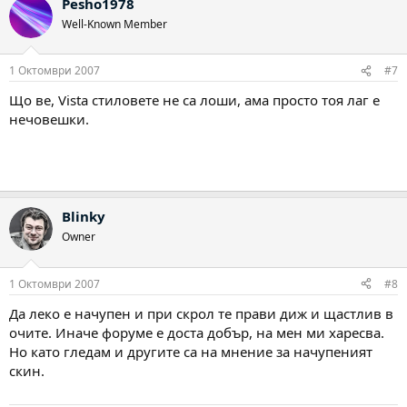
Pesho1978
Well-Known Member
1 Октомври 2007
#7
Що ве, Vista стиловете не са лоши, ама просто тоя лаг е
нечовешки.
Blinky
Owner
1 Октомври 2007
#8
Да леко е начупен и при скрол те прави диж и щастлив в
очите. Иначе форуме е доста добър, на мен ми харесва.
Но като гледам и другите са на мнение за начупеният
скин.