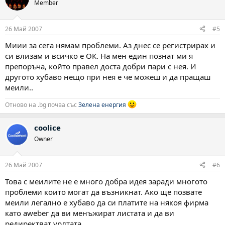
Member
26 Май 2007
#5
Миии за сега нямам проблеми. Аз днес се регистрирах и
си влизам и всичко е ОК. На мен един познат ми я
препоръча, който правел доста добри пари с нея. И
другото хубаво нещо при нея е че можеш и да пращаш
меили..
Отново на .bg почва със
Зелена енергия
coolice
Owner
26 Май 2007
#6
Това с меилите не е много добра идея заради многото
проблеми които могат да възникнат. Ако ще позвате
меили легално е хубаво да си платите на някоя фирма
като aweber да ви менъжират листата и да ви
редиректват урлтата.......