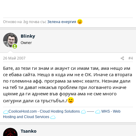
Отново на .bg почва със
Зелена енергия
Blinky
Owner
26 Май 2007
#4
Бате, аз тези ги знам и акаунт си имам там, ама нещо им
се ебава сайта. Нещо в кода им не е ОК. Иначе са втората
по големина афф. програма за менс хеалтх. Незнам дали
на теб ти дават някакъв проблем при логването иначе
щяхме да ги аднеме във форума ама не сме много
сигурни дали са тръстъбъл./
CooliceHost.com - Cloud Hosting Solutions
------
WHS - Web
Hosting and Cloud Services
Tsanko