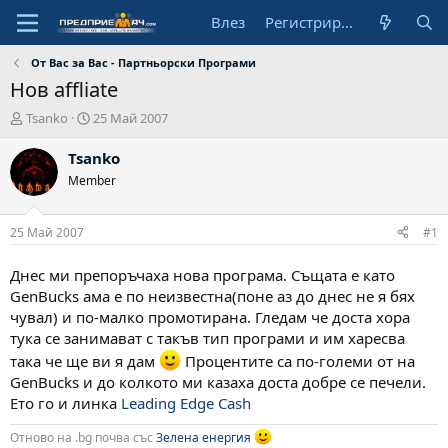
Влез
Регистрирай се
От Вас за Вас - Партньорски Програми
Нов affliate
А
Н
Tsanko
25 Май 2007
в
а
т
ч
Tsanko
о
а
Member
р
л
н
а
25 Май 2007
#1
д
а
Днес ми препоръчаха нова програма. Същата е като
т
GenBucks ама е по неизвестна(поне аз до днес не я бях
а
чувал) и по-малко промотирана. Гледам че доста хора
тука се занимават с такъв тип програми и им харесва
така че ще ви я дам
Процентите са по-големи от на
GenBucks и до колкото ми казаха доста добре се печели.
Ето го и линка
Leading Edge Cash
Отново на .bg почва със
Зелена енергия