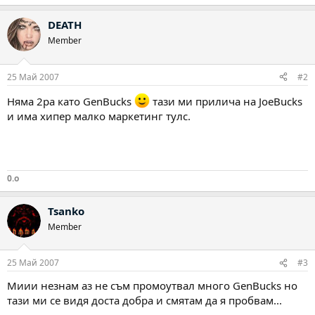
DEATH
Member
25 Май 2007
#2
Няма 2ра като GenBucks
тази ми прилича на JoeBucks
и има хипер малко маркетинг тулс.
0.o
Tsanko
Member
25 Май 2007
#3
Миии незнам аз не съм промоутвал много GenBucks но
тази ми се видя доста добра и смятам да я пробвам...