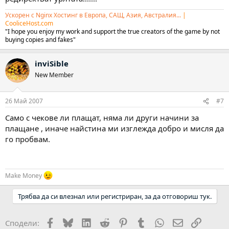
Ускорен с Nginx Хостинг в Европа, САЩ, Азия, Австралия...
|
CooliceHost.com
"I hope you enjoy my work and support the true creators of the game by not
buying copies and fakes"
inviSible
New Member
26 Май 2007
#7
Само с чекове ли плащат, няма ли други начини за
плащане , иначе найстина ми изглежда добро и мисля да
го пробвам.
Make Money
Трябва да си влезнал или регистриран, за да отговориш тук.
Facebook
Bluesky
LinkedIn
Reddit
Pinterest
Tumblr
WhatsApp
Email
Link
Сподели: